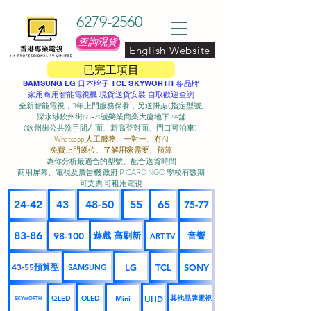
6279-2560
查詢現貨
English Website
已完工項目
SAMSUNG LG 日本牌子 TCL SKYWORTH 各品牌
家用商用智能電視機 現貨送貨安裝 自取歡迎查詢
全新智能電視，3年上門服務保養，另送掛架(指定型號)
深水埗欽州街65-71號榮業商業大廈地下2A舖
(欽州街公共洗手間左面、新高登對面、門口可泊車) ​
Whatsapp 人工服務、一對一、冇AI
免費上門睇位、了解用家需要、預算
為你分析最適合的型號、配合送貨時間
商用屏幕、電視及廣告機 政府 P CARD NGO 學校有數期
可支票 可租用電視
24-42
43
48-50
55
65
75-77
83-86
98-100
遊戲 高刷新
音響
ART-TV
43-55預算型
LG
TCL
SONY
SAMSUNG
UHD
Mini
其他品牌電視
QLED
OLED
SKYWORTH