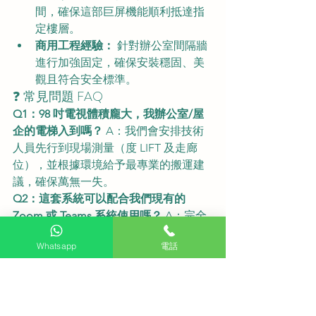
間，確保這部巨屏機能順利抵達指
定樓層。
商用工程經驗：
 針對辦公室間隔牆
進行加強固定，確保安裝穩固、美
觀且符合安全標準。
❓ 常見問題 FAQ
Q1：98 吋電視體積龐大，我辦公室/屋
企的電梯入到嗎？
 A：我們會安排技術
人員先行到現場測量（度 LIFT 及走廊
位），並根據環境給予最專業的搬運建
議，確保萬無一失。
Q2：這套系統可以配合我們現有的 
Zoom 或 Teams 系統使用嗎？
 A：完全
可以。SAMSUNG QN90F 能與各大主流
Whatsapp
電話
視訊會議硬體及系統完美相容，打造高
品質的專業會議室方案。
Q3：除了 Samsung 98 吋，還有其他型
號或牌子選擇嗎？
 A：當然有。