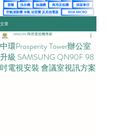
雪櫃
洗衣機
抽濕機
商用及租機
掛架車仔
空氣清新機 冷氣 浴室寶 及其他電器
RGB MICRO
文章
ANSON 商用電視機專家
中環Prosperity Tower辦公室
升級 SAMSUNG QN90F 98
吋電視安裝 會議室視訊方案