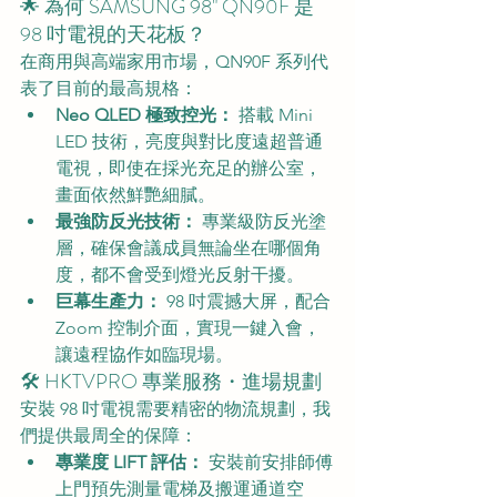
🌟 為何 SAMSUNG 98" QN90F 是 
98 吋電視的天花板？
在商用與高端家用市場，QN90F 系列代
表了目前的最高規格：
Neo QLED 極致控光：
 搭載 Mini 
LED 技術，亮度與對比度遠超普通
電視，即使在採光充足的辦公室，
畫面依然鮮艷細膩。
最強防反光技術：
 專業級防反光塗
層，確保會議成員無論坐在哪個角
度，都不會受到燈光反射干擾。
巨幕生產力：
 98 吋震撼大屏，配合 
Zoom 控制介面，實現一鍵入會，
讓遠程協作如臨現場。
🛠️ HKTVPRO 專業服務・進場規劃
安裝 98 吋電視需要精密的物流規劃，我
們提供最周全的保障：
專業度 LIFT 評估：
 安裝前安排師傅
上門預先測量電梯及搬運通道空