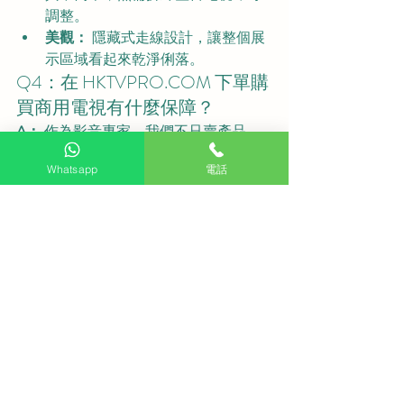
調整。
美觀：
 隱藏式走線設計，讓整個展
示區域看起來乾淨俐落。
Q4：在 
HKTVPRO.COM
 下單購
買商用電視有什麼保障？
A：
 作為影音專家，我們不只賣產品，
更賣解決方案：
Whatsapp
電話
100% 正貨保證：
 所有設備均享有
香港原廠商用保養。
一站式服務：
 從選機建議、紅磡區
現場測量到最終專業掛牆安裝，我
們全權負責。
專業諮詢：
 像照片中顯示的 2025 年
最新機型與系統，我們都能提供最
精準的設置指導。
📢 
LG商用電視機現貨
立即
升級您的商業空間！