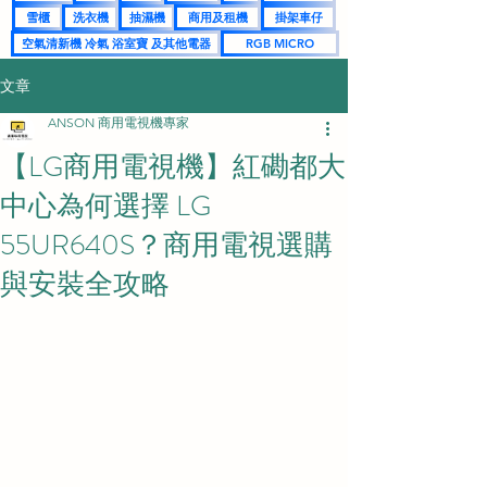
雪櫃
洗衣機
抽濕機
商用及租機
掛架車仔
空氣清新機 冷氣 浴室寶 及其他電器
RGB MICRO
文章
ANSON 商用電視機專家
【LG商用電視機】紅磡都大
中心為何選擇 LG
55UR640S？商用電視選購
與安裝全攻略