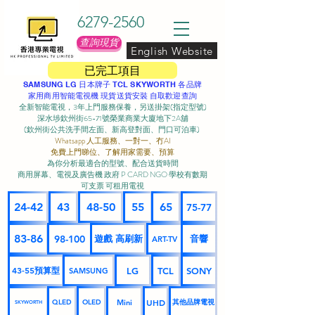
6279-2560
查詢現貨
English Website
已完工項目
SAMSUNG LG 日本牌子 TCL SKYWORTH 各品牌
家用商用智能電視機 現貨送貨安裝 自取歡迎查詢
全新智能電視，3年上門服務保養，另送掛架(指定型號)
深水埗欽州街65-71號榮業商業大廈地下2A舖
(欽州街公共洗手間左面、新高登對面、門口可泊車) ​
Whatsapp 人工服務、一對一、冇AI
免費上門睇位、了解用家需要、預算
為你分析最適合的型號、配合送貨時間
商用屏幕、電視及廣告機 政府 P CARD NGO 學校有數期
可支票 可租用電視
24-42
43
48-50
55
65
75-77
83-86
98-100
遊戲 高刷新
音響
ART-TV
43-55預算型
LG
TCL
SONY
SAMSUNG
UHD
Mini
其他品牌電視
QLED
OLED
SKYWORTH