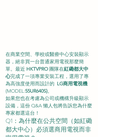
在商業空間、學校或醫療中心安裝顯示
器，絕非買一台普通家用電視那麼簡
單。最近 
HKTVPRO
 團隊在
紅磡都大中
心
完成了一項專業安裝工程，選用了專
為高強度使用而設計的 
 LG商用電視機
(MODEL:
55UR640S)
。
如果您也在考慮為公司或機構升級顯示
設備，這份 Q&A 懶人包將告訴您為什麼
專家都選這台！
Q1：為什麼在公共空間（如紅磡
都大中心）必須選商用電視而非