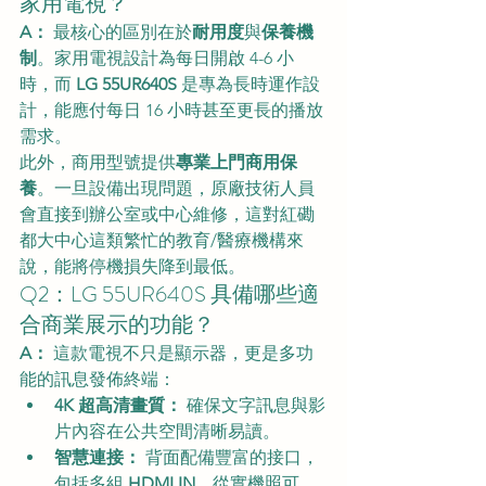
家用電視？
A：
 最核心的區別在於
耐用度
與
保養機
制
。家用電視設計為每日開啟 4-6 小
時，而 
LG 55UR640S
 是專為長時運作設
計，能應付每日 16 小時甚至更長的播放
需求。
此外，商用型號提供
專業上門商用保
養
。一旦設備出現問題，原廠技術人員
會直接到辦公室或中心維修，這對紅磡
都大中心這類繁忙的教育/醫療機構來
說，能將停機損失降到最低。
Q2：LG 55UR640S 具備哪些適
合商業展示的功能？
A：
 這款電視不只是顯示器，更是多功
能的訊息發佈終端：
4K 超高清畫質：
 確保文字訊息與影
片內容在公共空間清晰易讀。
智慧連接：
 背面配備豐富的接口，
包括多組 
HDMI IN
。從實機照可