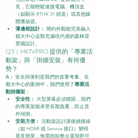
見，它能輕鬆連接電腦、機頂盒
（如顯示 RTHK 31 頻道）或其他媒
體播放器。
薄邊框設計：
 簡約外觀能完美融入
都大中心這類充滿現代感的森林背
景牆設計。
Q3：HKTVPRO 提供的「專業活
動架」與「掛牆安裝」有何優
勢？
A：
 安全與便利是我們的首要考量。在
都大中心的案例中，我們使用了
專業活
動掛牆架
：
安全性：
 大型屏幕必須穩固，我們
的專業架能承受長期負重，防止意
外傾倒。
安裝方便：
 活動架設計讓後續接線
（如 HDMI 或 Service 接口）變得
異常簡單，無需拆卸整台電視即可