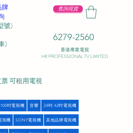
品牌
查詢現貨
詢
型號)
6279-2560
 ​
香港專業電視
HK PROFESSIONAL TV LIMITED
支票 可租用電視
吋100吋電視機
音響
24吋-42吋電視機
L電視機
SONY電視機
其他品牌電視機