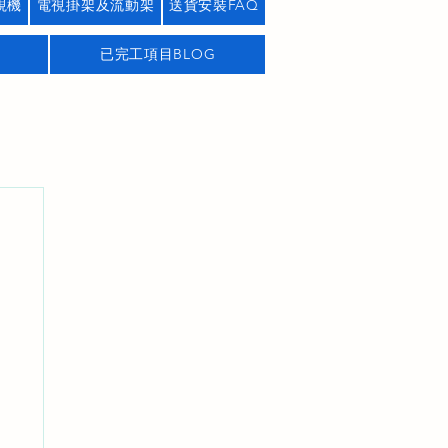
視機
電視掛架及流動架
送貨安裝FAQ
已完工項目BLOG