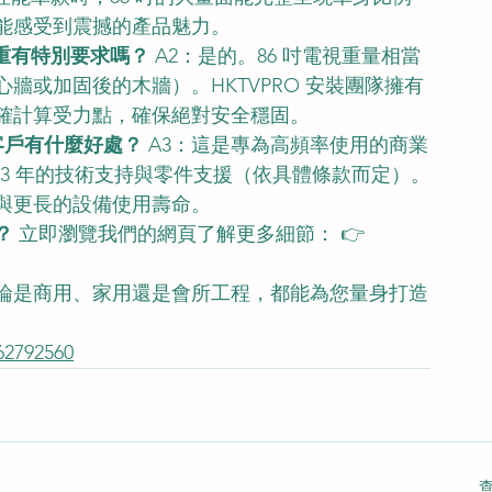
能感受到震撼的產品魅力。
承重有特別要求嗎？
 A2：是的。86 吋電視重量相當
牆或加固後的木牆）。HKTVPRO 安裝團隊擁有
確計算受力點，確保絕對安全穩固。
司客戶有什麼好處？
 A3：這是專為高頻率使用的商業
 3 年的技術支持與零件支援（依具體條款而定）。
與更長的設備使用壽命。
？
 立即瀏覽我們的網頁了解更多細節： 👉 
論是商用、家用還是會所工程，都能為您量身打造
2792560