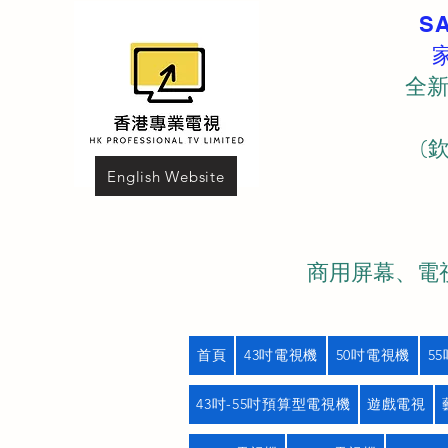
S
全新
(
English Website
商用屏幕、電視
首頁
43吋電視機
50吋電視機
5
43吋-55吋預算型電視機
遊戲電視