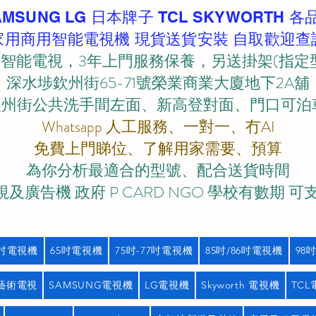
AMSUNG LG 日本牌子 TCL SKYWORTH 各
家用商用智能電視機 現貨送貨安裝 自取歡迎查
智能電視，3年上門服務保養，另送掛架(指定
深水埗欽州街65-71號榮業商業大廈地下2A舖
欽州街公共洗手間左面、新高登對面、門口可泊車)
Whatsapp 人工服務、一對一、冇AI
免費上門睇位、了解用家需要、預算
為你分析最適合的型號、配合送貨時間
及廣告機 政府 P CARD NGO 學校有數期 可
5吋電視機
65吋電視機
75吋-77吋電視機
85吋/86吋電視機
98
藝術電視
SAMSUNG電視機
LG電視機
Skyworth 電視機
TC