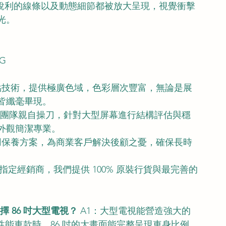
銳利的線條以及動態細節都被放大呈現，視覺衝擊
光。
0G
量子點技術，提供極廣色域，色彩層次豐富，無論是展
皆纖毫畢現。
O 專業團隊親自操刀，針對大型屏幕進行結構評估與穩
外觀簡潔專業。
 商用保養方案，為商業客戶解決後顧之憂，確保長時
TH 指定經銷商，我們提供 100% 原裝行貨與最完善的
 86 吋大型電視？
 A1：大型電視能營造強大的
 等高性能車款時，86 吋的大畫面能完整呈現車身比例