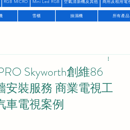
RGB MICRO
Mini Led RGB
空氣清新機及其他
商用及租用電
機
雪櫃
抽濕機
所有產品
O Skyworth創維86
掛牆安裝服務 商業電視工
汽車電視案例