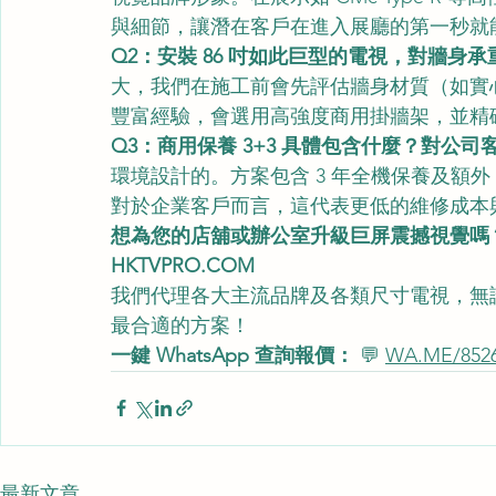
與細節，讓潛在客戶在進入展廳的第一秒就
Q2：安裝 86 吋如此巨型的電視，對牆身
大，我們在施工前會先評估牆身材質（如實心
豐富經驗，會選用高強度商用掛牆架，並精
Q3：商用保養 3+3 具體包含什麼？對公
環境設計的。方案包含 3 年全機保養及額外
對於企業客戶而言，這代表更低的維修成本
想為您的店舖或辦公室升級巨屏震撼視覺嗎
HKTVPRO.COM
我們代理各大主流品牌及各類尺寸電視，無
最合適的方案！
一鍵 WhatsApp 查詢報價：
 💬 
WA.ME/8526
最新文章