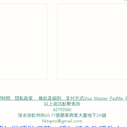
私政策 、條款及細則、支付方式Visa, Master, PayMe, FP
以上資訊點擊查詢
62792560
租用電視機
深水埗欽州街65-71號榮業商業大廈地下2A舖
hktvpro@gmail.com