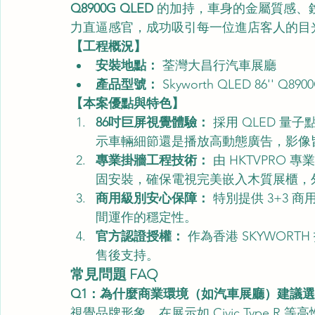
Q8900G QLED
 的加持，車身的金屬質感、
力直逼感官，成功吸引每一位進店客人的目
【工程概況】
安裝地點：
 荃灣大昌行汽車展廳
產品型號：
 Skyworth QLED 86'' Q890
【本案優點與特色】
86吋巨屏視覺體驗：
 採用 QLED 
示車輛細節還是播放高動態廣告，影像
專業掛牆工程技術：
 由 HKTVPR
固安裝，確保電視完美嵌入木質展櫃，
商用級別安心保障：
 特別提供 3+3
間運作的穩定性。
官方認證授權：
 作為香港 SKYWOR
售後支持。
常見問題 FAQ
Q1：為什麼商業環境（如汽車展廳）建議選擇
視覺品牌形象。在展示如 Civic Type R