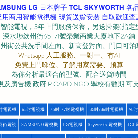
AMSUNG LG 日本牌子 TCL SKYWORTH 各
家用商用智能電視機 現貨送貨安裝 自取歡迎查
智能電視，3年上門服務保養，另送掛架(指定
深水埗欽州街65-71號榮業商業大廈地下2A舖
欽州街公共洗手間左面、新高登對面、門口可泊車)
Whatsapp 人工服務、一對一、冇AI
免費上門睇位、了解用家需要、預算
為你分析最適合的型號、配合送貨時間
及廣告機 政府 P CARD NGO 學校有數期 可
5吋電視機
65吋電視機
75吋-77吋電視機
85吋/86吋電視機
98
藝術電視
SAMSUNG電視機
LG電視機
Skyworth 電視機
TC