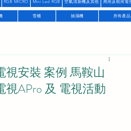
RGB MICRO
Mini Led RGB
空氣清新機及其他
商用及租用電
機
雪櫃
抽濕機
所有產品
電視安裝 案例 馬鞍山
視APro 及 電視活動