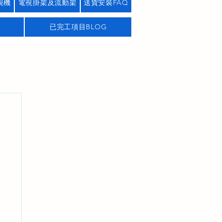
視機
電視掛架及流動架
送貨安裝FAQ
已完工項目BLOG