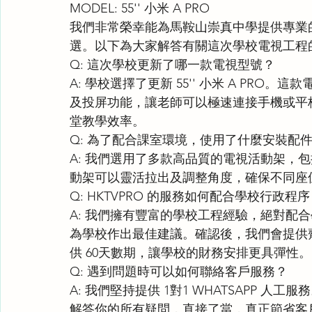
MODEL: 55'' 小米 A PRO
我們非常榮幸能為馬鞍山崇真中學提供專業
選。以下為大家解答有關這次學校電視工程
Q: 這次學校更新了哪一款電視型號？
A: 學校選擇了更新 55'' 小米 A PRO。這款
及投屏功能，讓老師可以極速連接手機或平
堂教學效率。
Q: 為了配合課室環境，使用了什麼安裝配
A: 我們選用了多款高品質的電視活動架，包括 NB 
動架可以靈活拉出及調整角度，確保不同座
Q: HKTVPRO 的服務如何配合學校行政程
A: 我們擁有豐富的學校工程經驗，絕對配
為學校作出最佳建議。確認後，我們會提供齊全的 QU
供 60天數期，讓學校的財務安排更具彈性。
Q: 遇到問題時可以如何聯絡客戶服務？
A: 我們堅持提供 1對1 WHATSAPP 人
解答你的所有疑問，直接了當，真正節省客