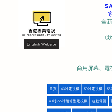
S
全新
(
English Website
商用屏幕、電視
首頁
43吋電視機
50吋電視機
5
43吋-55吋預算型電視機
遊戲電視