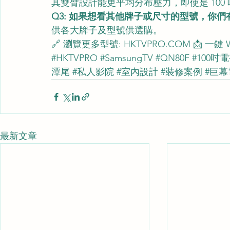
其雙臂設計能更平均分布壓力，即使是 100
Q3: 如果想看其他牌子或尺寸的型號，你們
供各大牌子及型號供選購。
🔗 瀏覽更多型號: 
HKTVPRO.COM
 📩 一鍵 
#HKTVPRO
#SamsungTV
#QN80F
#100吋
潭尾
#私人影院
#室內設計
#裝修案例
#巨幕
最新文章