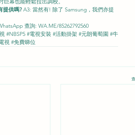
 吋巨幕也能輕鬆拉出調校。
有提供嗎?
 A3: 當然有! 除了 Samsung，我們亦提
WhatsApp 查詢: 
WA.ME/85262792560
電視
#NBSP5
#電視安裝
#活動掛架
#元朗葡萄園
#牛
電視
#免費睇位