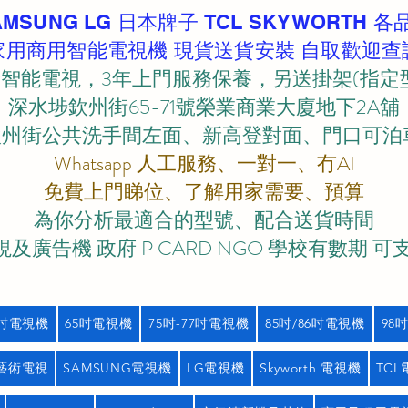
AMSUNG LG 日本牌子 TCL SKYWORTH 各
家用商用智能電視機 現貨送貨安裝 自取歡迎查
智能電視，3年上門服務保養，另送掛架(指定
深水埗欽州街65-71號榮業商業大廈地下2A舖
欽州街公共洗手間左面、新高登對面、門口可泊車)
Whatsapp 人工服務、一對一、冇AI
免費上門睇位、了解用家需要、預算
為你分析最適合的型號、配合送貨時間
及廣告機 政府 P CARD NGO 學校有數期 可
5吋電視機
65吋電視機
75吋-77吋電視機
85吋/86吋電視機
98
藝術電視
SAMSUNG電視機
LG電視機
Skyworth 電視機
TC