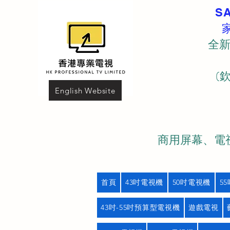
S
全新
(
English Website
商用屏幕、電視
首頁
43吋電視機
50吋電視機
5
43吋-55吋預算型電視機
遊戲電視