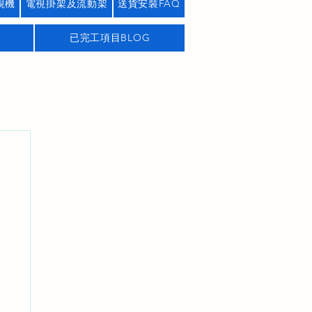
視機
電視掛架及流動架
送貨安裝FAQ
已完工項目BLOG