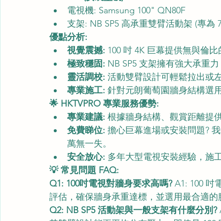
電視機: Samsung 100" QN80F
支架: NB SP5 高承重雙臂活動架 (專為 75
優點分析:
視覺震撼:
 100 吋 4K 巨幕提供無與
極致穩固:
 NB SP5 支架擁有強大承
靈活調校:
 活動雙臂設計可輕鬆拉出或
專業施工:
 針對元朗葡萄園牆身結構選
🌟 HKTVPRO 專業服務優勢:
專業建議:
 根據牆身結構、觀賞距離提
免費睇位:
 擔心巨幕進場或安裝問題?
萬無一失。
安全放心:
 多年大型電視安裝經驗，施
💡 常見問題 FAQ:
Q1: 100吋電視對牆身要求高嗎?
 A1: 1
評估，確保牆身承重達標，並選用最合適的
Q2: NB SP5 活動架與一般支架有什麼分別?