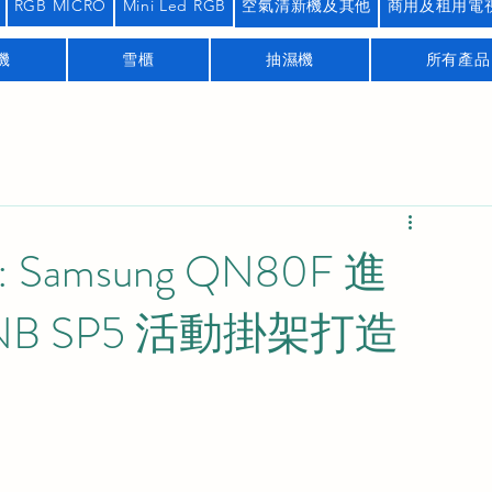
RGB MICRO
Mini Led RGB
空氣清新機及其他
商用及租用電
機
雪櫃
抽濕機
所有產品
amsung QN80F 進
B SP5 活動掛架打造