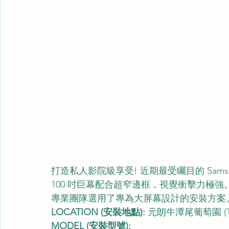
打造私人影院級享受! 近期最受矚目的 Samsun
100 吋巨幕配合超窄邊框，視覺衝擊力極強
專業團隊選用了專為大屏幕設計的安裝方案
LOCATION (安裝地點):
 元朗牛潭尾葡萄園 (The 
MODEL (安裝型號):