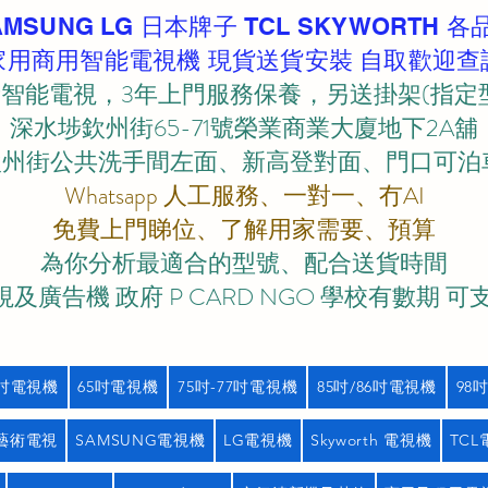
AMSUNG LG 日本牌子 TCL SKYWORTH 各
家用商用智能電視機 現貨送貨安裝 自取歡迎查
智能電視，3年上門服務保養，另送掛架(指定
深水埗欽州街65-71號榮業商業大廈地下2A舖
欽州街公共洗手間左面、新高登對面、門口可泊車)
Whatsapp 人工服務、一對一、冇AI
免費上門睇位、了解用家需要、預算
為你分析最適合的型號、配合送貨時間
及廣告機 政府 P CARD NGO 學校有數期 可
5吋電視機
65吋電視機
75吋-77吋電視機
85吋/86吋電視機
98
藝術電視
SAMSUNG電視機
LG電視機
Skyworth 電視機
TC