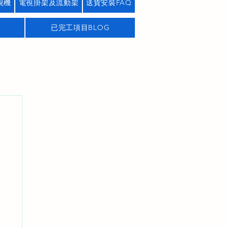
視機
電視掛架及流動架
送貨安裝FAQ
已完工項目BLOG