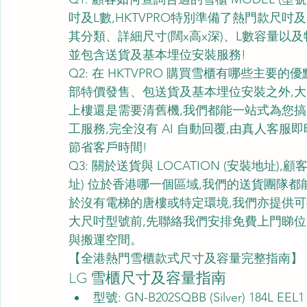
吋及L數,HKTVPRO特別準備了熱門款尺吋
其分類、詳細尺寸(闊x高x深)、L數容量以
並包含送貨及基本埋位安裝服務!
Q2: 在 HKTVPRO 購買雪櫃有哪些主要的
部特價發售、包送貨及基本埋位安裝之外,
上樓還是需要清舊機,我們都能一站式為您搞定。
工服務,完全沒有 AI 自動回覆,由真人客
節省客戶時間!
Q3: 關於送貨與 LOCATION (安裝地址),顧
址) 位於香港哪一個區域,我們的送貨團隊都能為
於沒有電梯的唐樓或特定環境,我們亦提供
大尺吋型號前,先聯絡我們安排免費上門睇位,確保
與搬運空間。
【全港熱門雪櫃款式尺寸及容量完整指南】
LG 雪櫃尺寸及容量指南
型號: GN-B202SQBB (Silver) 184L EEL