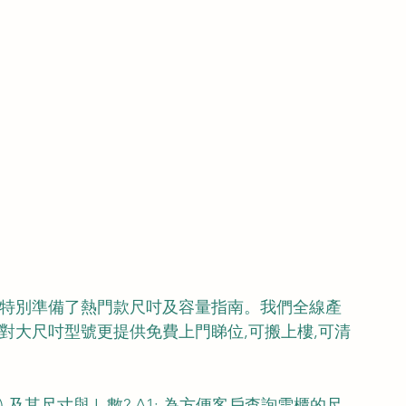
RO特別準備了熱門款尺吋及容量指南。我們全線產
對大尺吋型號更提供免費上門睇位,可搬上樓,可清
) 及其尺寸與 L 數? A1: 為方便客戶查詢雪櫃的尺