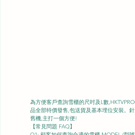
為方便客戶查詢雪櫃的尺吋及L數,HKTVP
品全部特價發售,包送貨及基本埋位安裝。針
舊機,主打一個方便!
【常見問題 FAQ】
Q1: 顧客如何查詢合適的雪櫃 MODEL (型號