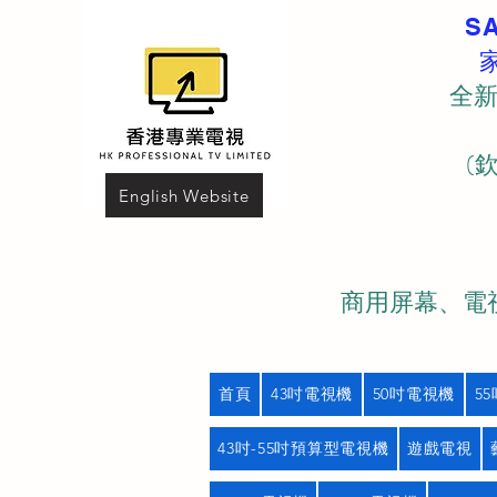
S
全新
(
English Website
商用屏幕、電視
首頁
43吋電視機
50吋電視機
5
43吋-55吋預算型電視機
遊戲電視