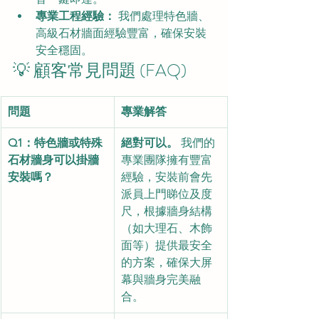
專業工程經驗：
 我們處理特色牆、
高級石材牆面經驗豐富，確保安裝
安全穩固。
💡 顧客常見問題 (FAQ)
問題
專業解答
Q1：特色牆或特殊
絕對可以。
 我們的
石材牆身可以掛牆
專業團隊擁有豐富
安裝嗎？
經驗，安裝前會先
派員上門睇位及度
尺，根據牆身結構
（如大理石、木飾
面等）提供最安全
的方案，確保大屏
幕與牆身完美融
合。