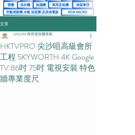
雪櫃
洗衣機
抽濕機
商用及租機
掛架車仔
空氣清新機 冷氣 浴室寶 及其他電器
RGB MICRO
文章
ANSON 商用電視機專家
HKTVPRO 尖沙咀高級會所
工程 SKYWORTH 4K Google
TV 86吋 75吋 電視安裝 特色
牆專業度尺