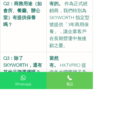
Q2：商務用途（如
有的。
 作為正式經
會所、餐廳、辦公
銷商，我們特別為 
室）有提供保養
SKYWORTH 指定型
嗎？
號提供「3年商用保
養」，讓企業客戶
在長期營運中無後
顧之憂。
Q3：除了 
當然
SKYWORTH，還有
有。
 HKTVPRO 提
其他品牌選擇嗎？
供各大國際牌子及
不同尺寸的電視設
Whatsapp
電話
備，無論您的預算
或功能需求如何，
我們都能量身定制
最合適的視聽方
案。
🔗 立即選購及查詢