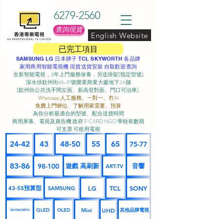
6279-2560
查詢現貨
English Website
已完工項目
SAMSUNG LG 日本牌子 TCL SKYWORTH 各品牌
家用商用智能電視機 現貨送貨安裝 自取歡迎查詢
全新智能電視，3年上門服務保養，另送掛架(指定型號)
深水埗欽州街65-71號榮業商業大廈地下2A舖
(欽州街公共洗手間左面、新高登對面、門口可泊車) ​
Whatsapp 人工服務、一對一、冇AI
免費上門睇位、了解用家需要、預算
為你分析最適合的型號、配合送貨時間
商用屏幕、電視及廣告機 政府 P CARD NGO 學校有數期
可支票 可租用電視
24-42
43
48-50
55
65
75-77
83-86
98-100
遊戲 高刷新
音響
ART-TV
43-55預算型
LG
TCL
SONY
SAMSUNG
UHD
Mini
其他品牌電視
QLED
OLED
SKYWORTH