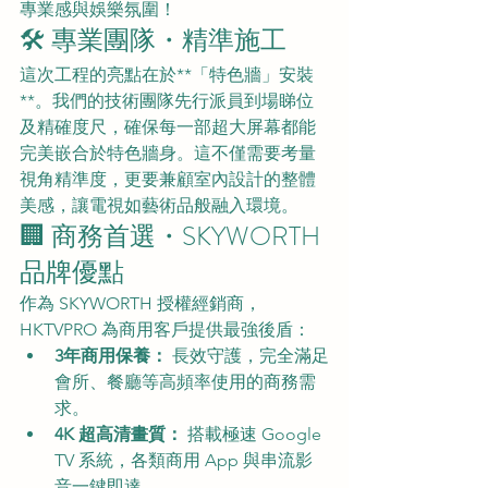
專業感與娛樂氛圍！
🛠️ 專業團隊・精準施工
這次工程的亮點在於**「特色牆」安裝
**。我們的技術團隊先行派員到場睇位
及精確度尺，確保每一部超大屏幕都能
完美嵌合於特色牆身。這不僅需要考量
視角精準度，更要兼顧室內設計的整體
美感，讓電視如藝術品般融入環境。
🏢 商務首選・SKYWORTH 
品牌優點
作為 SKYWORTH 授權經銷商，
HKTVPRO 為商用客戶提供最強後盾：
3年商用保養：
 長效守護，完全滿足
會所、餐廳等高頻率使用的商務需
求。
4K 超高清畫質：
 搭載極速 Google 
TV 系統，各類商用 App 與串流影
音一鍵即達。