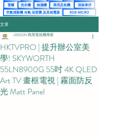
雪櫃
洗衣機
抽濕機
商用及租機
掛架車仔
空氣清新機 冷氣 浴室寶 及其他電器
RGB MICRO
文章
ANSON 商用電視機專家
HKTVPRO | 提升辦公室美
學! SKYWORTH
55LN8900G 55吋 4K QLED
Art TV 畫框電視 | 霧面防反
光 Matt Panel