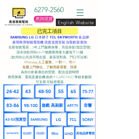
6279-2560
查詢現貨
English Website
已完工項目
SAMSUNG LG 日本牌子 TCL SKYWORTH 各品牌
家用商用智能電視機 現貨送貨安裝 自取歡迎查詢
全新智能電視，3年上門服務保養，另送掛架(指定型號)
深水埗欽州街65-71號榮業商業大廈地下2A舖
(欽州街公共洗手間左面、新高登對面、門口可泊車) ​
Whatsapp 人工服務、一對一、冇AI
免費上門睇位、了解用家需要、預算
為你分析最適合的型號、配合送貨時間
商用屏幕、電視及廣告機 政府 P CARD NGO 學校有數期
可支票 可租用電視
24-42
43
48-50
55
65
75-77
83-86
98-100
遊戲 高刷新
音響
ART-TV
43-55預算型
LG
TCL
SONY
SAMSUNG
UHD
Mini
其他品牌電視
QLED
OLED
SKYWORTH