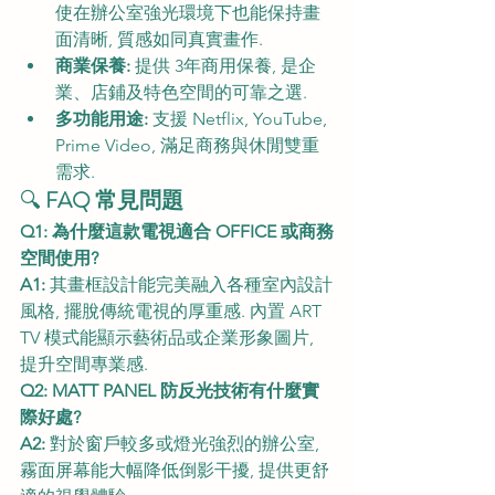
使在辦公室強光環境下也能保持畫
面清晰, 質感如同真實畫作.
商業保養:
 提供 3年商用保養, 是企
業、店鋪及特色空間的可靠之選.
多功能用途:
 支援 Netflix, YouTube, 
Prime Video, 滿足商務與休閒雙重
需求.
🔍 
FAQ 常見問題
Q1: 為什麼這款電視適合 OFFICE 或商務
空間使用?
A1:
 其畫框設計能完美融入各種室內設計
風格, 擺脫傳統電視的厚重感. 內置 ART 
TV 模式能顯示藝術品或企業形象圖片, 
提升空間專業感.
Q2: MATT PANEL 防反光技術有什麼實
際好處?
A2:
 對於窗戶較多或燈光強烈的辦公室, 
霧面屏幕能大幅降低倒影干擾, 提供更舒