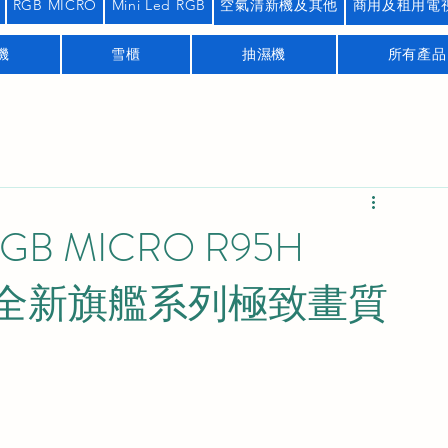
RGB MICRO
Mini Led RGB
空氣清新機及其他
商用及租用電
機
雪櫃
抽濕機
所有產品
RGB MICRO R95H
rtTV 全新旗艦系列極致畫質