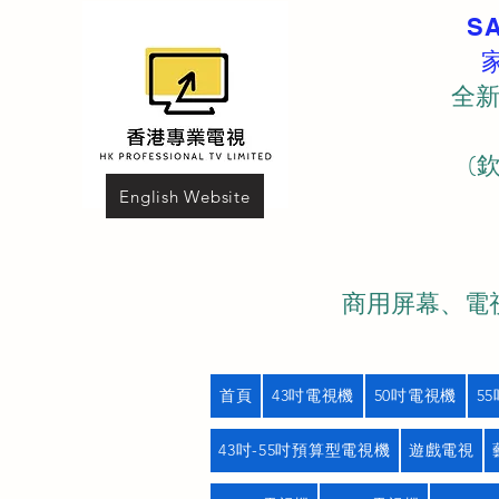
S
全新
(
English Website
商用屏幕、電視
首頁
43吋電視機
50吋電視機
5
43吋-55吋預算型電視機
遊戲電視