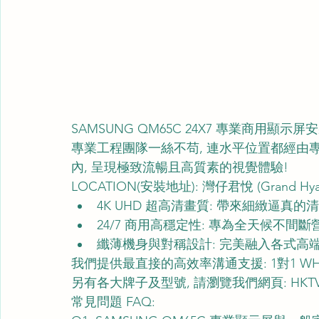
SAMSUNG QM65C 24X7 專業商用顯示
專業工程團隊一絲不苟, 連水平位置都經由
內, 呈現極致流暢且高質素的視覺體驗!
LOCATION(安裝地址): 灣仔君悅 (Grand Hyat
4K UHD 超高清畫質: 帶來細緻逼真的
24/7 商用高穩定性: 專為全天候不間
纖薄機身與對稱設計: 完美融入各式高端
我們提供最直接的高效率溝通支援: 1對1 WHA
另有各大牌子及型號, 請瀏覽我們網頁: 
HKT
常見問題 FAQ: