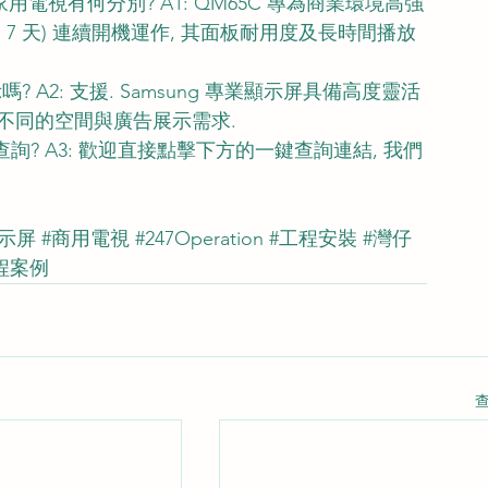
般家用電視有何分別? A1: QM65C 專為商業環境高強
 每週 7 天) 連續開機運作, 其面板耐用度及長時間播放
 A2: 支援. Samsung 專業顯示屏具備高度靈活
應不同的空間與廣告展示需求.
詢? A3: 歡迎直接點擊下方的一鍵查詢連結, 我們
示屏
#商用電視
#247Operation
#工程安裝
#灣仔
程案例