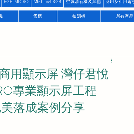
RGB MICRO
Mini Led RGB
空氣清新機及其他
商用及租用電
機
雪櫃
抽濕機
所有產品
5C商用顯示屏 灣仔君悅
PRO專業顯示屏工程
 完美落成案例分享