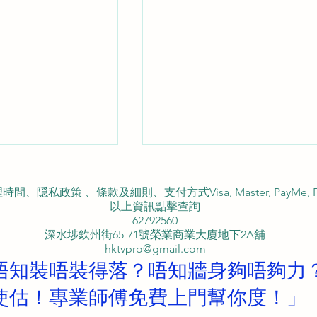
私政策 、條款及細則、支付方式Visa, Master, PayMe, FP
以上資訊點擊查詢
62792560
租用電視機
深水埗欽州街65-71號榮業商業大廈地下2A舖
hktvpro@gmail.com
唔知裝唔裝得落？唔知牆身夠唔夠力
DC5PCA電視優惠
使估！專業師傅免費上門幫你度！」
視安裝 77吋