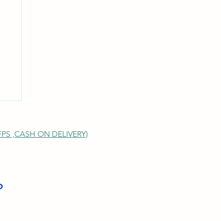
S ,
CASH ON DELIVERY)
？