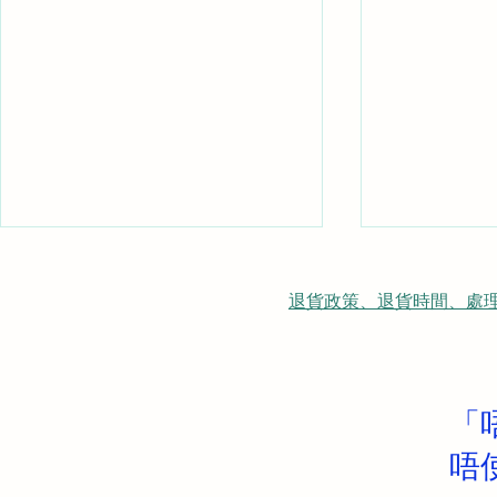
退貨政策、退貨時間、處理時間、隠
「
醫管局嚴格採購! HKTVPRO
LG77OLE
唔
榮獲香港兒童醫院大堂選用
荃灣柏傲灣電