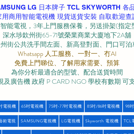
AMSUNG LG 日本牌子 TCL SKYWORTH 各
家用商用智能電視機 現貨送貨安裝 自取歡迎查
智能電視，3年上門服務保養，另送掛架(指定
深水埗欽州街65-71號榮業商業大廈地下2A舖
欽州街公共洗手間左面、新高登對面、門口可泊車)
Whatsapp 人工服務、一對一、冇AI
免費上門睇位、了解用家需要、預算
為你分析最適合的型號、配合送貨時間
及廣告機 政府 P CARD NGO 學校有數期 可
5吋電視機
65吋電視機
75吋-77吋電視機
85吋/86吋電視機
98
藝術電視
SAMSUNG電視機
LG電視機
Skyworth 電視機
TC