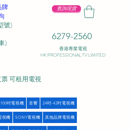
品牌
查詢現貨
詢
型號)
6279-2560
 ​
香港專業電視
HK PROFESSIONAL TV LIMITED
支票 可租用電視
吋100吋電視機
音響
24吋-42吋電視機
L電視機
SONY電視機
其他品牌電視機