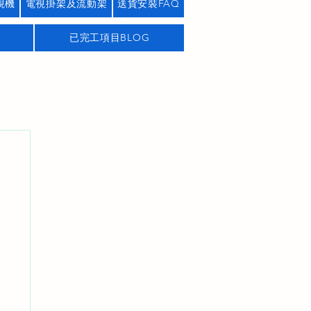
視機
電視掛架及流動架
送貨安裝FAQ
已完工項目BLOG