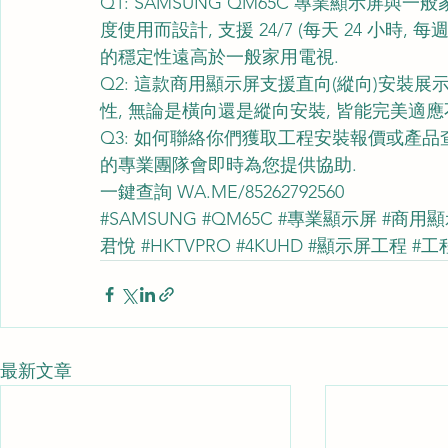
Q1: SAMSUNG QM65C 專業顯示屏與一
度使用而設計, 支援 24/7 (每天 24 小時,
的穩定性遠高於一般家用電視.
Q2: 這款商用顯示屏支援直向(縱向)安裝展示嗎?
性, 無論是橫向還是縱向安裝, 皆能完美適
Q3: 如何聯絡你們獲取工程安裝報價或產品查
的專業團隊會即時為您提供協助.
一鍵查詢 
WA.ME/85262792560
#SAMSUNG
#QM65C
#專業顯示屏
#商用顯
君悅
#HKTVPRO
#4KUHD
#顯示屏工程
#工
最新文章