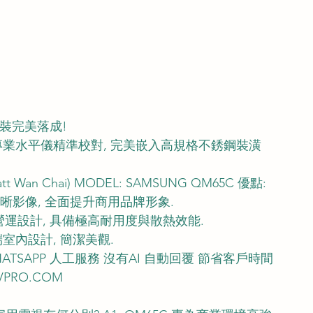
屏安裝完美落成!
專業水平儀精準校對, 完美嵌入高規格不銹鋼裝潢
t Wan Chai) MODEL: SAMSUNG QM65C 優點:
清晰影像, 全面提升商用品牌形象.
斷營運設計, 具備極高耐用度與散熱效能.
室內設計, 簡潔美觀.
TSAPP 人工服務 沒有AI 自動回覆 節省客戶時間
VPRO.COM