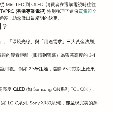
 Mini-LED 到 OLED, 消費者在選購電視時往往
KTVPRO (香港專業電視)
 特別整理了這份
買電視全
專業解答，助您做出最精明的決定。
則？
」、「環境光線」與「用途需求」三大黃金法則。
電視的觀看距離（眼睛到螢幕）為螢幕高度的 3-4 
 ≈ 建議吋數。例如 2.5米距離，選購 65吋或以上效果
高亮度 
QLED
 (如 Samsung QN系列,TCL C8K )，
。
 (如 LG C系列, Sony XR80系列)，能呈現完美的黑