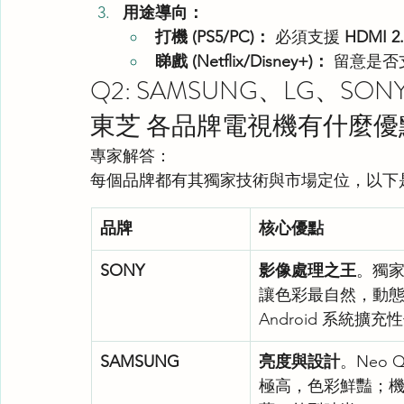
用途導向：
打機 (PS5/PC)：
 必須支援 
HDMI 2.
睇戲 (Netflix/Disney+)：
 留意是否
Q2: SAMSUNG、LG、SO
東芝 各品牌電視機有什麼優
專家解答：
每個品牌都有其獨家技術與市場定位，以下是 
品牌
核心優點
SONY
影像處理之王
。獨家
讓色彩最自然，動
Android 系統擴充
SAMSUNG
亮度與設計
。Neo 
極高，色彩鮮豔；