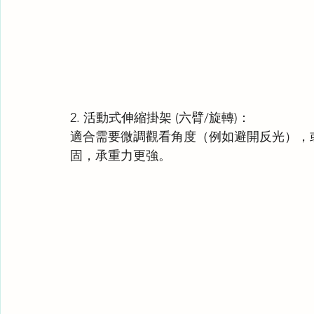
2. 活動式伸縮掛架 (六臂/旋轉)：
適合需要微調觀看角度（例如避開反光），
固，承重力更強。