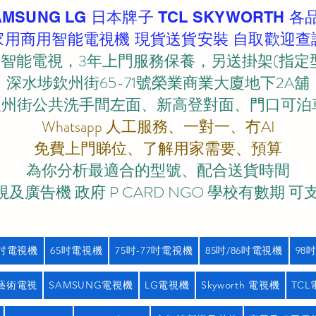
AMSUNG LG 日本牌子 TCL SKYWORTH 各
家用商用智能電視機 現貨送貨安裝 自取歡迎查
智能電視，3年上門服務保養，另送掛架(指定
深水埗欽州街65-71號榮業商業大廈地下2A舖
欽州街公共洗手間左面、新高登對面、門口可泊車)
Whatsapp 人工服務、一對一、冇AI
免費上門睇位、了解用家需要、預算
為你分析最適合的型號、配合送貨時間
及廣告機 政府 P CARD NGO 學校有數期 可
5吋電視機
65吋電視機
75吋-77吋電視機
85吋/86吋電視機
98
藝術電視
SAMSUNG電視機
LG電視機
Skyworth 電視機
TC