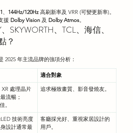
1
、
144Hz/120Hz
 高刷新率及 VRR (可變更新率)。
支援 
Dolby Vision
 及 
Dolby Atmos
。
NY、SKYWORTH、TCL、海信、
點？
2025 年主流品牌的強項分析：
適合對象
 XR 處理晶片
追求極致畫質、影音發燒友。
態最流暢；
性佳。
QLED 技術亮度
客廳採光好、重視家居設計的
機身設計通常最
用戶。