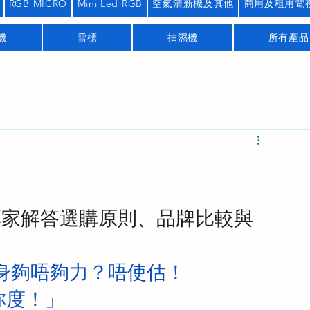
RGB MICRO
Mini Led RGB
空氣清新機及其他
商用及租用電
機
雪櫃
抽濕機
所有產品
：專家解答選購原則、品牌比較與
身夠唔夠力？唔使估！
幫你度！」