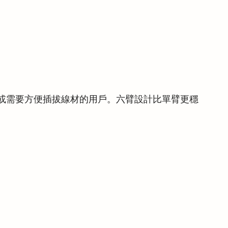
或需要方便插拔線材的用戶。六臂設計比單臂更穩