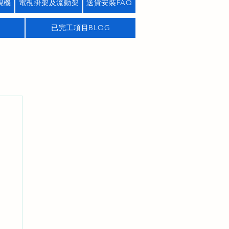
視機
電視掛架及流動架
送貨安裝FAQ
已完工項目BLOG