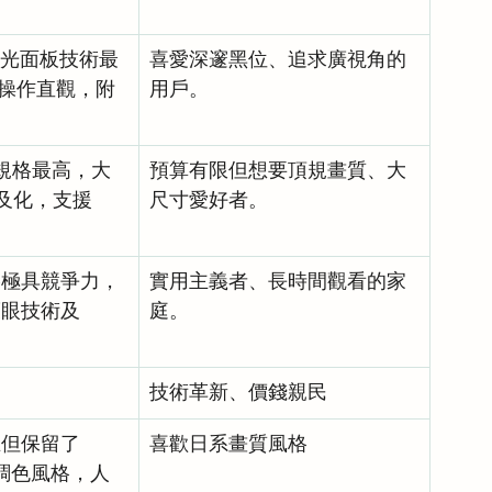
光面板技術最
喜愛深邃黑位、追求廣視角的
統操作直觀，附
用戶。
。
規格最高，大
預算有限但想要頂規畫質、大
 普及化，支援 
尺寸愛好者。
格極具競爭力，
實用主義者、長時間觀看的家
眼技術及 
庭。
技術革新、價錢親民
但保留了 
喜歡日系畫質風格
系調色風格，人