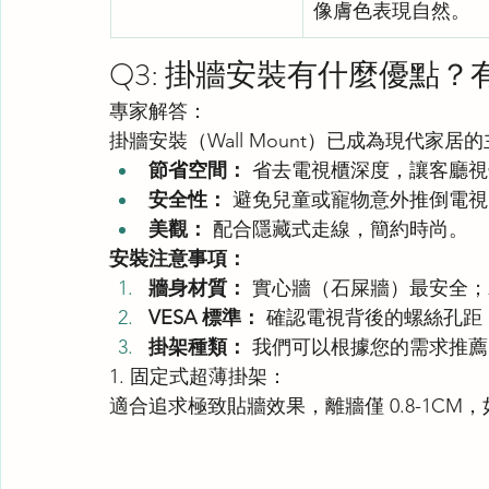
像膚色表現自然。
Q3: 掛牆安裝有什麼優點
專家解答：
掛牆安裝（Wall Mount）已成為現代家
節省空間：
 省去電視櫃深度，讓客廳
安全性：
 避免兒童或寵物意外推倒電視
美觀：
 配合隱藏式走線，簡約時尚。
安裝注意事項：
牆身材質：
 實心牆（石屎牆）最安全
VESA 標準：
 確認電視背後的螺絲孔距（如
掛架種類：
 我們可以根據您的需求推
1. 固定式超薄掛架：
適合追求極致貼牆效果，離牆僅 0.8-1C