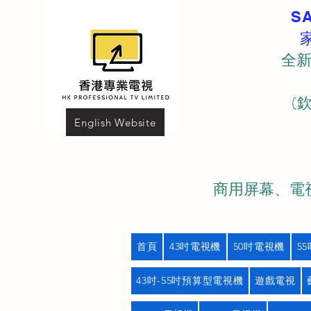
S
全新
(
English Website
商用屏幕、電視
首頁
43吋電視機
50吋電視機
5
43吋-55吋預算型電視機
遊戲電視