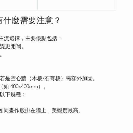
？有什麼需要注意？
居的主流選擇，主要優點包括：
視覺更開闊。
。
；若是空心牆（木板/石膏板）需額外加固。
 400x400mm）。
薦以下幾種：
M，如同畫作般掛在牆上，美觀度最高。