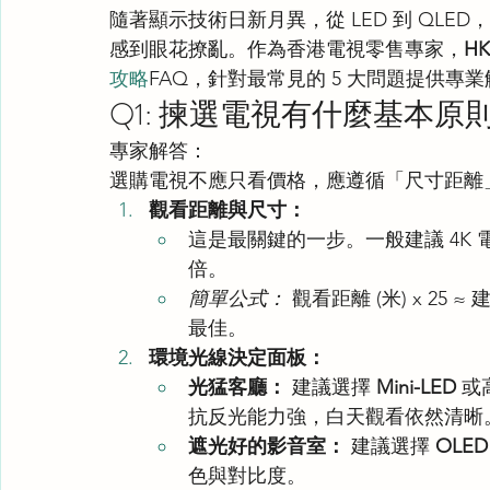
隨著顯示技術日新月異，從 LED 到 QLED，從
感到眼花撩亂。作為香港電視零售專家，
H
攻略
FAQ，針對最常見的 5 大問題提供
Q1: 揀選電視有什麼基本原
專家解答：
選購電視不應只看價格，應遵循「尺寸距離
觀看距離與尺寸：
這是最關鍵的一步。一般建議 4K 
倍。
簡單公式：
 觀看距離 (米) x 25
最佳。
環境光線決定面板：
光猛客廳：
 建議選擇 
Mini-LED
 或
抗反光能力強，白天觀看依然清晰
遮光好的影音室：
 建議選擇 
OLED
色與對比度。