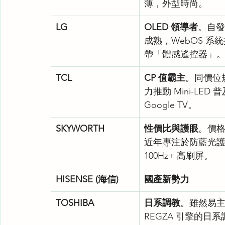
薄，外型時尚。
LG
OLED 領導者
。自發
成熟，WebOS 系
帶「體感遙控器」
TCL
CP 值霸主
。同價位
力推動 Mini-LED
Google TV。
SKYWORTH
性價比與護眼
。價
近年專注於防藍光護
100Hz+ 高刷屏。
HISENSE (海信)
國產新勢力
TOSHIBA
日系調教
。雖然易主
REGZA 引擎的日