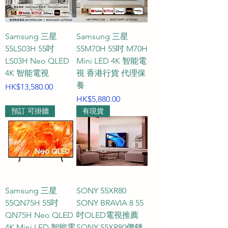
Samsung 三星
Samsung 三星
55LS03H 55吋
55M70H 55吋 M70H
LS03H Neo QLED
Mini LED 4K 智能電
4K 智能電視
視 香港行貨 代理保
養
價格
HK$13,580.00
價格
HK$5,880.00
預訂 可掛牆
有現貨
Samsung 三星
SONY 55XR80
55QN75H 55吋
SONY BRAVIA 8 55
QN75H Neo QLED
吋OLED電視推薦
4K Mini LED 智能電
SONY 55XR80價錢