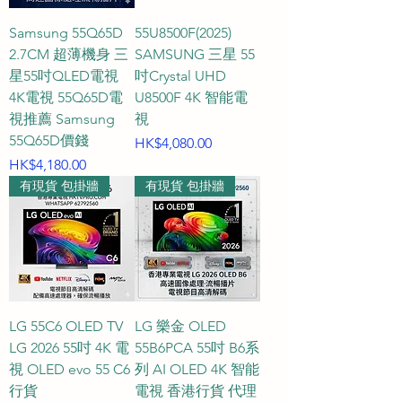
帶來如同電影院般的沉浸式臨場感，
Samsung 55Q65D
55U8500F(2025)
瞬間提升家居娛樂檔次。

2.7CM 超薄機身 三
SAMSUNG 三星 55
星55吋QLED電視
吋Crystal UHD
**Q2：55吋 4K UHD 智能電視的最佳
4K電視 55Q65D電
U8500F 4K 智能電
觀看距離是多少？**

視推薦 Samsung
視
A2：對於 55 吋的 4K UHD 超高清電
55Q65D價錢
價格
HK$4,080.00
視，最建議的舒適觀看距離大約為 1.7 
價格
HK$4,180.00
米至 2.4 米（約 5.5 至 8 呎）。在這個
有現貨 包掛牆
有現貨 包掛牆
距離範圍內，人眼能完美捕捉 4K 超高
清畫質所帶來的細緻紋理、豐富色彩
與立體層次，同時視野能舒適覆蓋整
個螢幕，帶來最完美的感官享受，是
現代客廳的黃金配置。

LG 55C6 OLED TV
LG 樂金 OLED
LG 2026 55吋 4K 電
55B6PCA 55吋 B6系
**Q3：選購 55 吋電視時，QLED、
視 OLED evo 55 C6
列 AI OLED 4K 智能
Mini LED 與 OLED 顯示技術該如何選
行貨
電視 香港行貨 代理