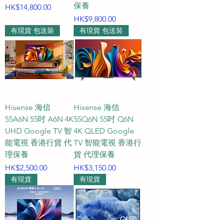
擇？屏幕更新率有何分別？**

保養
價格
HK$14,800.00
A3：若您追求極致鮮豔、色彩飽和度
價格
HK$9,800.00
高的畫面，QLED 技術能提供極廣色域
有現貨 包送裝
有現貨 包送裝
的動人表現；若您重視高對比度、深
邃的黑位與精準的控光，配備微型背
光技術的 Mini LED 則是頂級首選；而 
OLED 則憑藉自發光像素，能實現無限
對比度與完美的純黑表現。在畫面流
暢度上，日常看戲及串流影音選擇 
Hisense 海信
Hisense 海信
55A6N 55吋 A6N 4K
55Q6N 55吋 Q6N
60Hz 已相當足夠；若您是 PS5/Xbox 
UHD Google TV 智
4K QLED Google
主機遊戲或 PC 電競愛好者，我們亦提
能電視 香港行貨 代
TV 智能電視 香港行
供支援 120Hz、144Hz 甚至 165Hz 的
理保養
貨 代理保養
高規格型號，確保動態畫面毫無殘
價格
價格
HK$2,500.00
HK$3,150.00
影。

有現貨
有現貨
**Q4：在 HKTVPRO 選購 55 吋電
視，可以獲得怎樣的客戶服務與品質