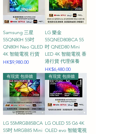
Samsung 三星
LG 樂金
55QN80H 55吋
55QNED80BCA 55
QN80H Neo QLED
吋 QNED80 Mini
4K 智能電視 行貨
LED 4K 智能電視 香
港行貨 代理保養
價格
HK$9,980.00
價格
HK$6,480.00
有現貨 包掛牆
有現貨 包掛牆
LG 55MRGB85BCA
LG OLED 55 G6 4K
55吋 MRGB85 Mini
OLED evo 智能電視