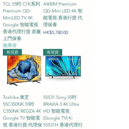
TCL 55吋 C7K系列
A400M Premium
Premium QD-
QD-Mini LED 4K 智
MiniLED TV 4K
能電視 香港行貨 代
Google 智能電視
理保養
香港代理行貨 原廠
價格
HK$5,780.00
上門保養
無庫存
有現貨
有現貨
Toshiba 東芝
55S31 Sony 55吋
55C350NK 55吋
BRAVIA 3 4K Ultra
C350NK REGZA 4K
HD 智能電視
Google TV 智能電
(Google TV) K-
視 香港行貨 代理保
55S31H 香港代理行