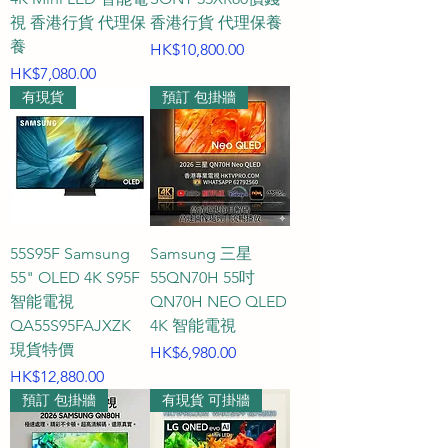
視 香港行貨 代理保
香港行貨 代理保養
養
價格
HK$10,800.00
價格
HK$7,080.00
有現貨
預訂 包掛牆
55S95F Samsung
Samsung 三星
55" OLED 4K S95F
55QN70H 55吋
智能電視
QN70H NEO QLED
QA55S95FAJXZK
4K 智能電視
現貨特價
價格
HK$6,980.00
價格
HK$12,880.00
預訂 包掛牆
有現貨 可掛牆