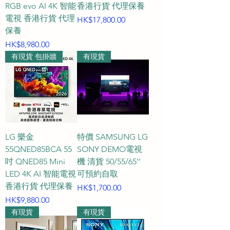
RGB evo AI 4K 智能
香港行貨 代理保養
電視 香港行貨 代理
價格
HK$17,800.00
保養
價格
HK$8,980.00
有現貨 包掛牆
有現貨
LG 樂金
特價 SAMSUNG LG
55QNED85BCA 55
SONY DEMO電視
吋 QNED85 Mini
機 清貨 50/55/65''
LED 4K AI 智能電視
可預約自取
香港行貨 代理保養
價格
HK$1,700.00
價格
HK$9,880.00
有現貨
有現貨