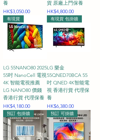
養
貨 原廠上門保養
價格
價格
HK$3,050.00
HK$4,800.00
有現貨
有現貨 包掛牆
LG 55NANO80 2025
LG 樂金
55吋 NanoCell 電視
55QNED70BCA 55
4K 智能電視推薦
吋 QNED 4K智能電
LG NANO80 價錢
視 香港行貨 代理保
香港行貨 代理保養
養
價格
價格
HK$4,180.00
HK$6,380.00
預訂 包掛牆
預訂 可掛牆