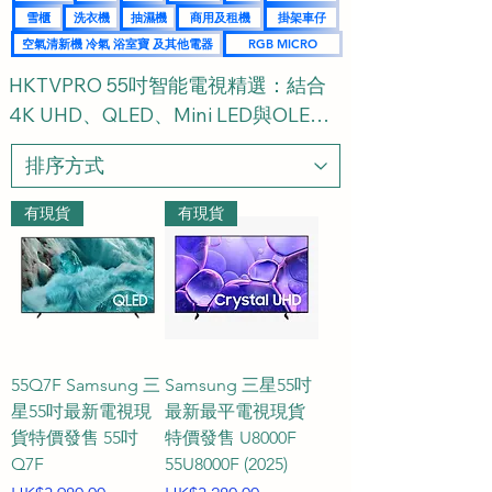
雪櫃
洗衣機
抽濕機
商用及租機
掛架車仔
空氣清新機 冷氣 浴室寶 及其他電器
RGB MICRO
HKTVPRO 55吋智能電視精選：結合
4K UHD、QLED、Mini LED與OLED
的極致大銀幕享受 | 選購指南及常見問
題 FAQ

有現貨
有現貨
歡迎光臨 HKTVPRO.COM 55吋智能電
視專區。55吋是現今現代家庭的主流
黃金尺寸，我們為您搜羅各大知名品
牌的頂級電視，全面涵蓋 4K UHD 超
高清畫質以及最新 QLED、Mini LED 
與 OLED 顯示技術。不論您是追求震
55Q7F Samsung 三
Samsung 三星55吋
撼的家庭影院體驗，還是尋找極速流
星55吋最新電視現
最新最平電視現貨
貨特價發售 55吋
特價發售 U8000F
暢的電競屏幕，我們都為您精準比對
Q7F
55U8000F (2025)
官網數據，清楚標示每款電視機是 