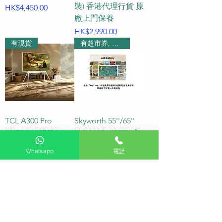
裝) 香港代理行貨 原
價格
HK$4,450.00
廠上門保養
價格
HK$2,990.00
有現貨
有超市券, 請查詢
TCL A300 Pro
Skyworth 55''/65''
NXTFRAME TV
LN8900G ARTTV 包
55A300 65A300
畫框 55LN8900G
Whatsapp
電話
75A300 PRO
65LN8900G
價格
價格
HK$8,800.00
HK$4,500.00
有超市券$400
有現貨