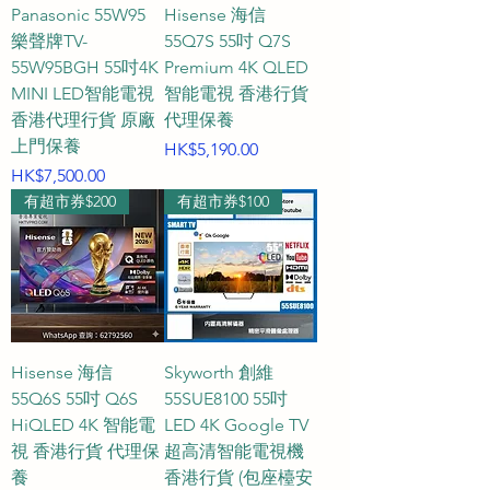
Panasonic 55W95
Hisense 海信
樂聲牌TV-
55Q7S 55吋 Q7S
55W95BGH 55吋4K
Premium 4K QLED
MINI LED智能電視
智能電視 香港行貨
香港代理行貨 原廠
代理保養
上門保養
價格
HK$5,190.00
價格
HK$7,500.00
有超市券$200
有超市券$100
Hisense 海信
Skyworth 創維
55Q6S 55吋 Q6S
55SUE8100 55吋
HiQLED 4K 智能電
LED 4K Google TV
視 香港行貨 代理保
超高清智能電視機
養
香港行貨 (包座檯安