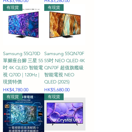
價格
價格
HK$3,980.00
HK$3,280.00
60Hz、120Hz、144Hz 還是 165Hz 的
有現貨
有現貨
屏幕更新率，助您輕鬆挑選最合適的
心水型號。

## 55吋智能電視常見問題 FAQ

**Q1：55吋電視的實際大約尺寸是多
Samsung 55Q70D
Samsung 55QN70F
少？合適安裝在哪些空間環境？**

單腳座台腳 三星 55
55吋 NEO QLED 4K
A1：55 吋電視的螢幕對角線長度約為 
吋 4K QLED 智能電
QN70F 超值旗艦級
139 公分（cm）。機身大約尺寸普遍
視 Q70D | 120Hz |
智能電視 NEO
為：寬度 122 至 124 公分，高度約 70 
現貨特價
QLED (2025)
至 72 公分（不含底座）。這個尺寸在
價格
價格
HK$4,780.00
HK$5,680.00
有現貨
有現貨
螢幕視野與空間佔用之間取得了絕佳
平衡，非常適合香港家庭的標準至大
型客廳、寬敞的主臥室、獨立影音娛
樂室或多功能商用空間。無論是座枱
擺放還是掛牆安裝，55 吋大螢幕都能