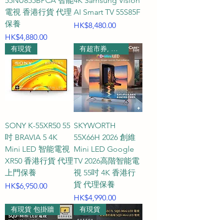
55NU855BPCA 智能
4K Samsung Vision
電視 香港行貨 代理
AI Smart TV 55S85F
保養
價格
HK$8,480.00
價格
HK$4,880.00
有現貨
有超市券, 請查詢
SONY K-55XR50 55
SKYWORTH
吋 BRAVIA 5 4K
55X66H 2026 創維
Mini LED 智能電視
Mini LED Google
XR50 香港行貨 代理
TV 2026高階智能電
上門保養
視 55吋 4K 香港行
貨 代理保養
價格
HK$6,950.00
價格
HK$4,990.00
有現貨 包掛牆
有現貨