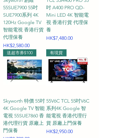
Skyworth 創維
TCL 55A400 PRO 55
55SUE7900 55吋
吋 A400 PRO QD-
SUE7900系列 4K
Mini LED 4K 智能電
120Hz Google TV
視 香港行貨 代理保
智能電視 香港行貨
養
代理保養
價格
HK$7,480.00
價格
HK$2,580.00
送超市券$100
有現貨
Skyworth 特價 55吋
55V6C TCL 55吋V6C
4K Google TV 智能
系列4K Google 智
電視 55SUE7860 香
能電視 香港代理行
港代理行貨 原廠上
貨 原廠上門保養
門保養
價格
HK$2,950.00