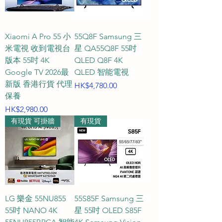
保障？**

A4：我們堅持提供「一對一專人 
WhatsApp 人工客戶服務」，從型號
Xiaomi A Pro 55 小
55Q8F Samsung 三
規格諮詢、家居尺寸對比到售後安裝
米電視 收到電視台
星 QA55Q8F 55吋
安排，全程均由真實專業的客服人員
版本 55吋 4K
QLED Q8F 4K
Google TV 2026最
QLED 智能電視
親自為您解答，絕無死板的 AI 機器人
新版 香港行貨 代理
價格
HK$4,780.00
介入。為了確保所有資訊與產品規格
保養
準確無誤，所有的規格與結果我們都
價格
HK$2,980.00
會先再檢查兩次才向您匯報，帶給您
有現貨 可掛牆
有現貨
最貼心、最安心的真人購物體驗。

55吋智能電視 55吋電視尺寸 4K超高
清電視 QLED電視香港 MiniLED電視 
55吋OLED電視推薦
LG 樂金 55NU855
55S85F Samsung 三
55吋 NANO 4K
星 55吋 OLED S85F