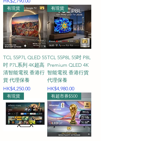
價格
HK$2,790.00
有現貨
有現貨
TCL 55P7L QLED 55
TCL 55P8L 55吋 P8L
吋 P7L系列 4K超高
Premium QLED 4K
清智能電視 香港行
智能電視 香港行貨
貨 代理保養
代理保養
價格
價格
HK$4,250.00
HK$4,980.00
有現貨
有超市券$500