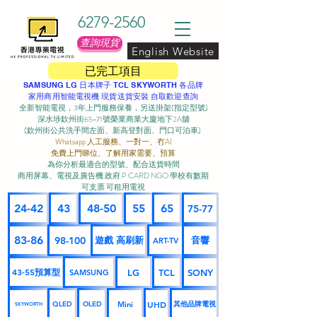
6279-2560
查詢現貨
English Website
已完工項目
SAMSUNG LG 日本牌子 TCL SKYWORTH 各品牌
家用商用智能電視機 現貨送貨安裝 自取歡迎查詢
全新智能電視，3年上門服務保養，另送掛架(指定型號)
深水埗欽州街65-71號榮業商業大廈地下2A舖
(欽州街公共洗手間左面、新高登對面、門口可泊車) ​
Whatsapp 人工服務、一對一、冇AI
免費上門睇位、了解用家需要、預算
為你分析最適合的型號、配合送貨時間
商用屏幕、電視及廣告機 政府 P CARD NGO 學校有數期
可支票 可租用電視
24-42
43
48-50
55
65
75-77
83-86
98-100
遊戲 高刷新
音響
ART-TV
43-55預算型
LG
TCL
SONY
SAMSUNG
UHD
Mini
其他品牌電視
QLED
OLED
SKYWORTH