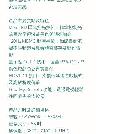
家居美感
．
產品主要賣點及特色
Mini LED 區域控光技術：精準控制光
暗層次呈現深邃黑色與明亮細節
120Hz MEMC 動態補償：動態畫面流
暢不抖動適合觀看體育賽事及動作電
影
量子點 QLED 技術：覆蓋 93% DCI-P3
廣色域顏色更真實自然
HDMI 2.1 接口：支援低延遲遊戲模式
及高解析度傳輸
Find-My-Remote 功能：透過電視輕鬆
找回遺失的遙控器
．
產品尺吋及詳細規格
型號：SKYWORTH 55X66H
螢幕尺寸：55 吋
解像度：3840 x 2160 (4K UHD)