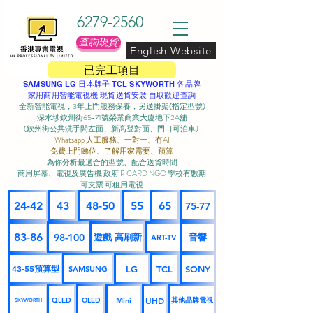
6279-2560
查詢現貨
English Website
已完工項目
SAMSUNG LG 日本牌子 TCL SKYWORTH 各品牌
家用商用智能電視機 現貨送貨安裝 自取歡迎查詢
全新智能電視，3年上門服務保養，另送掛架(指定型號)
深水埗欽州街65-71號榮業商業大廈地下2A舖
(欽州街公共洗手間左面、新高登對面、門口可泊車) ​
Whatsapp 人工服務、一對一、冇AI
免費上門睇位、了解用家需要、預算
為你分析最適合的型號、配合送貨時間
商用屏幕、電視及廣告機 政府 P CARD NGO 學校有數期
可支票 可租用電視
24-42
43
48-50
55
65
75-77
83-86
98-100
遊戲 高刷新
音響
ART-TV
43-55預算型
LG
TCL
SONY
SAMSUNG
UHD
Mini
其他品牌電視
QLED
OLED
SKYWORTH