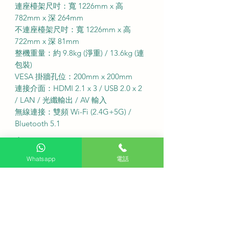
連座檯架尺吋：寬 1226mm x 高
782mm x 深 264mm
不連座檯架尺吋：寬 1226mm x 高
722mm x 深 81mm
整機重量：約 9.8kg (淨重) / 13.6kg (連
包裝)
VESA 掛牆孔位：200mm x 200mm
連接介面：HDMI 2.1 x 3 / USB 2.0 x 2
/ LAN / 光纖輸出 / AV 輸入
無線連接：雙頻 Wi-Fi (2.4G+5G) /
Bluetooth 5.1
．
服務收費及安裝說明
免費座檯安裝：購買此產品可享免費
Whatsapp
電話
座檯安裝服務
送貨費用：免運費 (偏遠地區或需額外
收費)
固定式掛牆費用：$500
備注：如有特色牆身 (雲石 磁磚等) 或