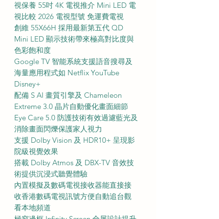
視保養 55吋 4K 電視推介 Mini LED 電
視比較 2026 電視型號 免運費電視
創維 55X66H 採用最新第五代 QD
Mini LED 顯示技術帶來極高對比度與
色彩飽和度
Google TV 智能系統支援語音搜尋及
海量應用程式如 Netflix YouTube
Disney+
配備 S AI 畫質引擎及 Chameleon
Extreme 3.0 晶片自動優化畫面細節
Eye Care 5.0 防護技術有效過濾藍光及
消除畫面閃爍保護家人視力
支援 Dolby Vision 及 HDR10+ 呈現影
院級視覺效果
搭載 Dolby Atmos 及 DBX-TV 音效技
術提供沉浸式聽覺體驗
內置模擬及數碼電視接收器能直接接
收香港數碼電視訊號方便自動追台觀
看本地頻道
極窄邊框 Infinity Screen 全屏設計提升