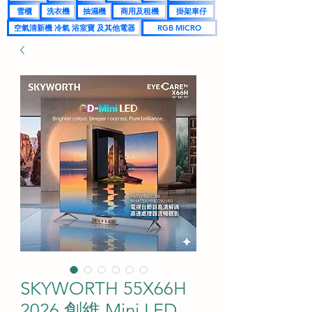
雪櫃
洗衣機
抽濕機
商用及租機
掛架車仔
空氣清新機 冷氣 浴室寶 及其他電器
RGB MICRO
SKYWORTH 55X66H
2026 創維 Mini LED