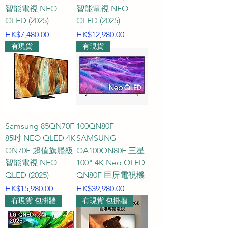
* **觀看距離 約 1.2米 - 1.5米**：建
智能電視 NEO
智能電視 NEO
議挑選 **43吋 至 50吋** 的大約尺
QLED (2025)
QLED (2025)
吋，非常適合臥室、書房或精緻的
價格
價格
HK$7,480.00
HK$12,980.00
小型空間。

有現貨
有現貨
* **觀看距離 約 1.8米 - 2.2米**：建
議挑選 **55吋** 的大約尺吋，這是
香港最普遍、最受歡迎的標準客廳
黃金比例。

* **觀看距離 約 2.5米 - 2.8米**：建
Samsung 85QN70F
100QN80F
議挑選 **65吋** 的大約尺吋，在大
85吋 NEO QLED 4K
SAMSUNG
空間中能展現完美的視覺包圍感。

QN70F 超值旗艦級
QA100QN80F 三星
* **觀看距離 約 3米 或以上**：強烈
智能電視 NEO
100" 4K Neo QLED
推薦選擇 **75吋、85吋 或以上** 的
QLED (2025)
QN80F 巨屏電視機
巨幕大約尺吋，完美釋放 Mini LED 
價格
價格
HK$15,980.00
HK$39,980.00
的細膩超高清解像度，帶來震撼的
有現貨 包掛牆
有現貨 包掛牆
劇院級享受。
