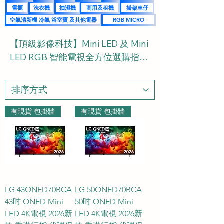
雪櫃
洗衣機
抽濕機
商用及租機
掛架車仔
空氣清新機 冷氣 浴室寶 及其他電器
RGB MICRO
【頂級影像科技】Mini LED 及 Mini 
LED RGB 智能電視全方位選購指南
與常見問題 FAQ

歡迎來到 HKTVPRO.COM！我們為
您帶來全新世代的極致顯示技術
有現貨 包掛牆
有現貨 包掛牆
——Mini LED 與 Mini LED RGB 電
視系列。為了讓您更輕鬆地為家居
挑選最完美的影音配置，我們特別
整理了以下針對合用環境、觀看距
離與大約尺吋的詳細選購指南，以 
LG 43QNED70BCA
LG 50QNED70BCA
FAQ 形式為您逐一解答。

43吋 QNED Mini
50吋 QNED Mini
LED 4K電視 2026新
LED 4K電視 2026新
### Mini LED & Mini LED RGB 電