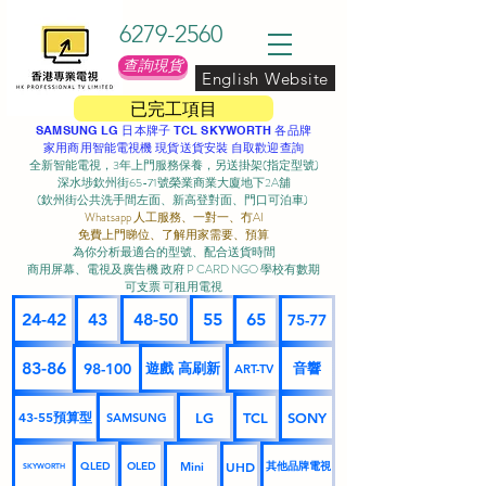
6279-2560
查詢現貨
English Website
已完工項目
SAMSUNG LG 日本牌子 TCL SKYWORTH 各品牌
家用商用智能電視機 現貨送貨安裝 自取歡迎查詢
全新智能電視，3年上門服務保養，另送掛架(指定型號)
深水埗欽州街65-71號榮業商業大廈地下2A舖
(欽州街公共洗手間左面、新高登對面、門口可泊車) ​
Whatsapp 人工服務、一對一、冇AI
免費上門睇位、了解用家需要、預算
為你分析最適合的型號、配合送貨時間
商用屏幕、電視及廣告機 政府 P CARD NGO 學校有數期
可支票 可租用電視
24-42
43
48-50
55
65
75-77
83-86
98-100
遊戲 高刷新
音響
ART-TV
43-55預算型
LG
TCL
SONY
SAMSUNG
UHD
Mini
其他品牌電視
QLED
OLED
SKYWORTH