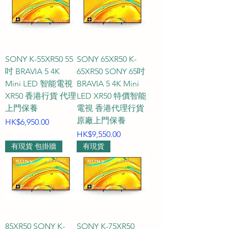
您貼心跟進，絕不使用死板的 AI 自
動回覆，給您最即時、最具溫度的
專屬尊榮服務。

SONY K-55XR50 55
SONY 65XR50 K-
---

吋 BRAVIA 5 4K
65XR50 SONY 65吋
Mini LED 智能電視
BRAVIA 5 4K Mini
MiniLED電視推薦 MiniLEDRGB電
XR50 香港行貨 代理
LED XR50 特價智能
視 香港電視選購 智能電視觀看距離 
上門保養
電視 香港代理行貨
客廳電視尺吋推薦 HKTVPRO專業
原廠上門保養
價格
HK$6,950.00
電視安裝
價格
HK$9,550.00
有現貨 包掛牆
有現貨
85XR50 SONY K-
SONY K-75XR50