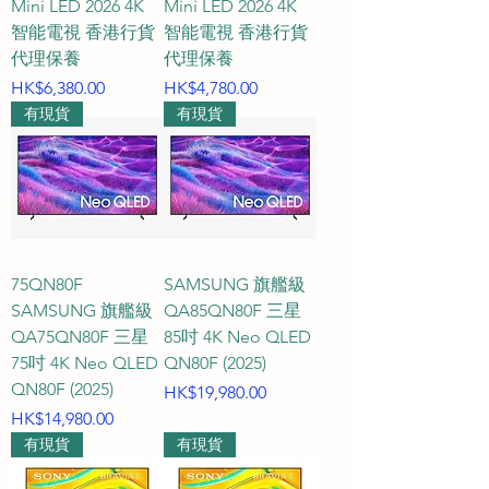
Mini LED 2026 4K
彩光譜進行大師級優化。RGB 獨立
Mini LED 2026 4K
智能電視 香港行貨
智能電視 香港行貨
發光結構能精準還原大自然最純
代理保養
代理保養
粹、最飽滿的色彩（完美覆蓋國際
價格
價格
HK$6,380.00
HK$4,780.00
專業色域），是追求色彩極致精準
有現貨
有現貨
的影音發燒友與電玩玩家的終極首
選。

#### Q4：在 HKTVPRO.COM 購
買這系列電視能享有什麼售後支
援？

75QN80F
SAMSUNG 旗艦級
SAMSUNG 旗艦級
QA85QN80F 三星
A4：我們體貼每位客戶的選購體
QA75QN80F 三星
85吋 4K Neo QLED
驗，HKTVPRO 承諾提供**一對一
75吋 4K Neo QLED
QN80F (2025)
QN80F (2025)
專人whatsapp 人工客戶服務, 無ai 
價格
HK$19,980.00
價格
HK$14,980.00
介入**。不論是安裝空間評估、機
有現貨
有現貨
型規格對比還是預約專業掛牆工
程，全程都由資深真人專家在線為