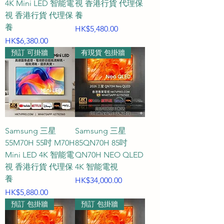
4K Mini LED 智能電
視 香港行貨 代理保
視 香港行貨 代理保
養
養
價格
HK$5,480.00
價格
HK$6,380.00
預訂 可掛牆
有現貨 包掛牆
Samsung 三星
Samsung 三星
55M70H 55吋 M70H
85QN70H 85吋
Mini LED 4K 智能電
QN70H NEO QLED
視 香港行貨 代理保
4K 智能電視
養
價格
HK$34,000.00
價格
HK$5,880.00
預訂 包掛牆
預訂 包掛牆