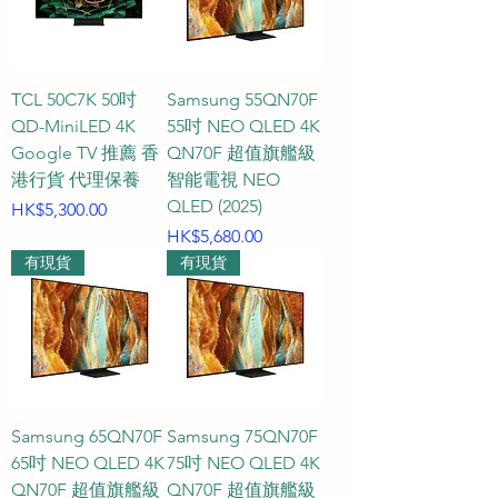
（HDR）。非常適合安裝在**光線
充足的大客廳、擁有落地大玻璃窗
的明亮環境**，即使白天不拉窗
簾，畫面依然清晰銳利。同時，其
TCL 50C7K 50吋
Samsung 55QN70F
深邃的純黑表現也極其適合用於**
QD-MiniLED 4K
55吋 NEO QLED 4K
私人家居影音室或臥室**，在全黑
Google TV 推薦 香
QN70F 超值旗艦級
港行貨 代理保養
或微光環境下能營造出媲美電影院
智能電視 NEO
QLED (2025)
價格
HK$5,300.00
的沉浸感。

價格
HK$5,680.00
有現貨
有現貨
#### Q2：我該如何根據「觀看距
離」來挑選電視的「大約尺吋」？

A2：為了達到最舒適的視野覆蓋與
最佳畫質體驗，我們建議根據您沙
發或床頭到電視牆的實際觀看距
Samsung 65QN70F
Samsung 75QN70F
離，來規劃電視的大約尺吋：

65吋 NEO QLED 4K
75吋 NEO QLED 4K
QN70F 超值旗艦級
QN70F 超值旗艦級