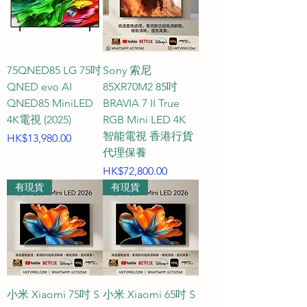
#### Q3：Mini LED 與 Mini LED 
RGB 電視在規格上有什麼核心特
點？

75QNED85 LG 75吋
Sony 索尼
QNED evo AI
85XR70M2 85吋
A3：這兩種技術皆是當前顯示界的
QNED85 MiniLED
BRAVIA 7 II True
頂級之作，能全方位滿足高階用家
4K電視 (2025)
RGB Mini LED 4K
的畫質渴望：

智能電視 香港行貨
價格
HK$13,980.00
代理保養
* **Mini LED 內容優勢**：主打驚人
價格
HK$72,800.00
的峰值亮度和極高對比度。透過極
有現貨
有現貨
密集的背光分區，讓亮部更閃耀、
暗部更深沉，看高動態 HDR 動作電
影或體育賽事時，畫面立體感呼之
欲出。

* **Mini LED RGB 內容優勢**：在
極致控光的基礎上，進一步針對色
小米 Xiaomi 75吋 S
小米 Xiaomi 65吋 S