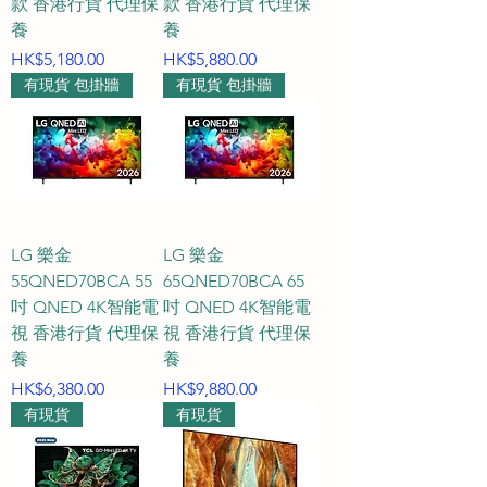
款 香港行貨 代理保
款 香港行貨 代理保
視選購常見問題 FAQ

養
養
價格
價格
HK$5,180.00
HK$5,880.00
#### Q1：什麼是 Mini LED 與 
有現貨 包掛牆
有現貨 包掛牆
Mini LED RGB 電視？它們最合用的
環境有哪些？

A1：Mini LED 技術透過數以萬計的
微型 LED 背光源，帶來超高亮度與
極致精準的分區控光，大幅減少傳
LG 樂金
LG 樂金
55QNED70BCA 55
統電視的畫面光暈；而 Mini LED 
65QNED70BCA 65
吋 QNED 4K智能電
吋 QNED 4K智能電
RGB 則更進一步，結合了三原色獨
視 香港行貨 代理保
視 香港行貨 代理保
立控光技術，使色彩層次更加鮮豔
養
養
飽滿。

價格
價格
HK$6,380.00
HK$9,880.00
有現貨
有現貨
* **合用環境**：這兩款高階技術擁
有極強的抗光表現與超高動態範圍