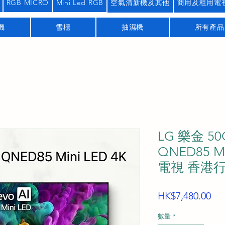
RGB MICRO
Mini Led RGB
空氣清新機及其他
商用及租用電
機
雪櫃
抽濕機
所有產品
LG 樂金 50
QNED85 Mi
電視 香港
價
HK$7,480.00
格
數量
*