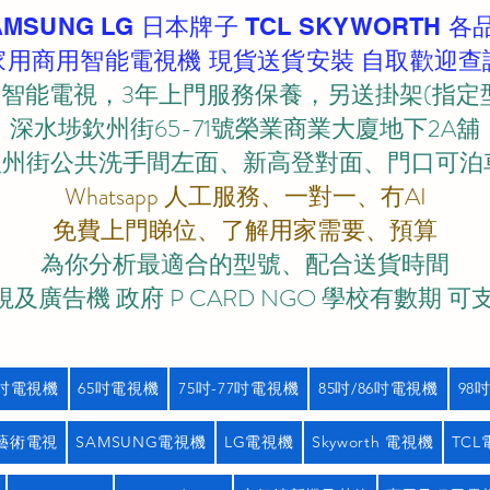
AMSUNG LG 日本牌子 TCL SKYWORTH 各
家用商用智能電視機 現貨送貨安裝 自取歡迎查
智能電視，3年上門服務保養，另送掛架(指定
深水埗欽州街65-71號榮業商業大廈地下2A舖
欽州街公共洗手間左面、新高登對面、門口可泊車)
Whatsapp 人工服務、一對一、冇AI
免費上門睇位、了解用家需要、預算
為你分析最適合的型號、配合送貨時間
及廣告機 政府 P CARD NGO 學校有數期 可
5吋電視機
65吋電視機
75吋-77吋電視機
85吋/86吋電視機
98
藝術電視
SAMSUNG電視機
LG電視機
Skyworth 電視機
TC