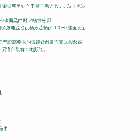
AI 電視完美結合了量子點與 NanoCell 色彩
光技術令畫面黑白對比極致分明。
處理並提供極致流暢的 120Hz 畫面更新
變動更新率讓高要求的電競遊戲畫面毫無撕裂感。
方便追台觀看本地頻道。
D
術
米
 毫米