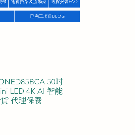
視機
電視掛架及流動架
送貨安裝FAQ
已完工項目BLOG
QNED85BCA 50吋
ni LED 4K AI 智能
行貨 代理保養