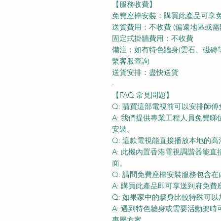
【服務收費】
免費座檯安裝：購買此產品可享
送貨費用：不收費 (偏遠地區或需
固定式掛牆費用：不收費
備注：如有特色牆身(雲石、磁磚等) 
繫客服查詢
送貨安排：盡快送貨
·
【FAQ 常見問題】
Q: 購買這部電視前可以安排師
A: 我們提供專業工程人員免費
安裝。
Q: 這款電視能直接播放本地的
A: 此機內置香港電視調諧器能
面。
Q: 請問免費座檯安裝服務包含在
A: 購買此產品即可享送到府免
Q: 如果家中的牆身比較特殊可
A: 遇到特色牆身或需要活動架時可
專屬方案。