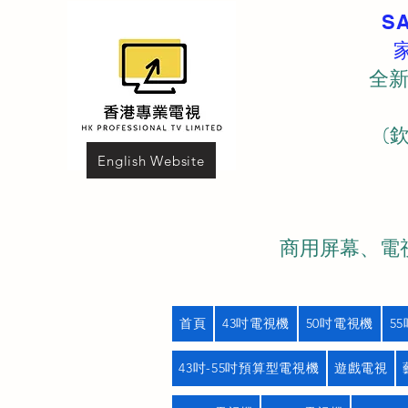
S
全新
(
English Website
商用屏幕、電視
首頁
43吋電視機
50吋電視機
5
43吋-55吋預算型電視機
遊戲電視