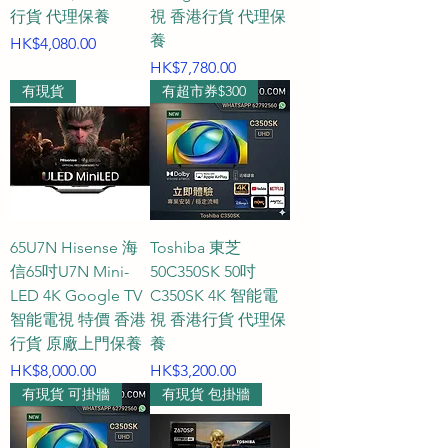
才能達到最佳效果？

行貨 代理保養
視 香港行貨 代理保
A2：合理的觀看距離能確保最舒適
養
價格
HK$4,080.00
的視覺享受並減輕眼睛疲勞。以下
價格
HK$7,780.00
為 4K 智能電視的最佳推薦觀看距
有現貨
有超市券$300
離：

32 吋 – 43 吋電視：最佳觀看距離
約為 1.0 米至 1.3 米。

65U7N Hisense 海
Toshiba 東芝
55 吋 – 65 吋電視：最佳觀看距離
信65吋U7N Mini-
50C350SK 50吋
約為 1.8 米至 2.0 米。

LED 4K Google TV
C350SK 4K 智能電
智能電視 特價 香港
視 香港行貨 代理保
75 吋 – 85 吋電視：最佳觀看距離
行貨 原廠上門保養
養
約為 2.3 米至 2.5 米或以上。

價格
價格
HK$8,000.00
HK$3,200.00
有現貨 可掛牆
有現貨 包掛牆
Q3：市面上常見的電視尺寸，其大
約的實際機身尺寸是多少？
