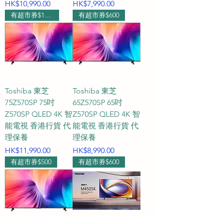
價格
價格
HK$10,990.00
HK$7,990.00
都能享受最人性化、最溫暖的專屬
有超市券$1000
有超市券$600
真人服務。

Q5：為什麼推薦在 HKTVPRO 選購 
Panasonic、Hisense、Toshiba 或 
Xiaomi 電視？

A5：HKTVPRO 致力為香港用家搜
Toshiba 東芝
Toshiba 東芝
羅市面上最高性價比、最多元化的
75Z570SP 75吋
65Z570SP 65吋
電視選擇。我們保證所售產品均為
Z570SP QLED 4K 智
Z570SP QLED 4K 智
能電視 香港行貨 代
全新原廠正貨，享有官方保養。配
能電視 香港行貨 代
理保養
理保養
合我們極具競爭力的價格優惠、流
價格
價格
HK$11,990.00
HK$8,990.00
暢的物流對接，以及全真人一對一
有超市券$500
有超市券$600
的即時售前售後諮詢，讓您足不出
戶即可享受安心無憂的購物體驗。

智能電視推薦 香港電視網購 平價電