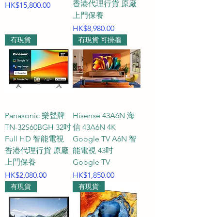
香港代理行貨 原廠
價格
HK$15,800.00
上門保養
價格
HK$8,980.00
有現貨
有現貨 可掛牆
Panasonic 樂聲牌
Hisense 43A6N 海
TN-32S60BGH 32吋
信 43A6N 4K
Full HD 智能電視
Google TV A6N 智
香港代理行貨 原廠
能電視 43吋
上門保養
Google TV
價格
價格
HK$2,080.00
HK$1,850.00
有現貨
有現貨