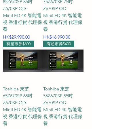
85Z670SP 85吋
75Z670SP 75吋
Z670SP QD-
Z670SP QD-
75 吋電視：機身寬度大約 167 厘
MiniLED 4K 智能電
MiniLED 4K 智能電
米，適合營造大器且具備層次感的
視 香港行貨 代理保
視 香港行貨 代理保
客廳主題牆。

養
養
價格
價格
HK$29,990.00
HK$16,990.00
Q4：在 HKTVPRO 選購電視時遇
有超市券$600
有超市券$400
到規格或安裝問題，可以如何聯
絡？會有 AI 機械人回覆嗎？

A4：在 HKTVPRO，我們深知客人
的時間非常寶貴，拒絕使用死板且
無法真正解決問題的罐頭訊息。我
們特別貼心提供「一對一專人 
Toshiba 東芝
Toshiba 東芝
WhatsApp 人工客戶服務」，承諾
65Z670SP 65吋
55Z670SP 55吋
Z670SP QD-
全程由真實的專業客戶經理即時跟
Z670SP QD-
MiniLED 4K 智能電
MiniLED 4K 智能電
進，絕無任何 AI 機械人介入。不論
視 香港行貨 代理保
視 香港行貨 代理保
是品牌間的規格對比、底座或牆架
養
養
安裝建議，還是物流配送安排，您