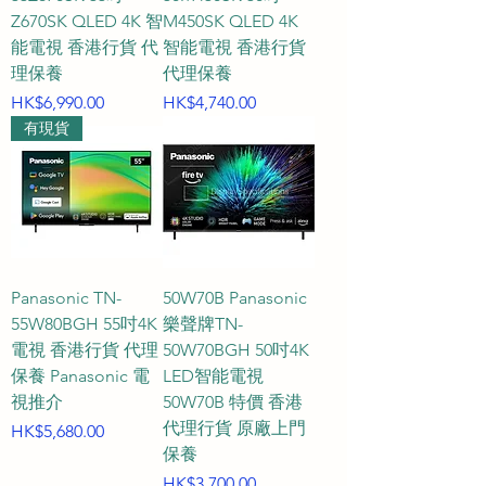
Z670SK QLED 4K 智
M450SK QLED 4K
能電視 香港行貨 代
智能電視 香港行貨
理保養
代理保養
價格
價格
HK$6,990.00
HK$4,740.00
有現貨
Panasonic TN-
50W70B Panasonic
55W80BGH 55吋4K
樂聲牌TN-
電視 香港行貨 代理
50W70BGH 50吋4K
保養 Panasonic 電
LED智能電視
視推介
50W70B 特價 香港
代理行貨 原廠上門
價格
HK$5,680.00
保養
價格
HK$3,700.00