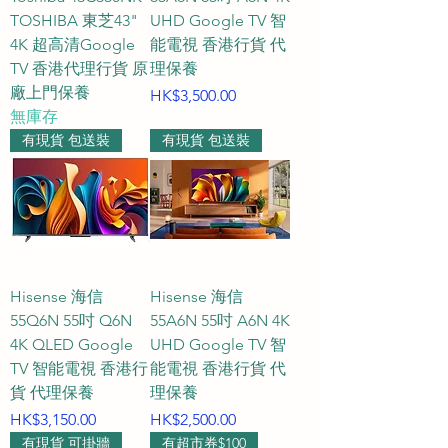
TOSHIBA 東芝43"
UHD Google TV 智
4K 超高清Google
能電視 香港行貨 代
TV 香港代理行貨 原
理保養
廠上門保養
價格
HK$3,500.00
無庫存
有現貨 包送裝
有現貨 包送裝
Hisense 海信
Hisense 海信
55Q6N 55吋 Q6N
55A6N 55吋 A6N 4K
4K QLED Google
UHD Google TV 智
TV 智能電視 香港行
能電視 香港行貨 代
貨 代理保養
理保養
價格
價格
HK$3,150.00
HK$2,500.00
有現貨 可掛牆
有超市券$100