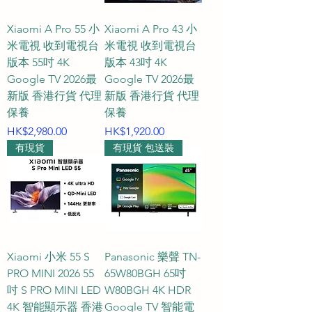
靈活善用有限空間。

Xiaomi A Pro 55 小
Xiaomi A Pro 43 小
標準大客廳（大部份香港標準家
米電視 收到電視台
米電視 收到電視台
庭）：55 吋或 65 吋的 Panasonic 
版本 55吋 4K
版本 43吋 4K
及 Toshiba 是絕佳的黃金選擇。不
Google TV 2026最
Google TV 2026最
論是追求細緻色彩還是日系影像晶
新版 香港行貨 代理
新版 香港行貨 代理
保養
片的經典畫質，都能完美融入客廳
保養
價格
價格
HK$2,980.00
裝潢，打造舒適的影音娛樂中心。

HK$1,920.00
有現貨
有現貨 包送裝
寬敞大廳或家庭劇院：若追求極致
大畫面震撼或高性價比的娛樂享
受，推薦直接入手 75 吋或 85 吋的 
Hisense 或 Xiaomi 超大屏幕電視，
讓客廳秒變專屬電影院。

Xiaomi 小米 55 S
Panasonic 樂聲 TN-
PRO MINI 2026 55
65W80BGH 65吋
Q2：購買這些品牌的智能電視時，
吋 S PRO MINI LED
W80BGH 4K HDR
屏幕尺寸與觀看距離應該如何配合
4K 智能顯示器 香港
Google TV 智能電