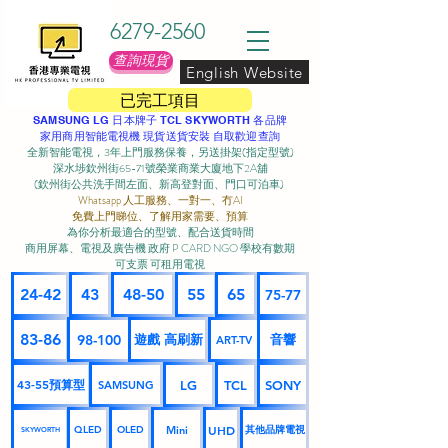
6279-2560
查詢現貨
English Website
已完工項目
SAMSUNG LG 日本牌子 TCL SKYWORTH 各品牌
家用商用智能電視機 現貨送貨安裝 自取歡迎查詢
全新智能電視，3年上門服務保養，另送掛架(指定型號)
深水埗欽州街65-71號榮業商業大廈地下2A舖
(欽州街公共洗手間左面、新高登對面、門口可泊車) ​
Whatsapp 人工服務、一對一、冇AI
免費上門睇位、了解用家需要、預算
為你分析最適合的型號、配合送貨時間
商用屏幕、電視及廣告機 政府 P CARD NGO 學校有數期
可支票 可租用電視
24-42
43
48-50
55
65
75-77
83-86
98-100
遊戲 高刷新
音響
ART-TV
43-55預算型
LG
TCL
SONY
SAMSUNG
UHD
Mini
其他品牌電視
QLED
OLED
SKYWORTH