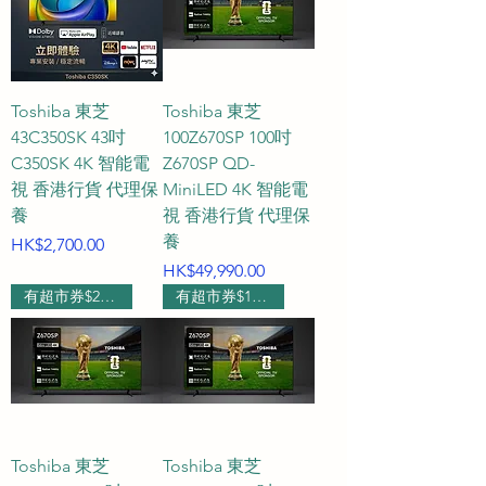
A3：以下提供常見尺寸的大約機身
寬度（不連底座，僅供空間規劃與
測量參考，具體尺寸會因不同型號
Toshiba 東芝
及邊框設計而有輕微差異）：

Toshiba 東芝
43C350SK 43吋
100Z670SP 100吋
C350SK 4K 智能電
Z670SP QD-
43 吋電視：機身寬度大約 96 厘
視 香港行貨 代理保
MiniLED 4K 智能電
米，非常適合放置於臥室或小套
養
視 香港行貨 代理保
房。

養
價格
HK$2,700.00
價格
HK$49,990.00
55 吋電視：機身寬度大約 123 厘
有超市券$2000
有超市券$1000
米，能輕鬆融入大部份標準電視
櫃。

65 吋電視：機身寬度大約 145 厘
米，是打造現代客廳影音焦點的首
選。

Toshiba 東芝
Toshiba 東芝