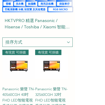
雪櫃
洗衣機
抽濕機
商用及租機
掛架車仔
空氣清新機 冷氣 浴室寶 及其他電器
RGB MICRO
HKTVPRO 精選 Panasonic / 
Hisense / Toshiba / Xiaomi 智能電
視系列：從空間佈局、多元影音體
驗到尺寸配置的全面選購指南與常
見問題 FAQ

有現貨 可掛牆
有現貨 可掛牆
現代家庭對電視的需求越來越多元
化，不論是追求日本工藝的 
Panasonic、極致性價比的 
Hisense、經典畫質的 Toshiba，還
是智能家居核心的 Xiaomi (小米)，
Panasonic 樂聲 TN-
Panasonic 樂聲 TN-
各大品牌均有其獨特優勢。為了讓
40S60CGH 40吋
32S60CGH 32吋
您在眾多熱門品牌中輕鬆挑選最適
FHD LED智能電視
FHD LED智能電視
合家居環境的電視，HKTVPRO 特