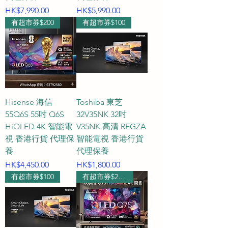
價格
價格
HK$7,990.00
HK$5,990.00
有超市券$200
有超市券$100
Hisense 海信
Toshiba 東芝
55Q6S 55吋 Q6S
32V35NK 32吋
HiQLED 4K 智能電
V35NK 高清 REGZA
視 香港行貨 代理保
智能電視 香港行貨
養
代理保養
價格
價格
HK$4,450.00
HK$1,800.00
有超市券$100
有超市券$2000