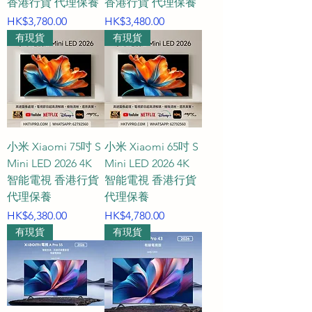
香港行貨 代理保養
香港行貨 代理保養
別為您整理了涵蓋空間佈局、最佳
價格
價格
HK$3,780.00
HK$3,480.00
觀看距離、機身尺寸以及專屬服務
有現貨
有現貨
的 FAQ 全方位選購指南。

Q1：如何根據不同的家居環境與房
間大小，在 Panasonic、
Hisense、Toshiba 及 Xiaomi 中選
擇適合的電視尺寸？

小米 Xiaomi 75吋 S
小米 Xiaomi 65吋 S
A1：不同品牌的定位與尺寸能完美
Mini LED 2026 4K
Mini LED 2026 4K
智能電視 香港行貨
契合各類生活空間，建議根據房間
智能電視 香港行貨
代理保養
代理保養
用途來規劃：

價格
價格
HK$6,380.00
HK$4,780.00
有現貨
有現貨
實用小型空間（如睡房、書房或單
人套房）：非常適合選擇 32 吋至 
43 吋的 Xiaomi 或 Hisense 智能電
視，功能齊全且價格極具優勢，能