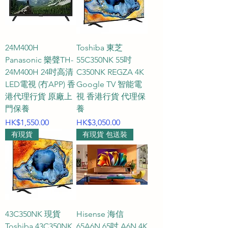
24M400H
Toshiba 東芝
Panasonic 樂聲TH-
55C350NK 55吋
24M400H 24吋高清
C350NK REGZA 4K
LED電視 (冇APP) 香
Google TV 智能電
港代理行貨 原廠上
視 香港行貨 代理保
門保養
養
價格
價格
HK$1,550.00
HK$3,050.00
有現貨
有現貨 包送裝
43C350NK 現貨
Hisense 海信
Toshiba 43C350NK
65A6N 65吋 A6N 4K