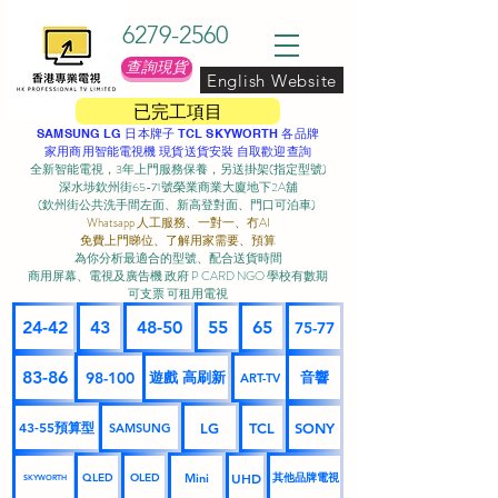
6279-2560
查詢現貨
English Website
已完工項目
SAMSUNG LG 日本牌子 TCL SKYWORTH 各品牌
家用商用智能電視機 現貨送貨安裝 自取歡迎查詢
全新智能電視，3年上門服務保養，另送掛架(指定型號)
深水埗欽州街65-71號榮業商業大廈地下2A舖
(欽州街公共洗手間左面、新高登對面、門口可泊車) ​
Whatsapp 人工服務、一對一、冇AI
免費上門睇位、了解用家需要、預算
為你分析最適合的型號、配合送貨時間
商用屏幕、電視及廣告機 政府 P CARD NGO 學校有數期
可支票 可租用電視
24-42
43
48-50
55
65
75-77
83-86
98-100
遊戲 高刷新
音響
ART-TV
43-55預算型
LG
TCL
SONY
SAMSUNG
UHD
Mini
其他品牌電視
QLED
OLED
SKYWORTH