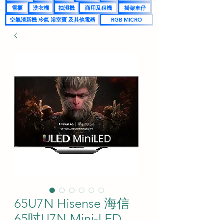
雪櫃
洗衣機
抽濕機
商用及租機
掛架車仔
空氣清新機 冷氣 浴室寶 及其他電器
RGB MICRO
65U7N Hisense 海信
65吋U7N Mini-LED