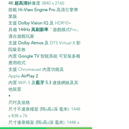
4K 超高清
解像度 3840 x 2160
搭載
Hi-View Engine Pro
高清引擎專
業版
支援
Dolby Vision IQ
及 HDR10+
具備
144Hz 高刷新率
「遊戲模式Pro」
適合遊戲玩家
支援
Dolby Atmos
及 DTS Virtual:X 影
院級音效
內置
Google TV
智能系統 可安裝多種
應用程式
支援 Chromecast 內置功能及
Apple
AirPlay 2
內置 WiFi 5 及
藍牙 5.3
連接網絡及其
他裝置
•
尺吋及規格
尺寸不連座檯架 (闊x高x深 毫米): 1448
x 838 x 76
尺寸連座檯架 (闊x高x深 毫米): 1448 x
899 x 295