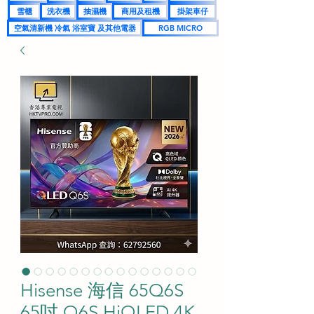
雪櫃
洗衣機
抽濕機
商用及租機
掛架車仔
空氣清新機 冷氣 浴室寶 及其他電器
RGB MICRO
Hisense 海信 65Q6S
65吋 Q6S HiQLED 4K