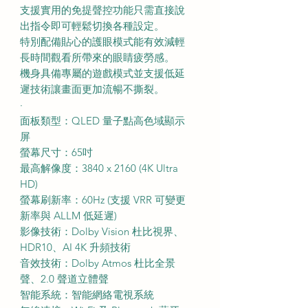
支援實用的免提聲控功能只需直接說
出指令即可輕鬆切換各種設定。
特別配備貼心的護眼模式能有效減輕
長時間觀看所帶來的眼睛疲勞感。
機身具備專屬的遊戲模式並支援低延
遲技術讓畫面更加流暢不撕裂。
·
面板類型：QLED 量子點高色域顯示
屏
螢幕尺寸：65吋
最高解像度：3840 x 2160 (4K Ultra
HD)
螢幕刷新率：60Hz (支援 VRR 可變更
新率與 ALLM 低延遲)
影像技術：Dolby Vision 杜比視界、
HDR10、AI 4K 升頻技術
音效技術：Dolby Atmos 杜比全景
聲、2.0 聲道立體聲
智能系統：智能網絡電視系統