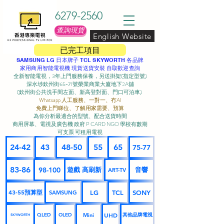
6279-2560
查詢現貨
English Website
已完工項目
SAMSUNG LG 日本牌子 TCL SKYWORTH 各品牌
家用商用智能電視機 現貨送貨安裝 自取歡迎查詢
全新智能電視，3年上門服務保養，另送掛架(指定型號)
深水埗欽州街65-71號榮業商業大廈地下2A舖
(欽州街公共洗手間左面、新高登對面、門口可泊車) ​
Whatsapp 人工服務、一對一、冇AI
免費上門睇位、了解用家需要、預算
為你分析最適合的型號、配合送貨時間
商用屏幕、電視及廣告機 政府 P CARD NGO 學校有數期
可支票 可租用電視
24-42
43
48-50
55
65
75-77
83-86
98-100
遊戲 高刷新
音響
ART-TV
43-55預算型
LG
TCL
SONY
SAMSUNG
UHD
Mini
其他品牌電視
QLED
OLED
SKYWORTH