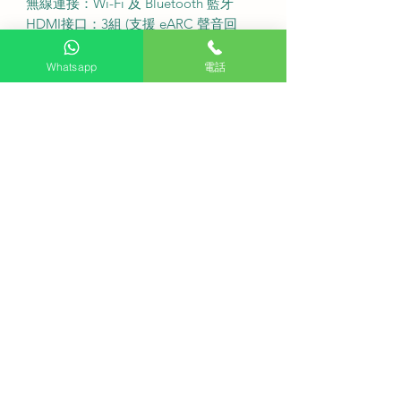
無線連接：Wi-Fi 及 Bluetooth 藍牙
HDMI接口：3組 (支援 eARC 聲音回
傳)
USB接口：2組
Whatsapp
電話
尺吋(連座)：1453 x 897 x 300 mm
尺吋(不連座)：1453 x 838 x 81 mm
·
免費座檯安裝：購買此產品可享免費
座檯安裝服務
送貨費用：不收費 (偏遠地區或需額外
收費)
固定式掛牆費用：$600
備注：如有特色牆身(雲石、磁磚等) 或
需活動掛牆架，請先以 WhatsApp 聯
繫客服查詢
送貨安排：盡快送貨
·
Q: 請問在購買前可以先安排師傅免費
睇位嗎？
A: 我們提供專業的免費睇位服務以便