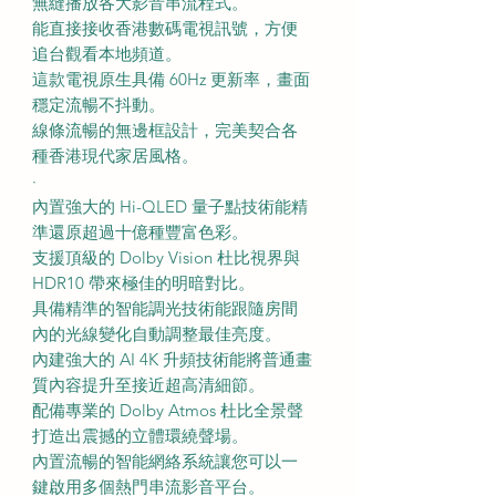
無縫播放各大影音串流程式。
能直接接收香港數碼電視訊號，方便
追台觀看本地頻道。
這款電視原生具備 60Hz 更新率，畫面
穩定流暢不抖動。
線條流暢的無邊框設計，完美契合各
種香港現代家居風格。
·
內置強大的 Hi-QLED 量子點技術能精
準還原超過十億種豐富色彩。
支援頂級的 Dolby Vision 杜比視界與
HDR10 帶來極佳的明暗對比。
具備精準的智能調光技術能跟隨房間
內的光線變化自動調整最佳亮度。
內建強大的 AI 4K 升頻技術能將普通畫
質內容提升至接近超高清細節。
配備專業的 Dolby Atmos 杜比全景聲
打造出震撼的立體環繞聲場。
內置流暢的智能網絡系統讓您可以一
鍵啟用多個熱門串流影音平台。