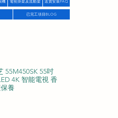
視機
電視掛架及流動架
送貨安裝FAQ
已完工項目BLOG
芝 55M450SK 55吋
QLED 4K 智能電視 香
理保養