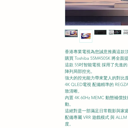
香港專業電視為您誠意推薦這款
購買 Toshiba 55M450SK 
這款 55吋智能電視 採用了先進的 Quan
陣列局部控光。
強大的控光能力帶來驚人的對比
4K QLED電視 配備精準的 REG
致清晰。
內置 4K 60Hz MEMC 動
動。
這絕對是一部滿足日常觀影與家庭
配備專屬 VRR 遊戲模式 與 A
度。