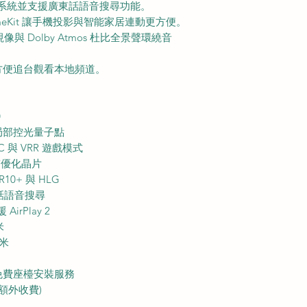
 智能系統並支援廣東話語音搜尋功能。
與 HomeKit 讓手機投影與智能家居連動更方便。
比視像與 Dolby Atmos 杜比全景聲環繞音
方便追台觀看本地頻道。
0
局部控光量子點
C 與 VRR 遊戲模式
畫質優化晶片
R10+ 與 HLG
東話語音搜尋
irPlay 2
米
毫米
免費座檯安裝服務
額外收費)