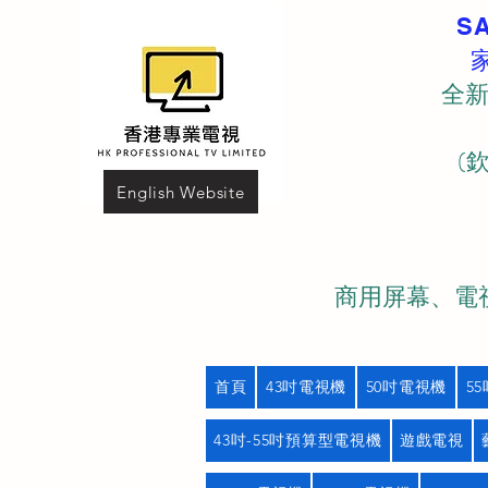
S
全新
(
English Website
商用屏幕、電視
首頁
43吋電視機
50吋電視機
5
43吋-55吋預算型電視機
遊戲電視