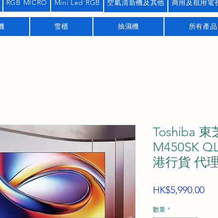
RGB MICRO
Mini Led RGB
空氣清新機及其他
商用及租用電
機
雪櫃
抽濕機
所有產品
Toshiba 東
M450SK 
港行貨 代
價
HK$5,990.00
格
數量
*