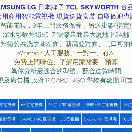
AMSUNG LG 日本牌子 TCL SKYWORTH 各
家用商用智能電視機 現貨送貨安裝 自取歡迎查
智能電視，3年上門服務保養，另送掛架(指定
深水埗欽州街65-71號榮業商業大廈地下2A舖
欽州街公共洗手間左面、新高登對面、門口可泊車)
Whatsapp 人工服務、一對一、冇AI
免費上門睇位、了解用家需要、預算
為你分析最適合的型號、配合送貨時間
及廣告機 政府 P CARD NGO 學校有數期 可
5吋電視機
65吋電視機
75吋-77吋電視機
85吋/86吋電視機
98
藝術電視
SAMSUNG電視機
LG電視機
Skyworth 電視機
TC