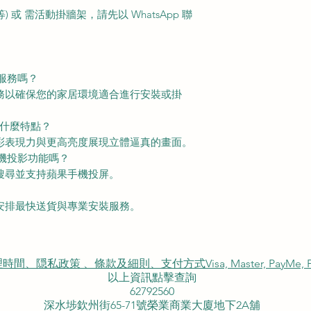
或 需活動掛牆架，請先以 WhatsApp 聯
服務嗎？
服務以確保您的家居環境適合進行安裝或掛
術有什麼特點？
色彩表現力與更高亮度展現立體逼真的畫面。
手機投影功能嗎？
音搜尋並支持蘋果手機投屏。
您安排最快送貨與專業安裝服務。
私政策 、條款及細則、支付方式Visa, Master, PayMe, FP
以上資訊點擊查詢
62792560
深水埗欽州街65-71號榮業商業大廈地下2A舖