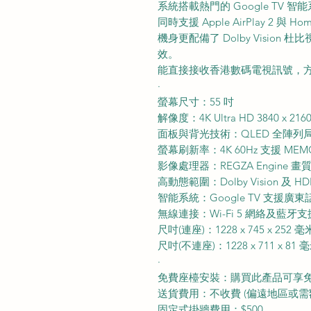
系統搭載熱門的 Google TV
同時支援 Apple AirPlay 2 
機身更配備了 Dolby Vision 杜
效。
能直接接收香港數碼電視訊號，
·
螢幕尺寸：55 吋
解像度：4K Ultra HD 3840 x 216
面板與背光技術：QLED 全陣列
螢幕刷新率：4K 60Hz 支援 MEM
影像處理器：REGZA Engine 
高動態範圍：Dolby Vision 及 HD
智能系統：Google TV 支援廣
無線連接：Wi-Fi 5 網絡及藍牙支援 A
尺吋(連座)：1228 x 745 x 252 毫
尺吋(不連座)：1228 x 711 x 81 
·
免費座檯安裝：購買此產品可享
送貨費用：不收費 (偏遠地區或需
固定式掛牆費用：$500