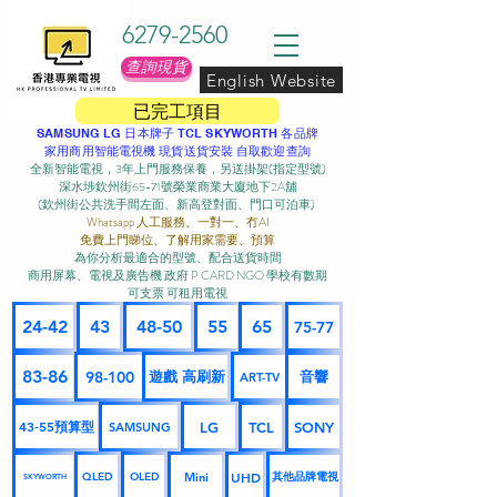
6279-2560
查詢現貨
English Website
已完工項目
SAMSUNG LG 日本牌子 TCL SKYWORTH 各品牌
家用商用智能電視機 現貨送貨安裝 自取歡迎查詢
全新智能電視，3年上門服務保養，另送掛架(指定型號)
深水埗欽州街65-71號榮業商業大廈地下2A舖
(欽州街公共洗手間左面、新高登對面、門口可泊車) ​
Whatsapp 人工服務、一對一、冇AI
免費上門睇位、了解用家需要、預算
為你分析最適合的型號、配合送貨時間
商用屏幕、電視及廣告機 政府 P CARD NGO 學校有數期
可支票 可租用電視
24-42
43
48-50
55
65
75-77
83-86
98-100
遊戲 高刷新
音響
ART-TV
43-55預算型
LG
TCL
SONY
SAMSUNG
UHD
Mini
其他品牌電視
QLED
OLED
SKYWORTH