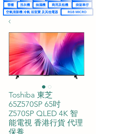
雪櫃
洗衣機
抽濕機
商用及租機
掛架車仔
空氣清新機 冷氣 浴室寶 及其他電器
RGB MICRO
Toshiba 東芝
65Z570SP 65吋
Z570SP QLED 4K 智
能電視 香港行貨 代理
保養