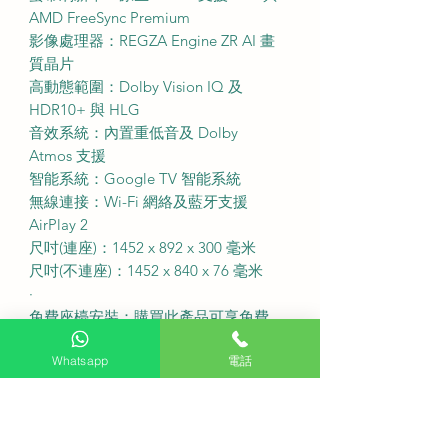
AMD FreeSync Premium
影像處理器：REGZA Engine ZR AI 畫
質晶片
高動態範圍：Dolby Vision IQ 及
HDR10+ 與 HLG
音效系統：內置重低音及 Dolby
Atmos 支援
智能系統：Google TV 智能系統
無線連接：Wi-Fi 網絡及藍牙支援
AirPlay 2
尺吋(連座)：1452 x 892 x 300 毫米
尺吋(不連座)：1452 x 840 x 76 毫米
·
免費座檯安裝：購買此產品可享免費
座檯安裝服務
送貨費用：不收費 (偏遠地區或需額外
Whatsapp
電話
收費)
固定式掛牆費用：不收費
備注：如有特色牆身(雲石、磁磚等) 或