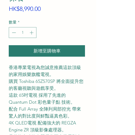
價
HK$8,990.00
格
數量
*
新增至購物車
香港專業電視為您誠意推薦這款頂級
的家用娛樂旗艦電視。
購買 Toshiba 65Z570SP 將全面提升您
的客廳視聽與遊戲享受。
這款 65吋電視 採用了先進的
Quantum Dot 彩色量子點 技術。
配合 Full Array 全陣列局部控光 帶來
驚人的對比度與鮮豔逼真色彩。
4K QLED電視 配備強大的 REGZA
Engine ZR 頂級影像處理器。