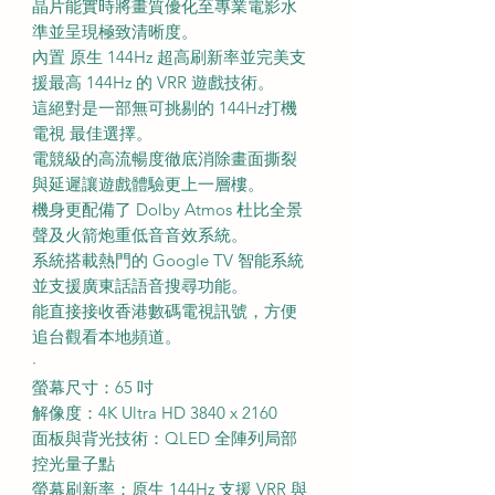
晶片能實時將畫質優化至專業電影水
準並呈現極致清晰度。
內置 原生 144Hz 超高刷新率並完美支
援最高 144Hz 的 VRR 遊戲技術。
這絕對是一部無可挑剔的 144Hz打機
電視 最佳選擇。
電競級的高流暢度徹底消除畫面撕裂
與延遲讓遊戲體驗更上一層樓。
機身更配備了 Dolby Atmos 杜比全景
聲及火箭炮重低音音效系統。
系統搭載熱門的 Google TV 智能系統
並支援廣東話語音搜尋功能。
能直接接收香港數碼電視訊號，方便
追台觀看本地頻道。
·
螢幕尺寸：65 吋
解像度：4K Ultra HD 3840 x 2160
面板與背光技術：QLED 全陣列局部
控光量子點
螢幕刷新率：原生 144Hz 支援 VRR 與