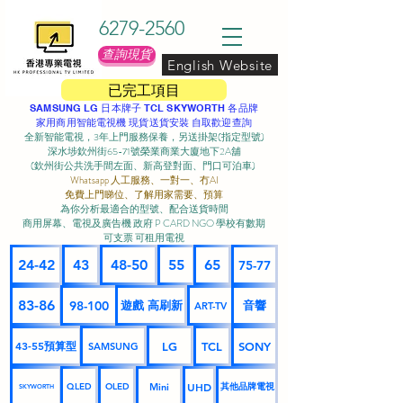
6279-2560
查詢現貨
English Website
已完工項目
SAMSUNG LG 日本牌子 TCL SKYWORTH 各品牌
家用商用智能電視機 現貨送貨安裝 自取歡迎查詢
全新智能電視，3年上門服務保養，另送掛架(指定型號)
深水埗欽州街65-71號榮業商業大廈地下2A舖
(欽州街公共洗手間左面、新高登對面、門口可泊車) ​
Whatsapp 人工服務、一對一、冇AI
免費上門睇位、了解用家需要、預算
為你分析最適合的型號、配合送貨時間
商用屏幕、電視及廣告機 政府 P CARD NGO 學校有數期
可支票 可租用電視
24-42
43
48-50
55
65
75-77
83-86
98-100
遊戲 高刷新
音響
ART-TV
43-55預算型
LG
TCL
SONY
SAMSUNG
UHD
Mini
其他品牌電視
QLED
OLED
SKYWORTH