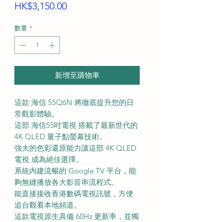
價
HK$3,150.00
格
數量
*
新增至購物車
這款 海信 55Q6N 將徹底提升您的日
常觀影體驗。
這部 海信55吋電視 搭載了最新世代的
4K QLED 量子點螢幕技術。
強大的色彩還原能力讓這部 4K QLED
電視 成為絕佳選擇。
系統內建流暢的 Google TV 平台，能
夠無縫播放各大影音串流程式。
能直接接收香港數碼電視訊號，方便
追台觀看本地頻道。
這款電視原生具備 60Hz 更新率，並獨