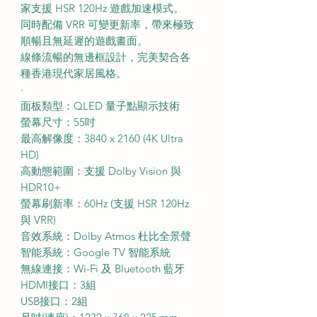
家支援 HSR 120Hz 遊戲加速模式。
同時配備 VRR 可變更新率，帶來極致
順暢且無延遲的遊戲畫面。
線條流暢的無邊框設計，完美契合各
種香港現代家居風格。
·
面板類型：QLED 量子點顯示技術
螢幕尺寸：55吋
最高解像度：3840 x 2160 (4K Ultra
HD)
高動態範圍：支援 Dolby Vision 與
HDR10+
螢幕刷新率：60Hz (支援 HSR 120Hz
與 VRR)
音效系統：Dolby Atmos 杜比全景聲
智能系統：Google TV 智能系統
無線連接：Wi-Fi 及 Bluetooth 藍牙
HDMI接口：3組
USB接口：2組