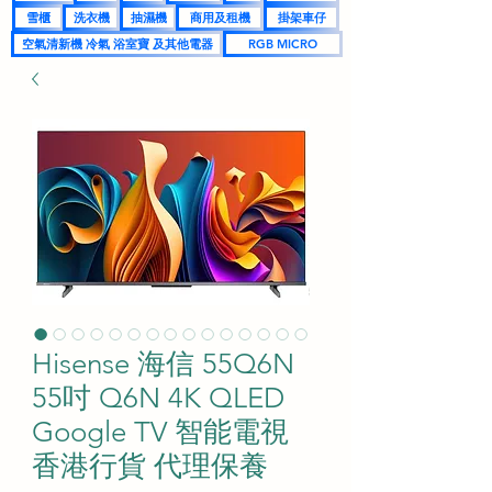
雪櫃
洗衣機
抽濕機
商用及租機
掛架車仔
空氣清新機 冷氣 浴室寶 及其他電器
RGB MICRO
Hisense 海信 55Q6N
55吋 Q6N 4K QLED
Google TV 智能電視
香港行貨 代理保養