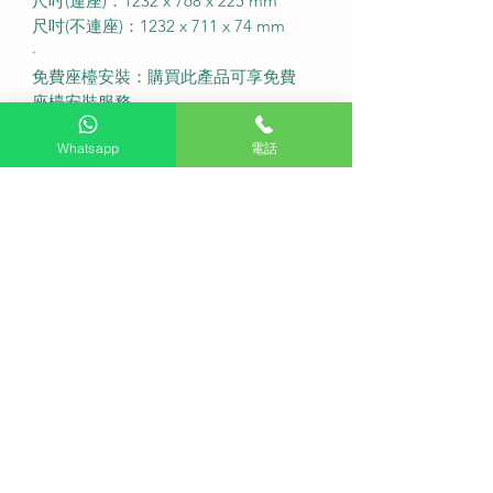
尺吋(連座)：1232 x 768 x 225 mm
尺吋(不連座)：1232 x 711 x 74 mm
·
免費座檯安裝：購買此產品可享免費
座檯安裝服務
送貨費用：不收費 (偏遠地區或需額外
Whatsapp
電話
收費)
固定式掛牆費用：$500
備注：如有特色牆身(雲石、磁磚等) 或
需活動掛牆架，請先以 WhatsApp 聯
繫客服查詢
送貨安排：盡快送貨
·
Q: 請問在購買前可以先安排師傅免費
睇位嗎？
A: 我們提供專業的免費睇位服務以便
為您確認家居環境是否適合安裝。
Q: 這部電視機有包含免費的官方保養
服務嗎？
A: 購買此款產品均會隨機附帶全面的