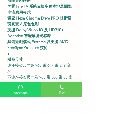
流暢遊戲體驗
內置 Fire TV 系統支援多種本地及國際
串流應用程式
獨家 Hexa Chroma Drive PRO 技術呈
現真實 6 原色色彩
支援 Dolby Vision IQ 及 HDR10+
Adaptive 智能環境光感應
具備遊戲模式 Extreme 及支援 AMD
FreeSync Premium 技術
●
機身尺寸
連座檯架尺寸為 965 乘 617 乘 219 毫
米
不連座檯架尺寸為 965 乘 566 乘 83 毫
米
●
Whatsapp
電話
產品規格及頻道接收
屏幕解像度為 3840 乘 2160 的 4K 超
高清畫質
配備 HDMI 2.1 接口支援 VRR 及