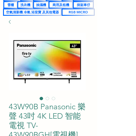
雪櫃
洗衣機
抽濕機
商用及租機
掛架車仔
空氣清新機 冷氣 浴室寶 及其他電器
RGB MICRO
43W90B Panasonic 樂
聲 43吋 4K LED 智能
電視 TV-
43W90BGH[電視機]