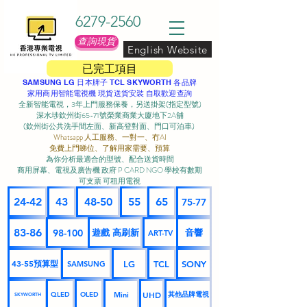
6279-2560
查詢現貨
English Website
已完工項目
SAMSUNG LG 日本牌子 TCL SKYWORTH 各品牌
家用商用智能電視機 現貨送貨安裝 自取歡迎查詢
全新智能電視，3年上門服務保養，另送掛架(指定型號)
深水埗欽州街65-71號榮業商業大廈地下2A舖
(欽州街公共洗手間左面、新高登對面、門口可泊車) ​
Whatsapp 人工服務、一對一、冇AI
免費上門睇位、了解用家需要、預算
為你分析最適合的型號、配合送貨時間
商用屏幕、電視及廣告機 政府 P CARD NGO 學校有數期
可支票 可租用電視
24-42
43
48-50
55
65
75-77
83-86
98-100
遊戲 高刷新
音響
ART-TV
43-55預算型
LG
TCL
SONY
SAMSUNG
UHD
Mini
其他品牌電視
QLED
OLED
SKYWORTH