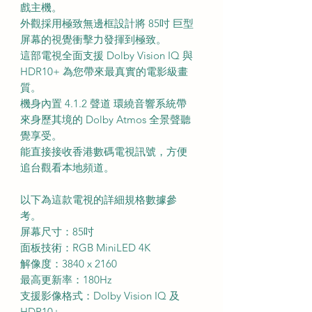
戲主機。
外觀採用極致無邊框設計將 85吋 巨型
屏幕的視覺衝擊力發揮到極致。
這部電視全面支援 Dolby Vision IQ 與
HDR10+ 為您帶來最真實的電影級畫
質。
機身內置 4.1.2 聲道 環繞音響系統帶
來身歷其境的 Dolby Atmos 全景聲聽
覺享受。
能直接接收香港數碼電視訊號，方便
追台觀看本地頻道。
以下為這款電視的詳細規格數據參
考。
屏幕尺寸：85吋
面板技術：RGB MiniLED 4K
解像度：3840 x 2160
最高更新率：180Hz
支援影像格式：Dolby Vision IQ 及
HDR10+