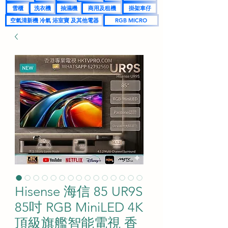
雪櫃
洗衣機
抽濕機
商用及租機
掛架車仔
空氣清新機 冷氣 浴室寶 及其他電器
RGB MICRO
Hisense 海信 85 UR9S
85吋 RGB MiniLED 4K
頂級旗艦智能電視 香