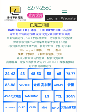
6279-2560
查詢現貨
English Website
已完工項目
SAMSUNG LG 日本牌子 TCL SKYWORTH 各品牌
家用商用智能電視機 現貨送貨安裝 自取歡迎查詢
全新智能電視，3年上門服務保養，另送掛架(指定型號)
深水埗欽州街65-71號榮業商業大廈地下2A舖
(欽州街公共洗手間左面、新高登對面、門口可泊車) ​
Whatsapp 人工服務、一對一、冇AI
免費上門睇位、了解用家需要、預算
為你分析最適合的型號、配合送貨時間
商用屏幕、電視及廣告機 政府 P CARD NGO 學校有數期
可支票 可租用電視
24-42
43
48-50
55
65
75-77
83-86
98-100
遊戲 高刷新
音響
ART-TV
43-55預算型
LG
TCL
SONY
SAMSUNG
UHD
Mini
其他品牌電視
QLED
OLED
SKYWORTH