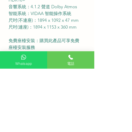
音響系統：4.1.2 聲道 Dolby Atmos
智能系統：VIDAA 智能操作系統
尺吋(不連座)：1894 x 1092 x 47 mm
尺吋(連座)：1894 x 1153 x 360 mm
免費座檯安裝：購買此產品可享免費
座檯安裝服務
送貨費用：不收費 (偏遠地區或需額外
收費)
Whatsapp
電話
固定式掛牆費用：不收費
備注：如有特色牆身(雲石、磁磚等) 或
需活動掛牆架，請先以 WhatsApp 聯
繫客服查詢
送貨安排：盡快送貨
Q: 購買這款巨型電視有提供免費睇位
服務嗎？
A: 我們提供專業的免費睇位服務以確
保您的客廳空間與牆身完全適合安