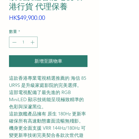
港行貨 代理保養
價
HK$49,900.00
格
數量
*
新增至購物車
這款香港專業電視精選推薦的 海信 85
UR9S 是升級家庭影院的完美選擇。
這部電視配備了最先進的 RGB
MiniLED 顯示技術能呈現極致精準的
色彩與深邃黑位。
這款旗艦產品擁有 原生 180Hz 更新率
確保所有高速動態畫面流暢無殘影。
機身更全面支援 VRR 144Hz/180Hz 可
變更新率技術完美契合各款次世代遊