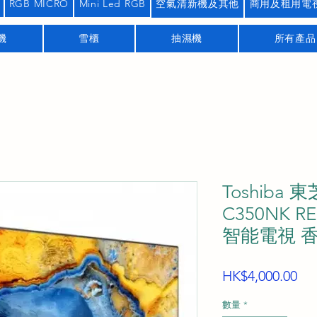
RGB MICRO
Mini Led RGB
空氣清新機及其他
商用及租用電
機
雪櫃
抽濕機
所有產品
Toshiba 東
C350NK RE
智能電視 
價
HK$4,000.00
格
數量
*