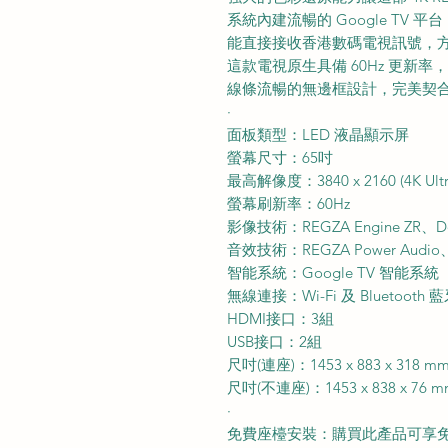
系統內建流暢的 Google TV
能直接接收香港數碼電視訊號，
這款電視原生具備 60Hz 更新
線條流暢的無邊框設計，完美契
·
面板類型：LED 液晶顯示屏
螢幕尺寸：65吋
最高解像度：3840 x 2160 (4K Ultr
螢幕刷新率：60Hz
影像技術：REGZA Engine ZR、Do
音效技術：REGZA Power Audio
智能系統：Google TV 智能系統
無線連接：Wi-Fi 及 Bluetooth 
HDMI接口：3組
USB接口：2組
尺吋(連座)：1453 x 883 x 318 m
尺吋(不連座)：1453 x 838 x 76 
·
免費座檯安裝：購買此產品可享