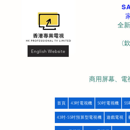
S
全新
(
English Website
商用屏幕、電視
首頁
43吋電視機
50吋電視機
5
43吋-55吋預算型電視機
遊戲電視