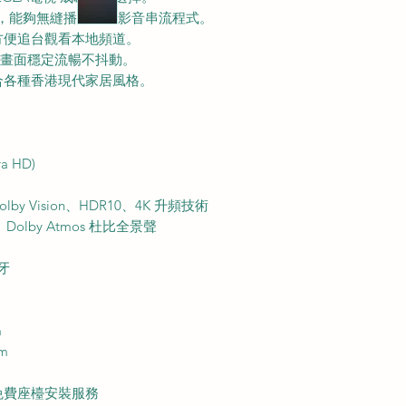
 平台，能夠無縫播放各大影音串流程式。
方便追台觀看本地頻道。
率，畫面穩定流暢不抖動。
合各種香港現代家居風格。
a HD)
lby Vision、HDR10、4K 升頻技術
、Dolby Atmos 杜比全景聲
藍牙
m
mm
免費座檯安裝服務