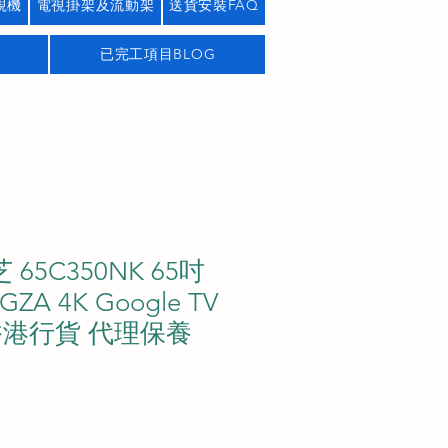
視機
電視掛架及流動架
送貨安裝FAQ
已完工項目BLOG
芝 65C350NK 65吋
GZA 4K Google TV
香港行貨 代理保養