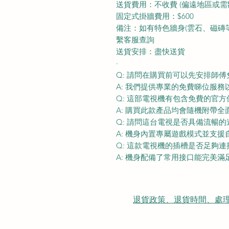
送貨費用：不收費 (偏遠地區或需
固定式掛牆費用：$600
備注：如有特色牆身(雲石、磁磚等) 
繫客服查詢
送貨安排：盡快送貨
·
Q: 請問在購買前可以先安排師
A: 我們提供專業的免費睇位服
Q: 這部電視機有包含免費的官
A: 購買此款產品均會隨機附帶
Q: 請問這台電視是否具備流暢
A: 機身內置專屬遊戲模式並支
Q: 這款電視機的插槽是否足夠
A: 機身配備了常用接口能完美
退貨政策、退貨時間、處理時間、隠