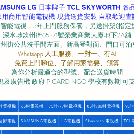
AMSUNG LG 日本牌子 TCL SKYWORTH 各
家用商用智能電視機 現貨送貨安裝 自取歡迎查
智能電視，3年上門服務保養，另送掛架(指定
深水埗欽州街65-71號榮業商業大廈地下2A舖
欽州街公共洗手間左面、新高登對面、門口可泊車)
Whatsapp 人工服務、一對一、冇AI
免費上門睇位、了解用家需要、預算
為你分析最適合的型號、配合送貨時間
及廣告機 政府 P CARD NGO 學校有數期 可
5吋電視機
65吋電視機
75吋-77吋電視機
85吋/86吋電視機
98
藝術電視
SAMSUNG電視機
LG電視機
Skyworth 電視機
TC