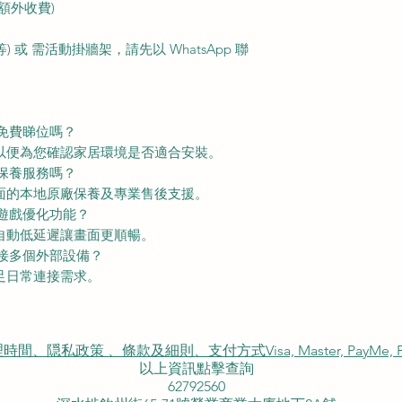
額外收費)
或 需活動掛牆架，請先以 WhatsApp 聯
傅免費睇位嗎？
務以便為您確認家居環境是否適合安裝。
方保養服務嗎？
全面的本地原廠保養及專業售後支援。
的遊戲優化功能？
援自動低延遲讓畫面更順暢。
連接多個外部設備？
滿足日常連接需求。
私政策 、條款及細則、支付方式Visa, Master, PayMe, FP
以上資訊點擊查詢
62792560