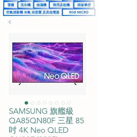
雪櫃
洗衣機
抽濕機
商用及租機
掛架車仔
空氣清新機 冷氣 浴室寶 及其他電器
RGB MICRO
SAMSUNG 旗艦級
QA85QN80F 三星 85
吋 4K Neo QLED