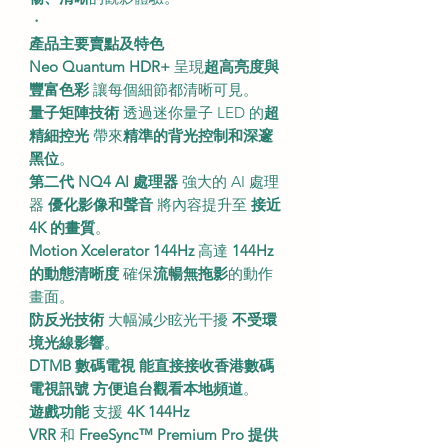
・
產品主要賣點及特色
Neo Quantum HDR+
呈現
超高亮度與
豐富色彩
讓每個細節都清晰可見。
量子矩陣技術
透過迷你量子 LED 的
超
精細控光
帶來
精準的背光控制和深邃
黑位
。
第二代 NQ4 AI 處理器
強大的 AI 處理
器
優化影像和聲音
將內容提升至
接近
4K 的畫質
。
Motion Xcelerator 144Hz
高達
144Hz
的動態清晰度
確保
流暢無拖影
的動作
畫面。
防反光技術
大幅減少眩光干擾
不受環
境光線影響
。
DTMB 數碼電視
能直接接收香港數碼
電視訊號
方便追台觀看本地頻道
。
遊戲功能
支援
4K 144Hz
VRR
和
FreeSync™ Premium Pro
提供