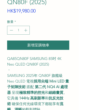
QN80F (2025)
價
HK$19,980.00
格
數量
*
新增至購物車
QA85QN80F SAMSUNG 85吋 4K
Neo QLED QN80F (2025)
・
SAMSUNG 2025年 QN80F 旗艦級
Neo QLED 電視
採用尖端 Mini LED 量
子矩陣技術
搭配
第二代 NQ4 AI 處理
器
呈現
極致精準的控光
和
細緻畫質
。
它具備
144Hz 高刷新率
和
抗反光技
術
確保任何光線環境下都能享有
流
暢、清晰
的觀影體驗。