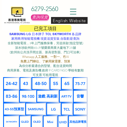
6279-2560
查詢現貨
English Website
已完工項目
SAMSUNG LG 日本牌子 TCL SKYWORTH 各品牌
家用商用智能電視機 現貨送貨安裝 自取歡迎查詢
全新智能電視，3年上門服務保養，另送掛架(指定型號)
深水埗欽州街65-71號榮業商業大廈地下2A舖
(欽州街公共洗手間左面、新高登對面、門口可泊車) ​
Whatsapp 人工服務、一對一、冇AI
免費上門睇位、了解用家需要、預算
為你分析最適合的型號、配合送貨時間
商用屏幕、電視及廣告機 政府 P CARD NGO 學校有數期
可支票 可租用電視
24-42
43
48-50
55
65
75-77
83-86
98-100
遊戲 高刷新
音響
ART-TV
43-55預算型
LG
TCL
SONY
SAMSUNG
UHD
Mini
其他品牌電視
QLED
OLED
SKYWORTH