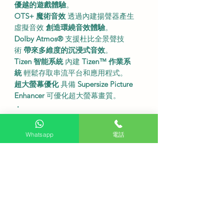
優越的遊戲體驗
。
OTS+ 魔術音效
透過內建揚聲器產生
虛擬音效
創造環繞音效體驗
。
Dolby Atmos®
支援杜比全景聲技
術
帶來多維度的沉浸式音效
。
Tizen 智能系統
內建
Tizen™ 作業系
統
輕鬆存取串流平台和應用程式。
超大螢幕優化
具備
Supersize Picture
Enhancer
可優化超大螢幕畫質。
・
尺吋及規格
型號
QA85QN80F。
Whatsapp
電話
螢幕尺寸
85 吋。
解像度
4K (3840 x 2160)。
刷新率
100Hz (最高144Hz)。
背光技術
Mini LED。
不連底座尺寸
1892.8 x 1082.8 x 48.2
mm (闊x高x深)。
連底座尺寸
1892.8 x 1186.4 x 392.1
mm (闊x高x深)。