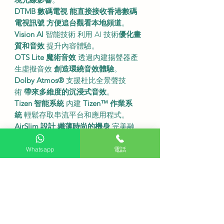
DTMB 數碼電視
能直接接收香港數碼
電視訊號
方便追台觀看本地頻道
。
Vision AI
智能技術 利用 AI 技術
優化畫
質和音效
提升內容體驗。
OTS Lite 魔術音效
透過內建揚聲器產
生虛擬音效
創造環繞音效體驗
。
Dolby Atmos®
支援杜比全景聲技
術
帶來多維度的沉浸式音效
。
Tizen 智能系統
內建
Tizen™ 作業系
統
輕鬆存取串流平台和應用程式。
AirSlim 設計
纖薄時尚的機身
完美融
入家居環境。
・
Whatsapp
電話
尺吋及規格
型號
65QN70F。
螢幕尺寸
65 吋。
解像度
4K (3840 x 2160)。
刷新率
120Hz (最高144Hz)。
背光技術
Mini LED。