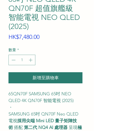
QN70F 超值旗艦級
智能電視 NEO QLED
(2025)
價
HK$7,480.00
格
數量
*
新增至購物車
65QN70F SAMSUNG 65吋 NEO
QLED 4K QN70F 智能電視 (2025)
・
SAMSUNG 65吋 QN70F Neo QLED
電視
採用尖端 Mini LED 量子矩陣技
術
搭配
第二代 NQ4 AI 處理器
呈現
極