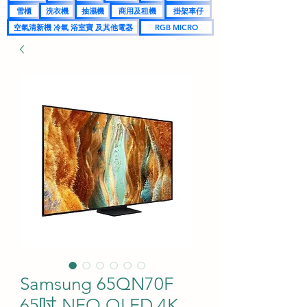
雪櫃
洗衣機
抽濕機
商用及租機
掛架車仔
空氣清新機 冷氣 浴室寶 及其他電器
RGB MICRO
Samsung 65QN70F
65吋 NEO QLED 4K