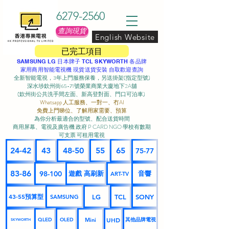
6279-2560
查詢現貨
English Website
已完工項目
SAMSUNG LG 日本牌子 TCL SKYWORTH 各品牌
家用商用智能電視機 現貨送貨安裝 自取歡迎查詢
全新智能電視，3年上門服務保養，另送掛架(指定型號)
深水埗欽州街65-71號榮業商業大廈地下2A舖
(欽州街公共洗手間左面、新高登對面、門口可泊車) ​
Whatsapp 人工服務、一對一、冇AI
免費上門睇位、了解用家需要、預算
為你分析最適合的型號、配合送貨時間
商用屏幕、電視及廣告機 政府 P CARD NGO 學校有數期
可支票 可租用電視
24-42
43
48-50
55
65
75-77
83-86
98-100
遊戲 高刷新
音響
ART-TV
43-55預算型
LG
TCL
SONY
SAMSUNG
UHD
Mini
其他品牌電視
QLED
OLED
SKYWORTH