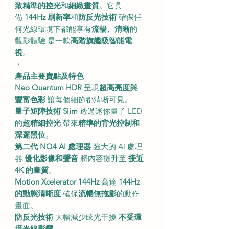
致精準的控光
和
細緻畫質
。它具
備
144Hz 刷新率
和
防反光技術
確保任
何光線環境下都能享有
流暢、清晰
的
觀影體驗 是一款
高階旗艦級智能電
視
。
・
產品主要賣點及特色
Neo Quantum HDR
呈現
超高亮度與
豐富色彩
讓每個細節都清晰可見。
量子矩陣技術 Slim
透過迷你量子 LED
的
超精細控光
帶來
精準的背光控制和
深邃黑位
。
第二代 NQ4 AI 處理器
強大的 AI 處理
器
優化影像和聲音
將內容提升至
接近
4K 的畫質
。
Motion Xcelerator 144Hz
高達
144Hz
的動態清晰度
確保
流暢無拖影
的動作
畫面。
防反光技術
大幅減少眩光干擾
不受環
境光線影響
。