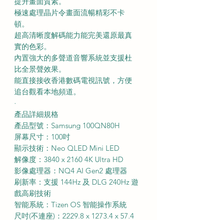
提升畫面質素。
極速處理晶片令畫面流暢精彩不卡
頓。
超高清晰度解碼能力能完美還原最真
實的色彩。
內置強大的多聲道音響系統並支援杜
比全景聲效果。
能直接接收香港數碼電視訊號，方便
追台觀看本地頻道。
·
產品詳細規格
產品型號：Samsung 100QN80H
屏幕尺寸：100吋
顯示技術：Neo QLED Mini LED
解像度：3840 x 2160 4K Ultra HD
影像處理器：NQ4 AI Gen2 處理器
刷新率：支援 144Hz 及 DLG 240Hz 遊
戲高刷技術
智能系統：Tizen OS 智能操作系統
尺吋(不連座)：2229.8 x 1273.4 x 57.4