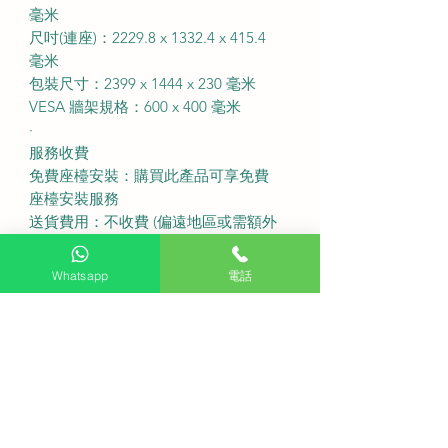
毫米
尺吋(連座)：2229.8 x 1332.4 x 415.4
毫米
包裝尺寸：2399 x 1444 x 230 毫米
VESA 牆架規格：600 x 400 毫米
·
服務收費
免費座檯安裝：購買此產品可享免費
座檯安裝服務
送貨費用：不收費 (偏遠地區或需額外
收費)
固定式掛牆費用：不收費
Whatsapp
電話
備注：如有特色牆身(雲石、磁磚等) 或
需活動掛牆架，請先以 WhatsApp 聯
繫客服查詢
送貨安排：盡快送貨
·
FAQ 常見問題
Q: 購買這部 100 吋大電視前可以安排