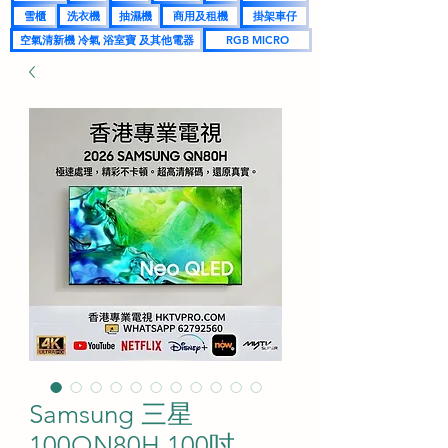
雪櫃
洗衣機
抽濕機
商用及租機
掛架車仔
空氣清新機 冷氣 浴室寶 及其他電器
RGB MICRO
Samsung 三星
100QN80H 100吋