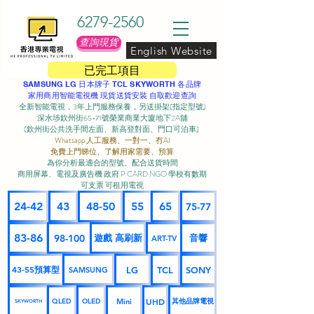
6279-2560
查詢現貨
English Website
已完工項目
SAMSUNG LG 日本牌子 TCL SKYWORTH 各品牌
家用商用智能電視機 現貨送貨安裝 自取歡迎查詢
全新智能電視，3年上門服務保養，另送掛架(指定型號)
深水埗欽州街65-71號榮業商業大廈地下2A舖
(欽州街公共洗手間左面、新高登對面、門口可泊車) ​
Whatsapp 人工服務、一對一、冇AI
免費上門睇位、了解用家需要、預算
為你分析最適合的型號、配合送貨時間
商用屏幕、電視及廣告機 政府 P CARD NGO 學校有數期
可支票 可租用電視
24-42
43
48-50
55
65
75-77
83-86
98-100
遊戲 高刷新
音響
ART-TV
43-55預算型
LG
TCL
SONY
SAMSUNG
UHD
Mini
其他品牌電視
QLED
OLED
SKYWORTH