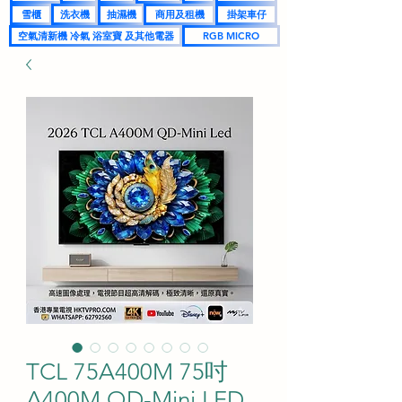
雪櫃
洗衣機
抽濕機
商用及租機
掛架車仔
空氣清新機 冷氣 浴室寶 及其他電器
RGB MICRO
TCL 75A400M 75吋
A400M QD-Mini LED