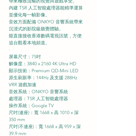
帶來極致流暢的視覺與遊戲享受。
內建 TSR 人工智能處理器能精準運算
並優化每一幀影像。
音效方面配備 ONKYO 音響系統帶來
沉浸式的影院級聽覺體驗。
能直接接收香港數碼電視訊號，方便
追台觀看本地頻道。
·
屏幕尺寸：75吋
解像度：3840 x 2160 4K Ultra HD
顯示技術：Premium QD-Mini LED
原生刷新率：144Hz 及支援 288Hz
VRR 遊戲加速
音效系統：ONKYO 音響系統
處理器：TSR 人工智能處理器
操作系統：Google TV
尺吋(連座)：寬 1668 x 高 1010 x 深
350 mm
尺吋(不連座)：寬 1668 x 高 959 x 深
39.9 mm