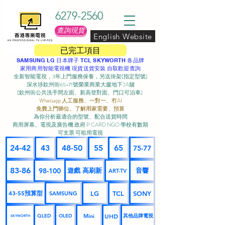
6279-2560
查詢現貨
English Website
已完工項目
SAMSUNG LG 日本牌子 TCL SKYWORTH 各品牌
家用商用智能電視機 現貨送貨安裝 自取歡迎查詢
全新智能電視，3年上門服務保養，另送掛架(指定型號)
深水埗欽州街65-71號榮業商業大廈地下2A舖
(欽州街公共洗手間左面、新高登對面、門口可泊車) ​
Whatsapp 人工服務、一對一、冇AI
免費上門睇位、了解用家需要、預算
為你分析最適合的型號、配合送貨時間
商用屏幕、電視及廣告機 政府 P CARD NGO 學校有數期
可支票 可租用電視
24-42
43
48-50
55
65
75-77
83-86
98-100
遊戲 高刷新
音響
ART-TV
43-55預算型
LG
TCL
SONY
SAMSUNG
UHD
Mini
其他品牌電視
QLED
OLED
SKYWORTH