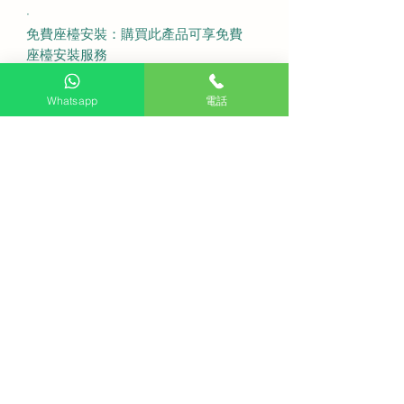
·
免費座檯安裝：購買此產品可享免費
座檯安裝服務
送貨費用：不收費 (偏遠地區或需額外
收費)
Whatsapp
電話
固定式掛牆費用：不收費
備注：如有特色牆身(雲石、磁磚等) 或
需活動掛牆架，請先以 WhatsApp 聯
繫客服查詢
送貨安排：盡快送貨
·
Q: 請問購買這款電視有提供免費睇位
服務嗎？
A: 有的，我們提供專業的免費睇位服
務以確保安裝位置絕對適合。
Q: 這款電視適合用來連接次世代遊戲
主機嗎？
A: 絕對適合，它支援高達 288Hz VRR
更新率能提供極致流暢的遊戲體驗。