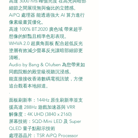
高達 3000 nits 峰值亮度 在高光與暗部
細節之間展現無與倫比的立體感。
AiPQ 處理器 能透過強大 AI 算力進行
像素級畫質優化。
高達 100% BT.2020 廣色域 帶來超乎
想像的鮮豔且精準色彩表現。
WHVA 2.0 超廣角面板 配合超低反光
塗層有效減少螢幕反光讓暗部細節更
清晰。
Audio by Bang & Olufsen 為您帶來如
同戲院般的殿堂級視聽沉浸感。
能直接接收香港數碼電視訊號，方便
追台觀看本地頻道。
·
面板刷新率：144Hz 原生刷新率並支
援高達 288Hz 遊戲加速器與 VRR
解像度：4K UHD (3840 x 2160)
屏幕技術：SQD-Mini LED 及 Super
QLED 量子點顯示技術
處理器晶片：TSR AiPQ Processor