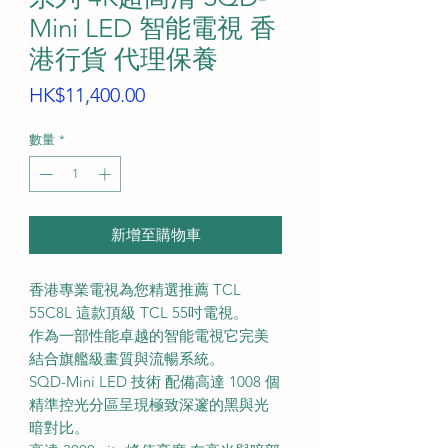
Mini LED 智能電視 香
港行貨 代理保養
價
HK$11,400.00
格
數量
*
新增至購物車
香港專業電視為您精選推薦 TCL
55C8L 這款頂級 TCL 55吋電視。
作為一部性能卓越的智能電視它完美
結合旗艦級畫質與流暢系統。
SQD-Mini LED 技術 配備高達 1008 個
精準控光分區呈現極致深邃的黑與光
暗對比。