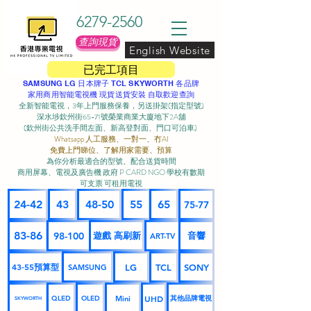
6279-2560
查詢現貨
English Website
已完工項目
SAMSUNG LG 日本牌子 TCL SKYWORTH 各品牌
家用商用智能電視機 現貨送貨安裝 自取歡迎查詢
全新智能電視，3年上門服務保養，另送掛架(指定型號)
深水埗欽州街65-71號榮業商業大廈地下2A舖
(欽州街公共洗手間左面、新高登對面、門口可泊車) ​
Whatsapp 人工服務、一對一、冇AI
免費上門睇位、了解用家需要、預算
為你分析最適合的型號、配合送貨時間
商用屏幕、電視及廣告機 政府 P CARD NGO 學校有數期
可支票 可租用電視
24-42
43
48-50
55
65
75-77
83-86
98-100
遊戲 高刷新
音響
ART-TV
43-55預算型
LG
TCL
SONY
SAMSUNG
UHD
Mini
其他品牌電視
QLED
OLED
SKYWORTH