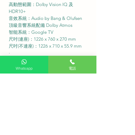
高動態範圍：Dolby Vision IQ 及
HDR10+
音效系統：Audio by Bang & Olufsen
頂級音響系統配備 Dolby Atmos
智能系統：Google TV
尺吋(連座)：1226 x 760 x 270 mm
尺吋(不連座)：1226 x 710 x 55.9 mm
·
免費座檯安裝：購買此產品可享免費
座檯安裝服務
Whatsapp
電話
送貨費用：不收費 (偏遠地區或需額外
收費)
固定式掛牆費用：不收費
備注：如有特色牆身(雲石、磁磚等) 或
需活動掛牆架，請先以 WhatsApp 聯
繫客服查詢
送貨安排：盡快送貨
·
Q: 請問這款電視有沒有提供免費睇位