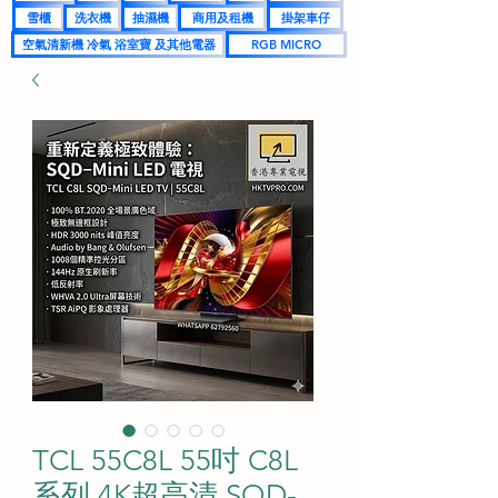
雪櫃
洗衣機
抽濕機
商用及租機
掛架車仔
空氣清新機 冷氣 浴室寶 及其他電器
RGB MICRO
TCL 55C8L 55吋 C8L
系列 4K超高清 SQD-