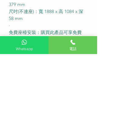
379 mm
尺吋(不連座)：寬 1888 x 高 1084 x 深
58 mm
·
免費座檯安裝：購買此產品可享免費
座檯安裝服務
送貨費用：不收費 (偏遠地區或需額外
Whatsapp
電話
收費)
固定式掛牆費用：不收費
備注：如有特色牆身(雲石、磁磚等) 或
需活動掛牆架，請先以 WhatsApp 聯
繫客服查詢
送貨安排：盡快送貨
·
Q: 請問購買這款電視有提供免費睇位
服務嗎？
A: 有的，我們提供專業的免費睇位服
務以確保安裝位置絕對適合。
Q: 這款電視適合用來連接次世代遊戲