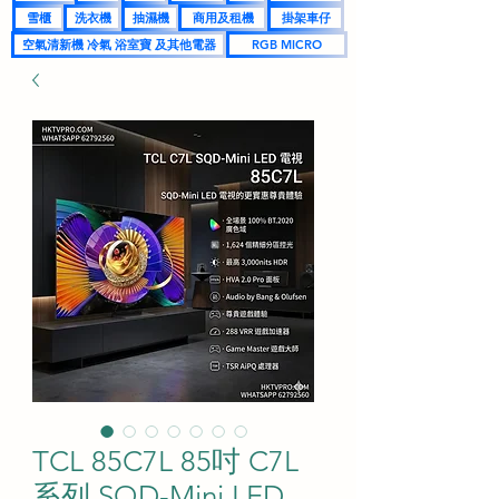
雪櫃
洗衣機
抽濕機
商用及租機
掛架車仔
空氣清新機 冷氣 浴室寶 及其他電器
RGB MICRO
TCL 85C7L 85吋 C7L
系列 SQD-Mini LED