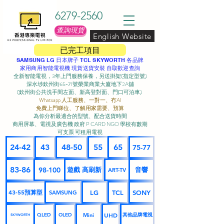
6279-2560
查詢現貨
English Website
已完工項目
SAMSUNG LG 日本牌子 TCL SKYWORTH 各品牌
家用商用智能電視機 現貨送貨安裝 自取歡迎查詢
全新智能電視，3年上門服務保養，另送掛架(指定型號)
深水埗欽州街65-71號榮業商業大廈地下2A舖
(欽州街公共洗手間左面、新高登對面、門口可泊車) ​
Whatsapp 人工服務、一對一、冇AI
免費上門睇位、了解用家需要、預算
為你分析最適合的型號、配合送貨時間
商用屏幕、電視及廣告機 政府 P CARD NGO 學校有數期
可支票 可租用電視
24-42
43
48-50
55
65
75-77
83-86
98-100
遊戲 高刷新
音響
ART-TV
43-55預算型
LG
TCL
SONY
SAMSUNG
UHD
Mini
其他品牌電視
QLED
OLED
SKYWORTH