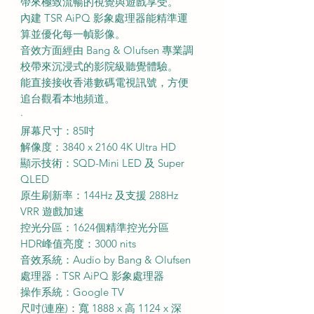
帶來極致流暢的視覺與遊戲享受。
內建 TSR AiPQ 影象處理器能精準運
算並優化每一幀影像。
音效方面經由 Bang & Olufsen 專業調
校帶來沉浸式的影院級聽覺體驗。
能直接接收香港數碼電視訊號，方便
追台觀看本地頻道。
·
屏幕尺寸：85吋
解像度：3840 x 2160 4K Ultra HD
顯示技術：SQD-Mini LED 及 Super
QLED
原生刷新率：144Hz 及支援 288Hz
VRR 遊戲加速
控光分區：1624個精準控光分區
HDR峰值亮度：3000 nits
音效系統：Audio by Bang & Olufsen
處理器：TSR AiPQ 影象處理器
操作系統：Google TV
尺吋(連座)：寬 1888 x 高 1124 x 深