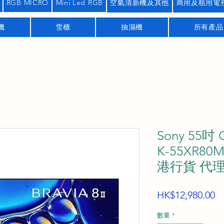
RGB MICRO
Mini Led RGB
空氣清新機及其他
商用及租用電
機
雪櫃
抽濕機
所有產品
Sony 55吋 
K-55XR80M
港行貨 代
HK$12,980.00
數量
*