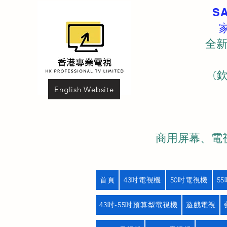
S
全新
(
English Website
商用屏幕、電視
首頁
43吋電視機
50吋電視機
5
43吋-55吋預算型電視機
遊戲電視