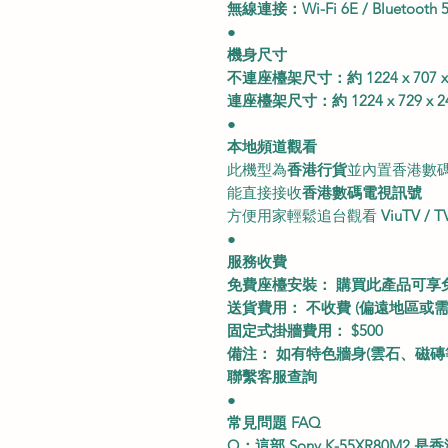
無線連接：Wi-Fi 6E / Bluetooth 5
●
機身尺寸
不連座檯架尺寸：約 1224 x 707 x
連座檯架尺寸：約 1224 x 729 x 2
●
本地頻道觀看
此機型為
香港行貨
並內置香港數
能直接接收
香港數碼電視訊號
方便用家輕鬆追台觀看
ViuTV / 
●
服務收費
免費座檯安裝： 購買此產品可享
送貨費用： 不收費 (偏遠地區或需
固定式掛牆費用： $500
備注： 如有特色牆身(雲石、磁磚等)
聯繫客服查詢
●
常見問題 FAQ
Q：這部 Sony K-55XR80M2