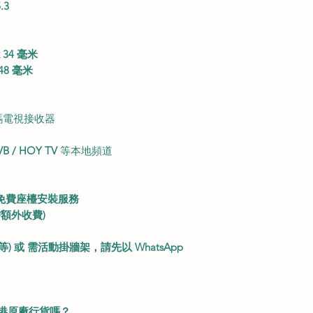
.3
 34 毫米
48 毫米
碼電視接收器
TVB / HOY TV
等本地頻道
免費座檯安裝服務
額外收費)
 或 需活動掛牆架，請先以 WhatsApp
 是香港原廠行貨嗎？