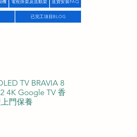
視機
電視掛架及流動架
送貨安裝FAQ
已完工項目BLOG
OLED TV BRAVIA 8
2 4K Google TV 香
理上門保養
價
格