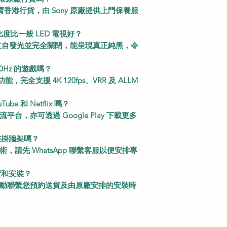
售賣香港行貨，由 Sony 原廠提供上門保養服
比度比一般 LED 電視好？
獨立自發光並完全關閉，能呈現真正純黑，令
0Hz 的遊戲嗎？
能，完全支援 4K 120fps、VRR 及 ALLM
be 和 Netflix 嗎？
，亦可透過 Google Play 下載更多
裝掛牆架嗎？
請先 WhatsApp 聯繫客服以便安排專
貨和安裝？
主動聯繫您預約送貨及由原廠安排的安裝時