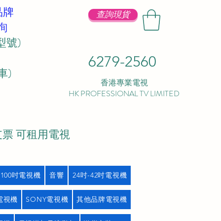
品牌
查詢現貨
詢
型號)
6279-2560
 ​
香港專業電視
HK PROFESSIONAL TV LIMITED
支票 可租用電視
吋100吋電視機
音響
24吋-42吋電視機
L電視機
SONY電視機
其他品牌電視機