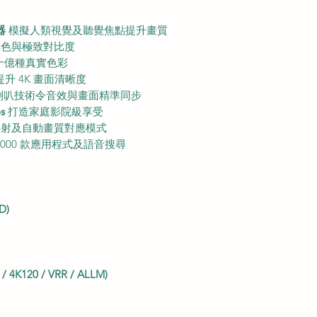
器
模擬人類視覺及聽覺焦點提升畫質
色與極致對比度
十億種真實色彩
升 4K 畫面清晰度
喇叭技術令音效與畫面精準同步
s
打造家庭影院級享受
調映射及自動畫質對應模式
0000 款應用程式及語音搜尋
D)
4K120 / VRR / ALLM)