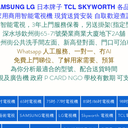
AMSUNG LG 日本牌子 TCL SKYWORTH 各
家用商用智能電視機 現貨送貨安裝 自取歡迎查
智能電視，3年上門服務保養，另送掛架(指定
深水埗欽州街65-71號榮業商業大廈地下2A舖
欽州街公共洗手間左面、新高登對面、門口可泊車)
Whatsapp 人工服務、一對一、冇AI
免費上門睇位、了解用家需要、預算
為你分析最適合的型號、配合送貨時間
及廣告機 政府 P CARD NGO 學校有數期 可
5吋電視機
65吋電視機
75吋-77吋電視機
85吋/86吋電視機
98
藝術電視
SAMSUNG電視機
LG電視機
Skyworth 電視機
TC