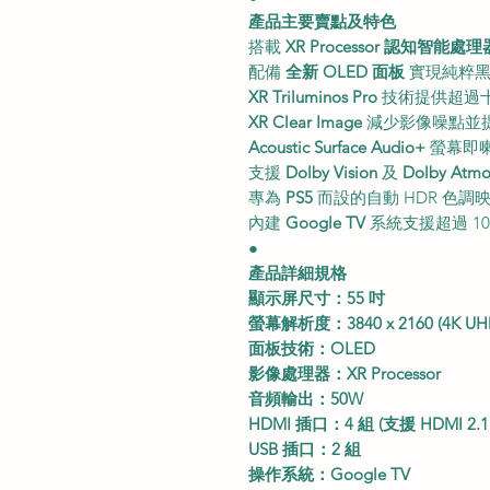
產品主要賣點及特色
搭載
XR Processor 認知智能處理
配備
全新 OLED 面板
實現純粹黑
XR Triluminos Pro
技術提供超過
XR Clear Image
減少影像噪點並提
Acoustic Surface Audio+
螢幕即
支援
Dolby Vision
及
Dolby Atmo
專為
PS5
而設的自動 HDR 色
內建
Google TV
系統支援超過 1
●
產品詳細規格
顯示屏尺寸：55 吋
螢幕解析度：3840 x 2160 (4K UH
面板技術：OLED
影像處理器：XR Processor
音頻輸出：50W
HDMI 插口：4 組 (支援 HDMI 2.1 / 
USB 插口：2 組
操作系統：Google TV