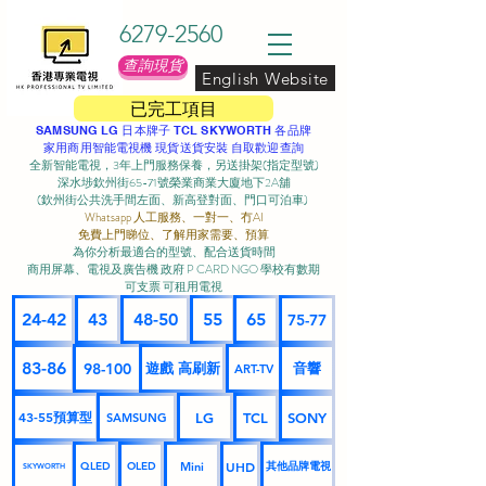
6279-2560
查詢現貨
English Website
已完工項目
SAMSUNG LG 日本牌子 TCL SKYWORTH 各品牌
家用商用智能電視機 現貨送貨安裝 自取歡迎查詢
全新智能電視，3年上門服務保養，另送掛架(指定型號)
深水埗欽州街65-71號榮業商業大廈地下2A舖
(欽州街公共洗手間左面、新高登對面、門口可泊車) ​
Whatsapp 人工服務、一對一、冇AI
免費上門睇位、了解用家需要、預算
為你分析最適合的型號、配合送貨時間
商用屏幕、電視及廣告機 政府 P CARD NGO 學校有數期
可支票 可租用電視
24-42
43
48-50
55
65
75-77
83-86
98-100
遊戲 高刷新
音響
ART-TV
43-55預算型
LG
TCL
SONY
SAMSUNG
UHD
Mini
其他品牌電視
QLED
OLED
SKYWORTH