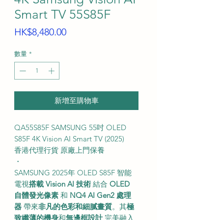
Smart TV 55S85F
價
HK$8,480.00
格
數量
*
新增至購物車
QA55S85F SAMSUNG 55吋 OLED
S85F 4K Vision AI Smart TV (2025)
香港代理行貨 原廠上門保養
・
SAMSUNG 2025年 OLED S85F 智能
電視
搭載 Vision AI 技術
結合
OLED
自體發光像素
和
NQ4 AI Gen2 處理
器
帶來
非凡的色彩和細膩畫質
。其
極
致纖薄的機身
和
無邊框設計
完美融入