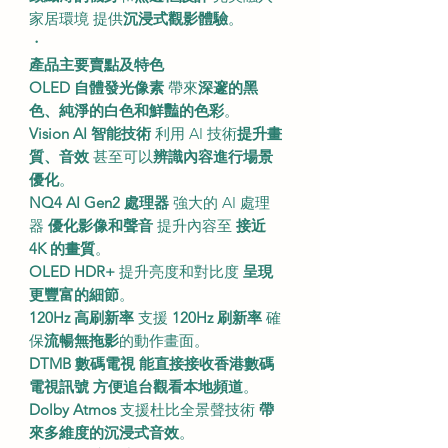
家居環境 提供
沉浸式觀影體驗
。
・
產品主要賣點及特色
OLED 自體發光像素
帶來
深邃的黑
色、純淨的白色和鮮豔的色彩
。
Vision AI 智能技術
利用 AI 技術
提升畫
質、音效
甚至可以
辨識內容進行場景
優化
。
NQ4 AI Gen2 處理器
強大的 AI 處理
器
優化影像和聲音
提升內容至
接近
4K 的畫質
。
OLED HDR+
提升亮度和對比度
呈現
更豐富的細節
。
120Hz 高刷新率
支援
120Hz 刷新率
確
保
流暢無拖影
的動作畫面。
DTMB 數碼電視
能直接接收香港數碼
電視訊號
方便追台觀看本地頻道
。
Dolby Atmos
支援杜比全景聲技術
帶
來多維度的沉浸式音效
。