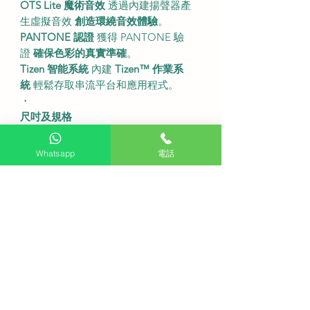
OTS Lite 魔術音效
透過內建揚聲器產
生虛擬音效
創造環繞音效體驗
。
PANTONE 認證
獲得 PANTONE 驗
證
確保色彩的真實準確
。
Tizen 智能系統
內建
Tizen™ 作業系
統
輕鬆存取串流平台和應用程式。
・
尺吋及規格
型號
QA55S85F (香港型號為
QA55S85FAEXZK)。
Whatsapp
電話
螢幕尺寸
55 吋。
解像度
4K (3840 x 2160)。
刷新率
120Hz。
不連底座尺寸
1225.7 x 705.6 x 33.9
mm (闊x高x深)。
連底座尺寸
1225.7 x 764.4 x 235.3
mm (闊x高x深)。
機身重量
不連座檯架 13.0 kg 連座檯
架 13.4 kg。
音效
20W 2.0ch OTS Lite Dolby