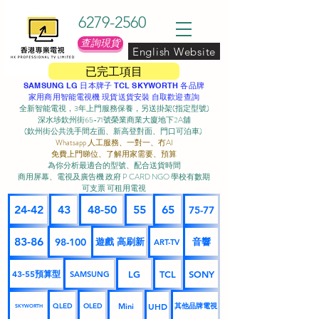
6279-2560
查詢現貨
English Website
已完工項目
SAMSUNG LG 日本牌子 TCL SKYWORTH 各品牌
家用商用智能電視機 現貨送貨安裝 自取歡迎查詢
全新智能電視，3年上門服務保養，另送掛架(指定型號)
深水埗欽州街65-71號榮業商業大廈地下2A舖
(欽州街公共洗手間左面、新高登對面、門口可泊車) ​
Whatsapp 人工服務、一對一、冇AI
免費上門睇位、了解用家需要、預算
為你分析最適合的型號、配合送貨時間
商用屏幕、電視及廣告機 政府 P CARD NGO 學校有數期
可支票 可租用電視
24-42
43
48-50
55
65
75-77
83-86
98-100
遊戲 高刷新
音響
ART-TV
43-55預算型
LG
TCL
SONY
SAMSUNG
UHD
Mini
其他品牌電視
QLED
OLED
SKYWORTH