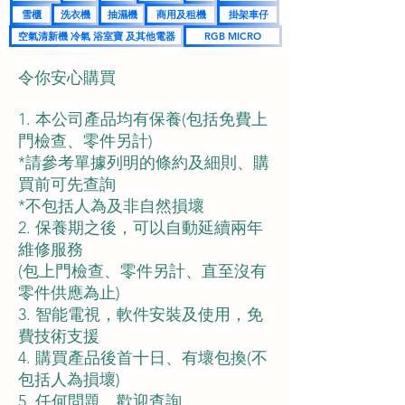
雪櫃
洗衣機
抽濕機
商用及租機
掛架車仔
空氣清新機 冷氣 浴室寶 及其他電器
RGB MICRO
令你安心購買​
1. 本公司產品均有保養(包括免費上
門檢查、零件另計)
*請參考單據列明的條約及細則、購
買前可先查詢
*不包括人為及非自然損壞
2. 保養期之後，可以自動延續兩年
維修服務
​(包上門檢查、零件另計、直至沒有
零件供應為止)
3. 智能電視，軟件安裝及使用，免
費技術支援
4. 購買產品後首十日、有壞包換(不
包括人為損壞)
5. 任何問題，歡迎查詢