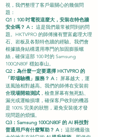
視，我們整理了客戶最關心的幾個問
題：
Q1：100 吋電視這麼大，安裝在特色牆
安全嗎？
A：
 這是我們最常被問到的問
題。HKTVPRO 的師傅擁有豐富處理大理
石、岩板及各類特色牆的經驗。我們會
根據牆身結構選用專門的加固膨脹螺
絲，確保這部 100 吋的 Samsung 
100QN80F 穩如泰山。
Q2：為什麼一定要選擇 HKTVPRO 的
「即場驗機」服務？
A：
 屏幕越大，運
送風險相對越高。我們的師傅在安裝前
會
現場開箱測試
，檢查屏幕有無死點、
漏光或運輸損壞，確保客戶收到的機器
是 100% 完美的狀態，避免安裝後才發
現問題的煩惱。
Q3：Samsung 100QN80F 的 AI 科技對
普通用戶有什麼幫助？
A：
 這部機最強