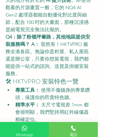
大的地方在於它的 
AI 提升技術
。即使你
觀看的片源畫質一般，它的 NQ4 AI 
Gen2 處理器都能自動優化對比度與細
節，配合 100 吋的大畫面，那種沉浸感
是細電視完全無法比擬的。
Q4：除了粉嶺坪輋路，其他地區提供安
裝服務嗎？
A：
 當然有！HKTVPRO 服
務全港各區。無論你是村屋、私人屋苑
還是辦公室，只要你想裝電視，我們都
能提供一站式的諮詢、送貨及掛牆安裝
服務。
🛠️ HKTVPRO 安裝特色一覽
專業工具：
 使用不傷牆身的專業鑽
頭，保護你的昂貴特色牆。
精準水平：
 大尺寸電視差 1mm 都
會很明顯，我們堅持用紅外線儀器
精確定位。
型號齊全：
 官網提供各大牌子最新
型號，保證正貨。
Whatsapp
電話