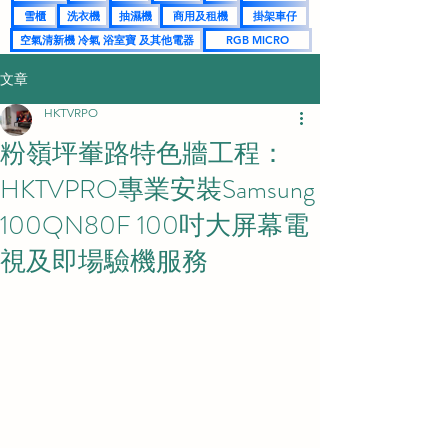
雪櫃
洗衣機
抽濕機
商用及租機
掛架車仔
空氣清新機 冷氣 浴室寶 及其他電器
RGB MICRO
文章
HKTVRPO
粉嶺坪輋路特色牆工程：
HKTVPRO專業安裝Samsung
100QN80F 100吋大屏幕電
視及即場驗機服務