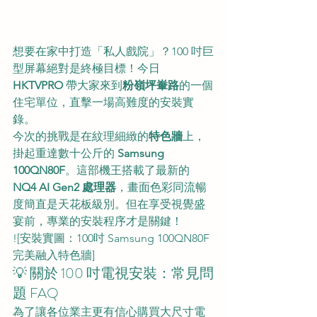
想要在家中打造「私人戲院」？100 吋巨
型屏幕絕對是終極目標！今日 
HKTVPRO
 帶大家來到
粉嶺坪輋路
的一個
住宅單位，直擊一場高難度的安裝實
錄。
今次的挑戰是在紋理細緻的
特色牆
上，
掛起重達數十公斤的 
Samsung 
100QN80F
。這部機王搭載了最新的 
NQ4 AI Gen2 處理器
，畫面色彩同流暢
度簡直是天花板級別。但在享受視覺盛
宴前，專業的安裝程序才是關鍵！
![安裝實圖：100吋 Samsung 100QN80F 
完美融入特色牆]
💡 關於 100 吋電視安裝：常見問
題 FAQ
為了讓各位業主更有信心購買大尺寸電