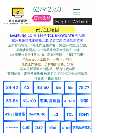
6279-2560
查詢現貨
English Website
已完工項目
SAMSUNG LG 日本牌子 TCL SKYWORTH 各品牌
家用商用智能電視機 現貨送貨安裝 自取歡迎查詢
全新智能電視，3年上門服務保養，另送掛架(指定型號)
深水埗欽州街65-71號榮業商業大廈地下2A舖
(欽州街公共洗手間左面、新高登對面、門口可泊車) ​
Whatsapp 人工服務、一對一、冇AI
免費上門睇位、了解用家需要、預算
為你分析最適合的型號、配合送貨時間
商用屏幕、電視及廣告機 政府 P CARD NGO 學校有數期
可支票 可租用電視
24-42
43
48-50
55
65
75-77
83-86
98-100
遊戲 高刷新
音響
ART-TV
43-55預算型
LG
TCL
SONY
SAMSUNG
UHD
Mini
其他品牌電視
QLED
OLED
SKYWORTH