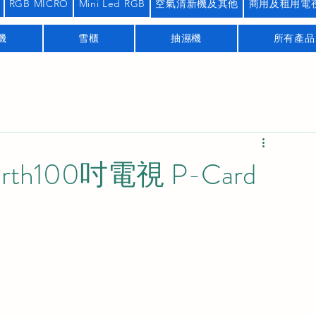
RGB MICRO
Mini Led RGB
空氣清新機及其他
商用及租用電
機
雪櫃
抽濕機
所有產品
th100吋電視 P-Card