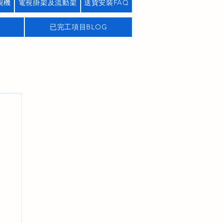
視機
電視掛架及流動架
送貨安裝FAQ
已完工項目BLOG