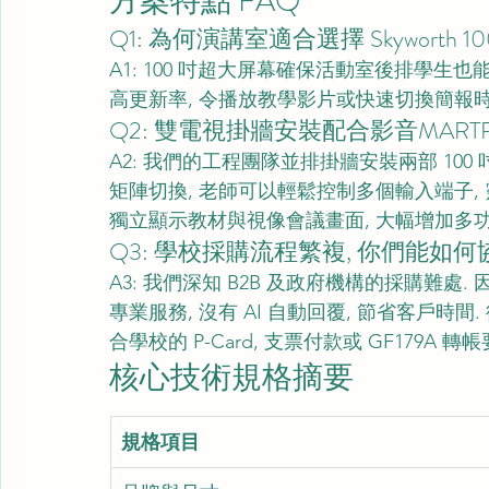
方案特點 FAQ
Q1: 為何演講室適合選擇 Skyworth 1
A1: 100 吋超大屏幕確保活動室後排學生也
高更新率, 令播放教學影片或快速切換簡報時
Q2: 雙電視掛牆安裝配合影音MART
A2: 我們的工程團隊並排掛牆安裝兩部 100 
矩陣切換, 老師可以輕鬆控制多個輸入端子,
獨立顯示教材與視像會議畫面, 大幅增加多
Q3: 學校採購流程繁複, 你們能如何
A3: 我們深知 B2B 及政府機構的採購難處.
專業服務, 沒有 AI 自動回覆, 節省客戶時間
合學校的 P-Card, 支票付款或 GF179A 轉帳
核心技術規格摘要
規格項目