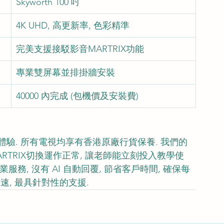
Skyworth 100 吋
4K UHD, 高更新率, 色彩精準
完美支援接駁影音MARTRIX功能
專業雙屏幕並排掛牆安裝
40000 內完成 (包機價及安裝費)
工程體驗. 所有電視均享有香港原廠行貨保養. 我們的
TRIX切換運作正常, 讓老師能立刻投入教學使
業服務, 沒有 AI 自動回覆, 節省客戶時間, 確保每
速, 最具針對性的支援.