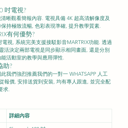
00 吋電視?
能清晰觀看簡報內容. 電視具備 4K 超高清解像度及
保持極致流暢, 色彩表現準確, 提升教學質素.
RIX有何優勢?
吋電視, 系統完美支援接駁影音MARTRIX功能. 透過
 靈活決定兩部電視是同步顯示相同畫面, 還是分別
功能活動室的教學與應用彈性.
協助?
 因此我們強烈推薦我們的一對一 WHATSAPP 人工
. 從報價, 安排送貨到安裝, 均有專人跟進, 並完全配
要求.
詳細內容