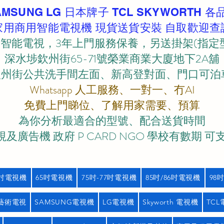
AMSUNG LG 日本牌子 TCL SKYWORTH 各
家用商用智能電視機 現貨送貨安裝 自取歡迎查
智能電視，3年上門服務保養，另送掛架(指定
深水埗欽州街65-71號榮業商業大廈地下2A舖
欽州街公共洗手間左面、新高登對面、門口可泊車)
Whatsapp 人工服務、一對一、冇AI
免費上門睇位、了解用家需要、預算
為你分析最適合的型號、配合送貨時間
及廣告機 政府 P CARD NGO 學校有數期 可
5吋電視機
65吋電視機
75吋-77吋電視機
85吋/86吋電視機
98
藝術電視
SAMSUNG電視機
LG電視機
Skyworth 電視機
TC