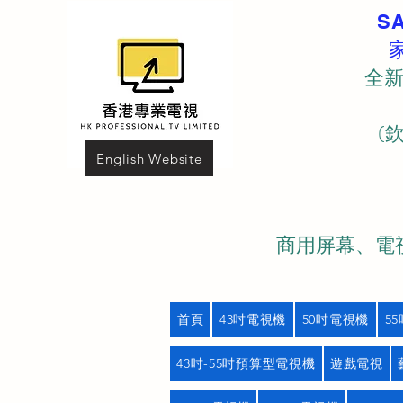
S
全新
(
English Website
商用屏幕、電視
首頁
43吋電視機
50吋電視機
5
43吋-55吋預算型電視機
遊戲電視