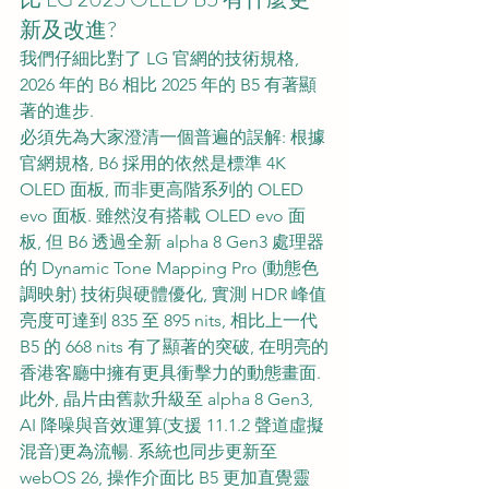
新及改進?
我們仔細比對了 LG 官網的技術規格, 
2026 年的 B6 相比 2025 年的 B5 有著顯
著的進步.
必須先為大家澄清一個普遍的誤解: 根據
官網規格, B6 採用的依然是標準 4K 
OLED 面板, 而非更高階系列的 OLED 
evo 面板. 雖然沒有搭載 OLED evo 面
板, 但 B6 透過全新 alpha 8 Gen3 處理器
的 Dynamic Tone Mapping Pro (動態色
調映射) 技術與硬體優化, 實測 HDR 峰值
亮度可達到 835 至 895 nits, 相比上一代 
B5 的 668 nits 有了顯著的突破, 在明亮的
香港客廳中擁有更具衝擊力的動態畫面.
此外, 晶片由舊款升級至 alpha 8 Gen3, 
AI 降噪與音效運算(支援 11.1.2 聲道虛擬
混音)更為流暢. 系統也同步更新至 
webOS 26, 操作介面比 B5 更加直覺靈