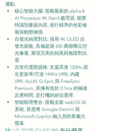
優點:
核心智能大腦: 搭載最新的 alpha 8 
AI Processor 4K Gen3 處理器, 能實
時識別畫面內容, 進行精準的色彩修
復與動態補償.
自發光純黑對比: 採用 4K OLED 自
發光面板, 具備超過 830 萬個獨立控
光像素, 展現完美的純黑與無限對比
度.
次世代電競規格: 支援高達 120Hz 原
生更新率(可達 144Hz VRR), 內建 
VRR, ALLM, G-Sync 與 FreeSync 
Premium, 並擁有低於 0.1ms 的極速
反應時間, 是打機的絕佳選擇.
智能助理整合: 搭載全新 webOS 26 
系統, 首度將 Google Gemini 與 
Microsoft Copilot 融入您的客廳大
螢幕.
比 LG 2025 OLED B5 有什麼更