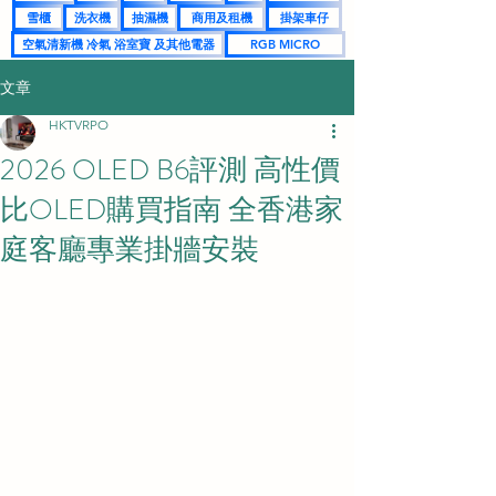
雪櫃
洗衣機
抽濕機
商用及租機
掛架車仔
空氣清新機 冷氣 浴室寶 及其他電器
RGB MICRO
文章
HKTVRPO
2026 OLED B6評測 高性價
比OLED購買指南 全香港家
庭客廳專業掛牆安裝