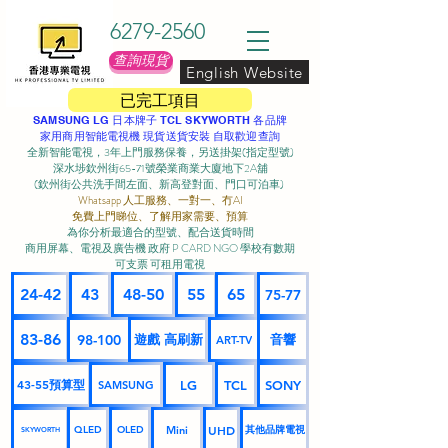
6279-2560
查詢現貨
English Website
已完工項目
SAMSUNG LG 日本牌子 TCL SKYWORTH 各品牌
家用商用智能電視機 現貨送貨安裝 自取歡迎查詢
全新智能電視，3年上門服務保養，另送掛架(指定型號)
深水埗欽州街65-71號榮業商業大廈地下2A舖
(欽州街公共洗手間左面、新高登對面、門口可泊車) ​
Whatsapp 人工服務、一對一、冇AI
免費上門睇位、了解用家需要、預算
為你分析最適合的型號、配合送貨時間
商用屏幕、電視及廣告機 政府 P CARD NGO 學校有數期
可支票 可租用電視
24-42
43
48-50
55
65
75-77
83-86
98-100
遊戲 高刷新
音響
ART-TV
43-55預算型
LG
TCL
SONY
SAMSUNG
UHD
Mini
其他品牌電視
QLED
OLED
SKYWORTH