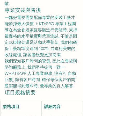
敏.
專業安裝與售後
一部好電視需要配備專業的安裝工藝才
能發揮最大價值. HKTVPRO 專業工程團
隊在為全香港家庭客廳進行安裝時, 秉持
最嚴格的水平量度與承重測試. 不論是固
定式掛牆架還是活動式手臂架, 我們都確
保工藝精準度達到 100%, 並進行美觀的
收線處理, 讓客廳視覺更加簡潔.
我們深知客戶時間的寶貴, 因此在售後與
諮詢服務上, 我們堅持提供一對一
WHATSAPP 人工專業服務, 沒有AI 自動
回覆, 節省客戶時間, 確保每位客戶的問
題都能得到最即時, 最專業的真人解答.
項目規格摘要
規格項目
詳細內容