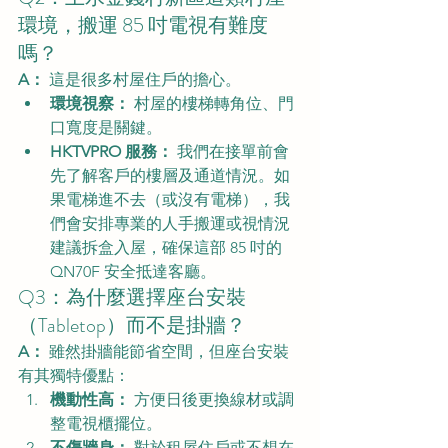
環境，搬運 85 吋電視有難度
嗎？
A：
 這是很多村屋住戶的擔心。
環境視察：
 村屋的樓梯轉角位、門
口寬度是關鍵。
HKTVPRO 服務：
 我們在接單前會
先了解客戶的樓層及通道情況。如
果電梯進不去（或沒有電梯），我
們會安排專業的人手搬運或視情況
建議拆盒入屋，確保這部 85 吋的 
QN70F 安全抵達客廳。
Q3：為什麼選擇座台安裝
（Tabletop）而不是掛牆？
A：
 雖然掛牆能節省空間，但座台安裝
有其獨特優點：
機動性高：
 方便日後更換線材或調
整電視櫃擺位。
不傷牆身：
 對於租屋住戶或不想在