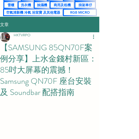
雪櫃
洗衣機
抽濕機
商用及租機
掛架車仔
空氣清新機 冷氣 浴室寶 及其他電器
RGB MICRO
文章
HKTVRPO
【SAMSUNG 85QN70F案
例分享】上水金錢村新區：
85吋大屏幕的震撼！
Samsung QN70F 座台安裝
及 Soundbar 配搭指南