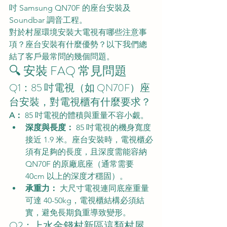
吋 Samsung QN70F 的座台安裝及 
Soundbar 調音工程。
對於村屋環境安裝大電視有哪些注意事
項？座台安裝有什麼優勢？以下我們總
結了客戶最常問的幾個問題。
🔍 安裝 FAQ 常見問題
Q1：85 吋電視（如 QN70F）座
台安裝，對電視櫃有什麼要求？
A：
 85 吋電視的體積與重量不容小覷。
深度與長度：
 85 吋電視的機身寬度
接近 1.9 米。座台安裝時，電視櫃必
須有足夠的長度，且深度需能容納 
QN70F 的原廠底座（通常需要 
40cm 以上的深度才穩固）。
承重力：
 大尺寸電視連同底座重量
可達 40-50kg，電視櫃結構必須結
實，避免長期負重導致變形。
Q2：上水金錢村新區這類村屋