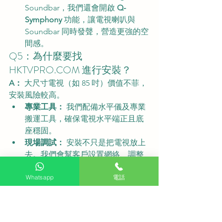
Soundbar，我們還會開啟 
Q-
Symphony
 功能，讓電視喇叭與 
Soundbar 同時發聲，營造更強的空
間感。
Q5：為什麼要找 
HKTVPRO.COM
 進行安裝？
A：
 大尺寸電視（如 85 吋）價值不菲，
安裝風險較高。
專業工具：
 我們配備水平儀及專業
搬運工具，確保電視水平端正且底
座穩固。
現場調試：
 安裝不只是把電視放上
去。我們會幫客戶設置網絡、調整
畫質參數及 Soundbar 音頻同步，
Whatsapp
電話
確保開機即有最佳享受。
在地經驗：
 我們對上水及新界各區
村屋環境熟悉，能應對各類突發的
環境限制。