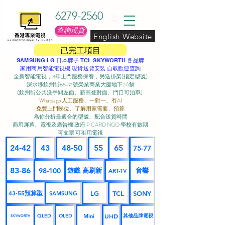
6279-2560
查詢現貨
English Website
已完工項目
SAMSUNG LG 日本牌子 TCL SKYWORTH 各品牌
家用商用智能電視機 現貨送貨安裝 自取歡迎查詢
全新智能電視，3年上門服務保養，另送掛架(指定型號)
深水埗欽州街65-71號榮業商業大廈地下2A舖
(欽州街公共洗手間左面、新高登對面、門口可泊車) ​
Whatsapp 人工服務、一對一、冇AI
免費上門睇位、了解用家需要、預算
為你分析最適合的型號、配合送貨時間
商用屏幕、電視及廣告機 政府 P CARD NGO 學校有數期
可支票 可租用電視
24-42
43
48-50
55
65
75-77
83-86
98-100
遊戲 高刷新
音響
ART-TV
43-55預算型
LG
TCL
SONY
SAMSUNG
UHD
Mini
其他品牌電視
QLED
OLED
SKYWORTH