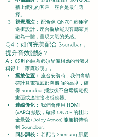
牆上鑽孔的客戶，座台是最佳選
擇。
視覺層次：
 配合像 QN70F 這種窄
邊框設計，座台擺放能與客廳家具
融為一體，呈現大氣的美感。
Q4：如何完美配合 Soundbar，
提升音效體驗？
A：
 85 吋的巨幕必須配備相應的音響才
稱得上「家庭影院」。
擺放位置：
 座台安裝時，我們會精
確計算電視底部與櫃面的高度，確
保 Soundbar 擺放後不會遮擋電視
畫面或遙控接收感應器。
連線優化：
 我們會使用 
HDMI 
(eARC)
 接駁，確保 QN70F 的杜比
全景聲 (Dolby Atmos) 能無損傳輸
到 Soundbar。
同步調校：
 若配合 Samsung 原廠 