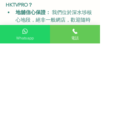
HKTVPRO？
地舖信心保證：
 我們位於深水埗核
心地段，絕非一般網店，歡迎隨時
落嚟面對面交流。
即場驗機：
 實體店任你睇、任你
Whatsapp
電話
試，親身測試投屏及畫面效果，確
保符合你的商業需求。
選擇眾多：
 各大牌子、不同尺寸均
有現貨，總有一款啱你 Office！
升級你的辦公室視聽設備
HKTVPRO 體驗門市：
 深水埗欽州
街 65 號地下
網上預覽：
HKTVPRO.COM
直接聯絡店
長：
WA.ME/85262792560
#HKTVPRO
#商業方案
#AI展示
#電視安
裝
#電視機推介
#深水埗地舖
#無線投屏
#專業服務