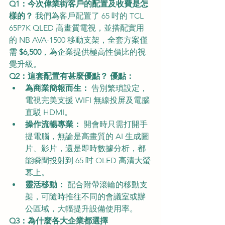
Q1：今次偉業街客戶的配置及收費是怎
樣的？
 我們為客戶配置了 65 吋的 TCL 
65P7K QLED 高畫質電視，並搭配實用
的 NB AVA-1500 移動支架，全套方案僅
需 
$6,500
，為企業提供極高性價比的視
覺升級。
Q2：這套配置有甚麼優點？
優點：
為商業簡報而生：
 告別繁瑣設定，
電視完美支援 WIFI 無線投屏及電腦
直駁 HDMI。
操作流暢專業：
 開會時只需打開手
提電腦，無論是高畫質的 AI 生成圖
片、影片，還是即時數據分析，都
能瞬間投射到 65 吋 QLED 高清大螢
幕上。
靈活移動：
 配合附帶滾輪的移動支
架，可隨時推往不同的會議室或辦
公區域，大幅提升設備使用率。
Q3：為什麼各大企業都選擇 