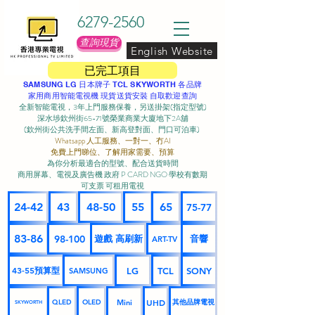
6279-2560
查詢現貨
English Website
已完工項目
SAMSUNG LG 日本牌子 TCL SKYWORTH 各品牌
家用商用智能電視機 現貨送貨安裝 自取歡迎查詢
全新智能電視，3年上門服務保養，另送掛架(指定型號)
深水埗欽州街65-71號榮業商業大廈地下2A舖
(欽州街公共洗手間左面、新高登對面、門口可泊車) ​
Whatsapp 人工服務、一對一、冇AI
免費上門睇位、了解用家需要、預算
為你分析最適合的型號、配合送貨時間
商用屏幕、電視及廣告機 政府 P CARD NGO 學校有數期
可支票 可租用電視
24-42
43
48-50
55
65
75-77
83-86
98-100
遊戲 高刷新
音響
ART-TV
43-55預算型
LG
TCL
SONY
SAMSUNG
UHD
Mini
其他品牌電視
QLED
OLED
SKYWORTH