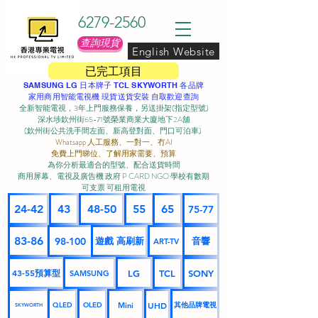
6279-2560
查詢現貨
English Website
已完工項目
SAMSUNG LG 日本牌子 TCL SKYWORTH 各品牌
家用商用智能電視機 現貨送貨安裝 自取歡迎查詢
全新智能電視，3年上門服務保養，另送掛架(指定型號)
深水埗欽州街65-71號榮業商業大廈地下2A舖
(欽州街公共洗手間左面、新高登對面、門口可泊車) ​
Whatsapp 人工服務、一對一、冇AI
免費上門睇位、了解用家需要、預算
為你分析最適合的型號、配合送貨時間
商用屏幕、電視及廣告機 政府 P CARD NGO 學校有數期
可支票 可租用電視
24-42
43
48-50
55
65
75-77
83-86
98-100
遊戲 高刷新
音響
ART-TV
43-55預算型
LG
TCL
SONY
SAMSUNG
UHD
Mini
其他品牌電視
QLED
OLED
SKYWORTH