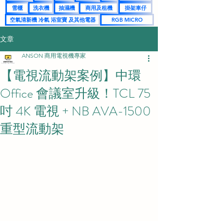
雪櫃
洗衣機
抽濕機
商用及租機
掛架車仔
空氣清新機 冷氣 浴室寶 及其他電器
RGB MICRO
文章
ANSON 商用電視機專家
【電視流動架案例】中環
Office 會議室升級！TCL 75
吋 4K 電視 + NB AVA-1500
重型流動架