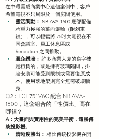
在中環雲咸商業中心這個案例中，客戶
希望電視不只局限於一個房間使用。
靈活調動：
 NB AVA-1500 底部配備
承重力極強的萬向滾輪（附剎車
鎖），可以輕鬆將 75吋大電視在不
同會議室、員工休息區或 
Reception 之間推動。
避免鑽牆：
 許多商業大廈的寫字樓
是租賃的，或是擁有玻璃隔間，掛
牆安裝可能受到限制或需要復原成
本。使用落地架則完全無需破壞牆
身。
Q2：TCL 75" V6C 配合 NB AVA-
1500，這套組合的「性價比」高在
哪裡？
A：大畫面與實用性的完美平衡，遠勝傳
統投影機。
清晰度勝出：
 相比傳統投影機在開