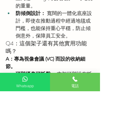
的重量。
防傾倒設計：
 寬闊的一體化底座設
計，即使在推動過程中經過地毯或
門檻，也能保持重心平穩，防止傾
倒意外，保障員工安全。
Q4：這個架子還有其他實用功能
嗎？
A：專為視像會議 (VC) 而設的收納細
節。
頂部攝像頭托盤：
 支架頂部設有托
盤，方便放置 Logitech 或其他品牌
Whatsapp
電話
的 Video Conference 攝像頭，高度
剛好符合與會者的視線。
中間置物架：
 電視下方配有承重托
盤，剛好用來放置手提電腦 
(Laptop)、無線鍵盤或會議用的控制
主機，無需額外搬運桌子。
🛠️ 總結