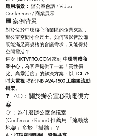
應用場景：
 辦公室會議 / Video 
Conference / 商業展示
🏢 案例背景
對於位於中環核心商業區的企業來說，
辦公室空間寸金尺土。如何讓影音設備
既能滿足高規格的會議需求，又能保持
空間靈活？
這次 
HKTVPRO.COM
 來到 
中環雲咸商
業中心
，為客戶提供了一套「高性價
比、高靈活度」的解決方案：以 
TCL 75
吋大電視
 搭配 
NB AVA-1500 工業級流動
掛架
。
❓ FAQ：關於辦公室移動電視方
案
Q1：為什麼辦公室會議室 
(Conference Room) 推薦用「流動落
地架」多於「掛牆」？
A：打破空間限制，資源共享。