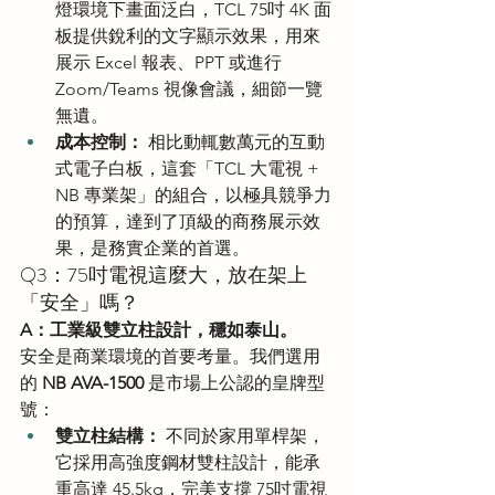
燈環境下畫面泛白，TCL 75吋 4K 面
板提供銳利的文字顯示效果，用來
展示 Excel 報表、PPT 或進行 
Zoom/Teams 視像會議，細節一覽
無遺。
成本控制：
 相比動輒數萬元的互動
式電子白板，這套「TCL 大電視 + 
NB 專業架」的組合，以極具競爭力
的預算，達到了頂級的商務展示效
果，是務實企業的首選。
Q3：75吋電視這麼大，放在架上
「安全」嗎？
A：工業級雙立柱設計，穩如泰山。
安全是商業環境的首要考量。我們選用
的 
NB AVA-1500
 是市場上公認的皇牌型
號：
雙立柱結構：
 不同於家用單桿架，
它採用高強度鋼材雙柱設計，能承
重高達 45.5kg，完美支撐 75吋電視