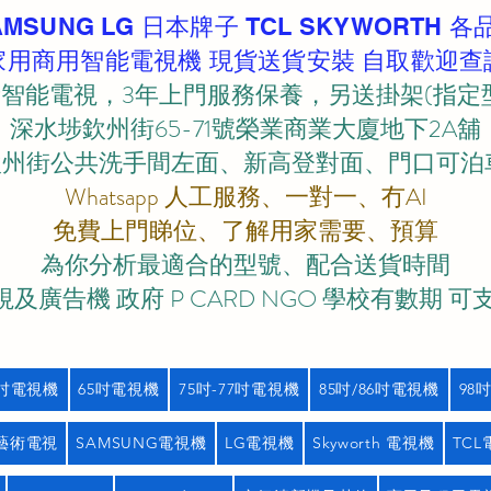
AMSUNG LG 日本牌子 TCL SKYWORTH 各
家用商用智能電視機 現貨送貨安裝 自取歡迎查
智能電視，3年上門服務保養，另送掛架(指定
深水埗欽州街65-71號榮業商業大廈地下2A舖
欽州街公共洗手間左面、新高登對面、門口可泊車)
Whatsapp 人工服務、一對一、冇AI
免費上門睇位、了解用家需要、預算
為你分析最適合的型號、配合送貨時間
及廣告機 政府 P CARD NGO 學校有數期 可
5吋電視機
65吋電視機
75吋-77吋電視機
85吋/86吋電視機
98
藝術電視
SAMSUNG電視機
LG電視機
Skyworth 電視機
TC