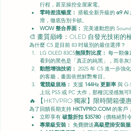
行程，甚至操控全屋家電。
零時差流暢度：
 搭載全新升級的 
α9 A
滑，徹底告別卡頓。
WOW 整合界面：
 完美連動您的 Sou
🎨 畫質巔峰：OLED 自發光技術的
為什麼 C5 是目前 83 吋級別的最佳選擇？
LG OLED 83C5
無限對比度：
 每一顆
看到的黑色是「真正的純黑」，而非灰
動態增強技術：
 2025 年 C5 進一步強
的客廳，畫面依然鮮艷奪目。
電競級規格：
 支援 
144Hz 更新率
 與 G
上玩 PS5 或 PC 大作，那種沉浸感無
🔥 【HKTVPRO 獨家】限時開箱優
為了回饋長期支持 
HKTVPRO.COM
 的客戶
立即享有 
破盤折扣 $35780
（價格絕對
專業級安裝：
 免費贈送
高級壁掛安裝服