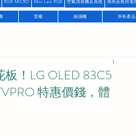
RGB MICRO
Mini Led RGB
空氣清新機及其他
商用及租用電
機
雪櫃
抽濕機
所有產品
板！LG OLED 83C5
VPRO 特惠價錢，體