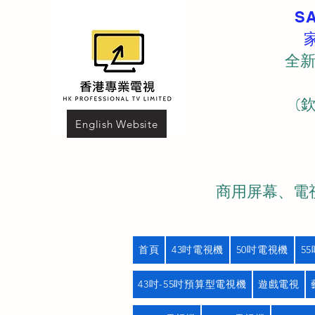
S
全新
(
English Website
商用屏幕、電視
首頁
43吋電視機
50吋電視機
5
43吋-55吋預算型電視機
遊戲電視