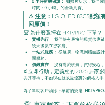
0 小時新機保證：
 如照片所示，我們
時間：0 小時」的全新真貨。
⚠️ 注意：
LG OLED 83C5
配額
回原價！
🏆 為什麼選擇在 HKTVPRO 下單？
實機先行：
 我們擁有最快的現貨供應
幾天後就在您客廳。
一站式服務：
 從選購、物流到牆面設計
問服務。
價錢實在：
 沒有隱藏收費，買得安心
⏳ 立即行動，定義您的 2025 居家
與其等待，不如現在就以最優惠的價格入手
為了幫助客戶消除下單前的疑慮, 
HKTVPRO
🏆  專家解答：下單前你必須