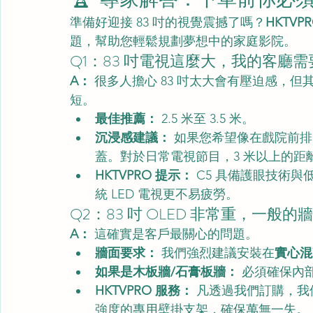
準備好迎接 83 吋的視覺震撼了嗎？
HKTVP
題，幫助您輕鬆規劃夢想中的家庭影院。
Q1：83 吋電視這麼大，我的客廳
A：
 很多人擔心 83 吋太大會有壓迫感，但
短。
最佳推薦：
 2.5 米至 3.5 米。
沉浸感建議：
 如果您希望像在戲院前排
蓋。對於日常電視節目，3 米以上的距
HKTVPRO 提示：
 C5 具備護眼技術
統 LED 電視更不易疲勞。
Q2：83 吋 OLED 非常重，一般
A：
 這確實是客戶最關心的問題。
牆面要求：
 我們強烈建議安裝在
實心混
如果是木板牆/石膏板牆：
 必須確保內
HKTVPRO 服務：
 凡透過我們訂購，
強度的專用壁掛支架，確保萬無一失。