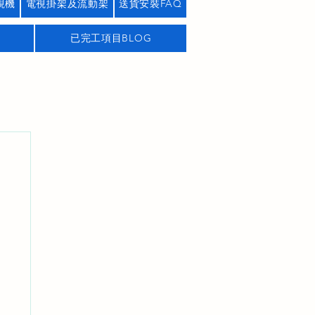
視機
電視掛架及流動架
送貨安裝FAQ
已完工項目BLOG