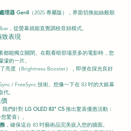
I 處理器 Gen8
（2025 專屬版），界面切換如絲般順
ndbar，從螢幕就能直覺調校音頻模式。
極致表現
像素都能獨立關閉。在觀看暗部場景多的電影時，您
濛濛的一片。
化了亮度（Brightness Booster），即便在採光良好
-Sync / FreeSync 技術。想像一下在 83 吋的大銀幕
可取代。
惠價
，我們針對 
LG OLED 83" C5
 推出驚喜優惠活動：
令您驚喜）。
務
，確保這台 83 吋藝術品完美嵌入您的牆面。