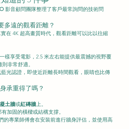
RO
 影音顧問團隊整理了客戶最常詢問的技術問
需要多遠的觀看距離？
其實在 4K 超高畫質時代，觀看距離可以比以往縮
一樣享受電影，2.5 米左右能提供最震撼的視野覆
離則非常舒適。
與低藍光認證，即使近距離長時間觀看，眼睛也比傳
的牆身承重得了嗎？
凝土牆
或
紅磚牆
上。
部有加固的橫樑或結構支撐。
我們的專業師傅會在安裝前進行牆身評估，並使用高