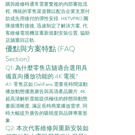
購與維修時通常需要繁複的內部審批流
程, 傳統的零售渠道難以配合企業支票付
款或先用後付的彈性安排. HKTVPRO 團
隊接獲對接後, 迅速制定了解決方案, 代
客維修電視機並重新規劃安裝位置, 協助
店舖重回正軌.
優點與方案特點 (FAQ 
Section)
Q1: 為什麼零售店舖適合選用具
備直向播放功能的 4K 電視?
A1: 零售店如 DeliFans 需要長時間滾動
播放動態優惠廣告與高清產品圖片. 4K 
超高清解析度能提供極佳的靜態與動態
畫面清晰度, 滿足長時商業播放需求, 同
時大幅提升廣告的吸睛度與品牌專業形
象.
Q2: 本次代客維修與重新安裝如