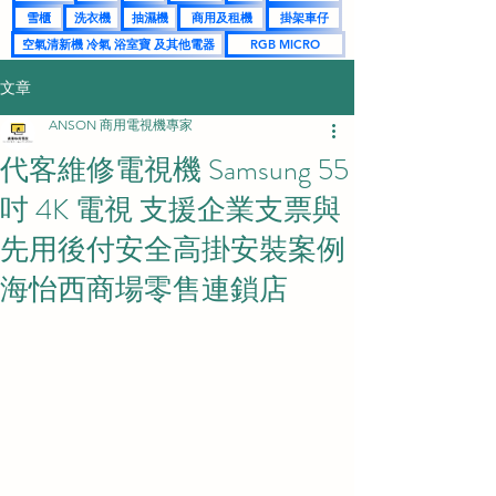
雪櫃
洗衣機
抽濕機
商用及租機
掛架車仔
空氣清新機 冷氣 浴室寶 及其他電器
RGB MICRO
文章
ANSON 商用電視機專家
代客維修電視機 Samsung 55
吋 4K 電視 支援企業支票與
先用後付安全高掛安裝案例
海怡西商場零售連鎖店