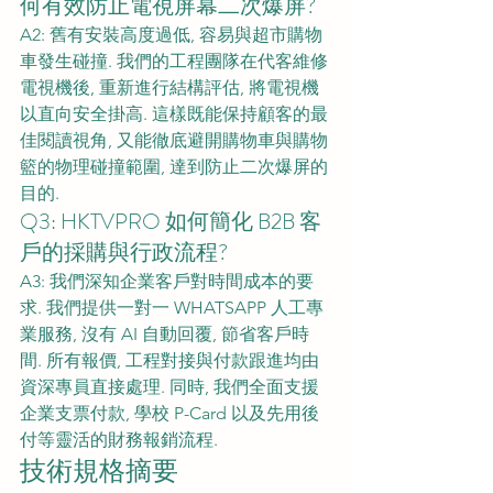
何有效防止電視屏幕二次爆屏?
A2: 舊有安裝高度過低, 容易與超市購物
車發生碰撞. 我們的工程團隊在代客維修
電視機後, 重新進行結構評估, 將電視機
以直向安全掛高. 這樣既能保持顧客的最
佳閱讀視角, 又能徹底避開購物車與購物
籃的物理碰撞範圍, 達到防止二次爆屏的
目的.
Q3: HKTVPRO 如何簡化 B2B 客
戶的採購與行政流程?
A3: 我們深知企業客戶對時間成本的要
求. 我們提供一對一 WHATSAPP 人工專
業服務, 沒有 AI 自動回覆, 節省客戶時
間. 所有報價, 工程對接與付款跟進均由
資深專員直接處理. 同時, 我們全面支援
企業支票付款, 學校 P-Card 以及先用後
付等靈活的財務報銷流程.
技術規格摘要