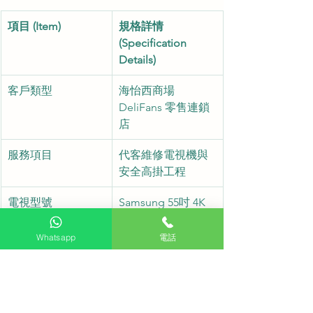
項目 (Item)
規格詳情 
(Specification 
Details)
客戶類型
海怡西商場 
DeliFans 零售連鎖
店
服務項目
代客維修電視機與
安全高掛工程
電視型號
Samsung 55吋 4K 
超高清電視
Whatsapp
電話
安裝細節
直向安全高位牆架
固定安裝 (防止二次
爆屏)