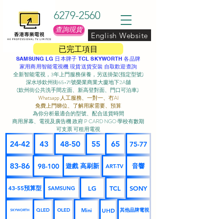
6279-2560
查詢現貨
English Website
已完工項目
SAMSUNG LG 日本牌子 TCL SKYWORTH 各品牌
家用商用智能電視機 現貨送貨安裝 自取歡迎查詢
全新智能電視，3年上門服務保養，另送掛架(指定型號)
深水埗欽州街65-71號榮業商業大廈地下2A舖
(欽州街公共洗手間左面、新高登對面、門口可泊車) ​
Whatsapp 人工服務、一對一、冇AI
免費上門睇位、了解用家需要、預算
為你分析最適合的型號、配合送貨時間
商用屏幕、電視及廣告機 政府 P CARD NGO 學校有數期
可支票 可租用電視
24-42
43
48-50
55
65
75-77
83-86
98-100
遊戲 高刷新
音響
ART-TV
43-55預算型
LG
TCL
SONY
SAMSUNG
UHD
Mini
其他品牌電視
QLED
OLED
SKYWORTH