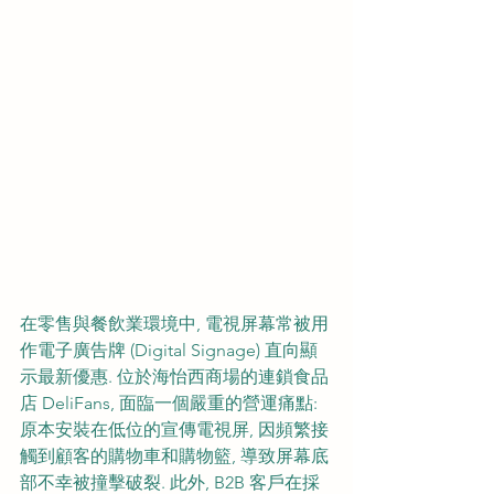
在零售與餐飲業環境中, 電視屏幕常被用
作電子廣告牌 (Digital Signage) 直向顯
示最新優惠. 位於海怡西商場的連鎖食品
店 DeliFans, 面臨一個嚴重的營運痛點: 
原本安裝在低位的宣傳電視屏, 因頻繁接
觸到顧客的購物車和購物籃, 導致屏幕底
部不幸被撞擊破裂. 此外, B2B 客戶在採