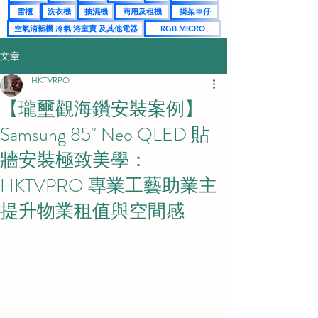
雪櫃
洗衣機
抽濕機
商用及租機
掛架車仔
空氣清新機 冷氣 浴室寶 及其他電器
RGB MICRO
文章
HKTVRPO
【瓏壐觀海鑽安裝案例】
Samsung 85" Neo QLED 貼
牆安裝極致美學：
HKTVPRO 專業工藝助業主
提升物業租值與空間感