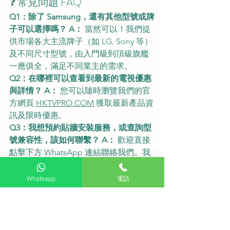
❓ 常見問題 FAQ
Q1：除了 Samsung，還有其他型號或牌
子可以選擇嗎？
A：
 當然可以！我們提
供市場各大主流牌子（如 LG, Sony 等）
及不同尺寸型號，由入門級到頂級旗艦
一應俱全，滿足不同業主的需求。
Q2：在哪裡可以查看到最新的電視優惠
與詳情？
A：
 您可以隨時瀏覽我們的官
方網頁 
HKTVPRO.COM
 獲取最新產品資
訊及限時優惠。
Q3：我想預約貼牆安裝服務，或查詢型
號兼容性，該如何聯繫？
A：
 歡迎直接
點擊下方 WhatsApp 連結聯絡我們。我
們的專業團隊會根據您的牆身結構與型
號提供建議，並安排預約安裝。
Whatsapp
電話
🔗 立即行動
一鍵查詢 / 下單 / 預
約：
WA.ME/85262792560
瀏覽更多型號：
HKTVPRO.COM