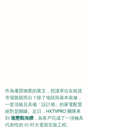
作為優質物業的業主，想讓單位在租賃
市場脫穎而出？除了地段與基本裝修，
一套頂級且具備「設計感」的家電配置
絕對是關鍵。近日，
HKTVPRO
 團隊來
到 
瓏壐觀海鑽
，為客戶完成了一項極具
代表性的 85 吋大電視安裝工程。