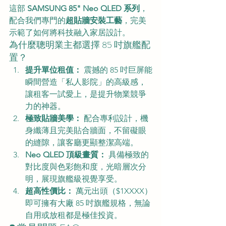
這部 
SAMSUNG 85" Neo QLED 系列
，
配合我們專門的
超貼牆安裝工藝
，完美
示範了如何將科技融入家居設計。
為什麼聰明業主都選擇 85 吋旗艦配
置？
提升單位租值：
 震撼的 85 吋巨屏能
瞬間營造「私人影院」的高級感，
讓租客一試愛上，是提升物業競爭
力的神器。
極致貼牆美學：
 配合專利設計，機
身纖薄且完美貼合牆面，不留礙眼
的縫隙，讓客廳更顯整潔高端。
Neo QLED 頂級畫質：
 具備極致的
對比度與色彩飽和度，光暗層次分
明，展現旗艦級視覺享受。
超高性價比：
 萬元出頭（$1XXXX）
即可擁有大廠 85 吋旗艦規格，無論
自用或放租都是極佳投資。