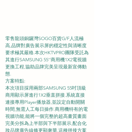
零售龍頭銅鑼灣SOGO百貨G/F人流極
高,品牌對廣告展示屏的穩定性與清晰度
要求極其嚴格.本次HKTVPRO團隊受託為
其進行SAMSUNG 55''商用機1X2電視牆
更換工程,協助品牌完美呈現最新宣傳動
態.
方案特點:
本次項目採用兩部SAMSUNG 55吋頂級
商用顯示屏進行1X2垂直拼接.系統直接
連接專用Player播放器,並設定自動開關
時間,無需人工每日操作.商用機特有的電
視牆功能,能將一個完整的超高畫質畫面
完美分拆為上半部與下半部展示,配合化
妝品牌廣告線條更顯奢華.這種拼接方案