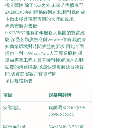
極具彈性,除了1X2之外,未來若需擴展至
2X2或3X3亦能輕易做到,能以相對低的成
本做出極具視覺震撼的大牌面效果.
專業安裝與售後:
HKTVPRO擁有多年服務大集團的豐富經
驗,深受各類廣告商與Vendor信賴.我們深
知商業環境對時間效益的要求,因此全面
提供一對一WhatsApp人工專業服務,保
證由專業工程人員直接對接,絕無AI自動
回覆的溝通障礙,以最快速度解決技術疑
問,切實節省客戶寶貴時間.
項目規格摘要:
項目
規格與詳情
安裝地址
銅鑼灣SOGO (G/F 
CWB SOGO)
顯示屏型號
SAMSUNG 55'' 商