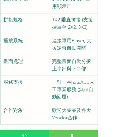
用顯示屏
拼接規格
1X2 垂直拼接 (支援
擴展至 2X2, 3X3)
播放系統
連接專用Player, 支
援定時自動開關
畫面處理
完整畫面自動分拆
上半部與下半部
服務支援
一對一WhatsApp人
工專業服務 (無AI自
動回覆)
合作對象
歡迎大集團及各大
Vendor合作
常見問題 FAQ: