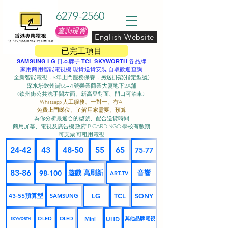
6279-2560
查詢現貨
English Website
已完工項目
SAMSUNG LG 日本牌子 TCL SKYWORTH 各品牌
家用商用智能電視機 現貨送貨安裝 自取歡迎查詢
全新智能電視，3年上門服務保養，另送掛架(指定型號)
深水埗欽州街65-71號榮業商業大廈地下2A舖
(欽州街公共洗手間左面、新高登對面、門口可泊車) ​
Whatsapp 人工服務、一對一、冇AI
免費上門睇位、了解用家需要、預算
為你分析最適合的型號、配合送貨時間
商用屏幕、電視及廣告機 政府 P CARD NGO 學校有數期
可支票 可租用電視
24-42
43
48-50
55
65
75-77
83-86
98-100
遊戲 高刷新
音響
ART-TV
43-55預算型
LG
TCL
SONY
SAMSUNG
UHD
Mini
其他品牌電視
QLED
OLED
SKYWORTH