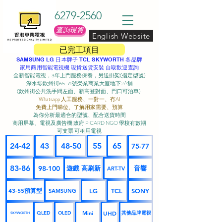
6279-2560
查詢現貨
English Website
已完工項目
SAMSUNG LG 日本牌子 TCL SKYWORTH 各品牌
家用商用智能電視機 現貨送貨安裝 自取歡迎查詢
全新智能電視，3年上門服務保養，另送掛架(指定型號)
深水埗欽州街65-71號榮業商業大廈地下2A舖
(欽州街公共洗手間左面、新高登對面、門口可泊車) ​
Whatsapp 人工服務、一對一、冇AI
免費上門睇位、了解用家需要、預算
為你分析最適合的型號、配合送貨時間
商用屏幕、電視及廣告機 政府 P CARD NGO 學校有數期
可支票 可租用電視
24-42
43
48-50
55
65
75-77
83-86
98-100
遊戲 高刷新
音響
ART-TV
43-55預算型
LG
TCL
SONY
SAMSUNG
UHD
Mini
其他品牌電視
QLED
OLED
SKYWORTH