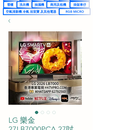
雪櫃
洗衣機
抽濕機
商用及租機
掛架車仔
空氣清新機 冷氣 浴室寶 及其他電器
RGB MICRO
LG 樂金
27LB7000PCA 27吋