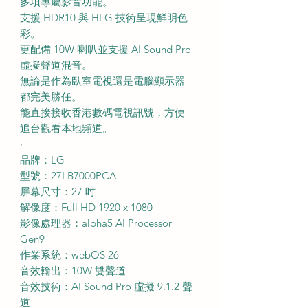
多項專屬影音功能。
支援 HDR10 與 HLG 技術呈現鮮明色
彩。
更配備 10W 喇叭並支援 AI Sound Pro
虛擬聲道混音。
無論是作為臥室電視還是電腦顯示器
都完美勝任。
能直接接收香港數碼電視訊號，方便
追台觀看本地頻道。
·
品牌：LG
型號：27LB7000PCA
屏幕尺寸：27 吋
解像度：Full HD 1920 x 1080
影像處理器：alpha5 AI Processor
Gen9
作業系統：webOS 26
音效輸出：10W 雙聲道
音效技術：AI Sound Pro 虛擬 9.1.2 聲
道