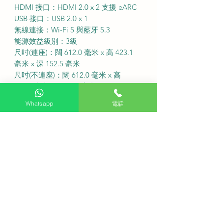
HDMI 接口：HDMI 2.0 x 2 支援 eARC
USB 接口：USB 2.0 x 1
無線連接：Wi-Fi 5 與藍牙 5.3
能源效益級別：3級
尺吋(連座)：闊 612.0 毫米 x 高 423.1
毫米 x 深 152.5 毫米
尺吋(不連座)：闊 612.0 毫米 x 高
368.5 毫米 x 深 73.9 毫米
機身重量(連座)：3.75 公斤
Whatsapp
電話
機身重量(不連座)：3.50 公斤
·
座檯安裝：$150
送貨費用：$200 (偏遠地區或需額外收
費)
固定式掛牆費用：$500
備注：如有特色牆身(雲石、磁磚等) 或
需活動掛牆架，請先以 WhatsApp 聯
繫客服查詢
送貨安排：盡快送貨