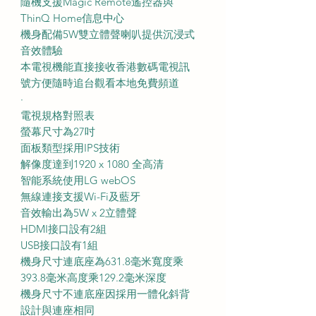
隨機支援Magic Remote遙控器與
ThinQ Home信息中心
機身配備5W雙立體聲喇叭提供沉浸式
音效體驗
本電視機能直接接收香港數碼電視訊
號方便隨時追台觀看本地免費頻道
·
電視規格對照表
螢幕尺寸為27吋
面板類型採用IPS技術
解像度達到1920 x 1080 全高清
智能系統使用LG webOS
無線連接支援Wi-Fi及藍牙
音效輸出為5W x 2立體聲
HDMI接口設有2組
USB接口設有1組
機身尺寸連底座為631.8毫米寬度乘
393.8毫米高度乘129.2毫米深度
機身尺寸不連底座因採用一體化斜背
設計與連座相同