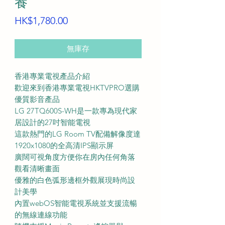
養
價
HK$1,780.00
格
無庫存
香港專業電視產品介紹
歡迎來到香港專業電視HKTVPRO選購
優質影音產品
LG 27TQ600S-WH是一款專為現代家
居設計的27吋智能電視
這款熱門的LG Room TV配備解像度達
1920x1080的全高清IPS顯示屏
廣闊可視角度方便你在房內任何角落
觀看清晰畫面
優雅的白色弧形邊框外觀展現時尚設
計美學
內置webOS智能電視系統並支援流暢
的無線連線功能