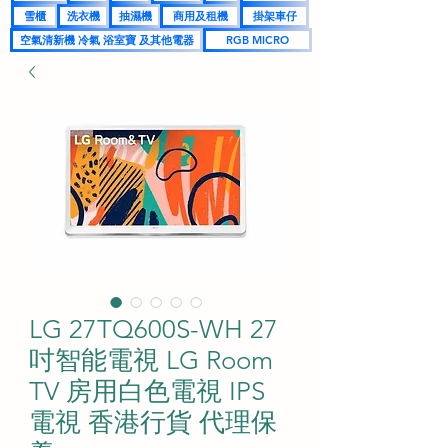
雪櫃
洗衣機
抽濕機
商用及租機
掛架車仔
空氣清新機 冷氣 浴室寶 及其他電器
RGB MICRO
LG 27TQ600S-WH 27
吋智能電視 LG Room
TV 房用白色電視 IPS
電視 香港行貨 代理保