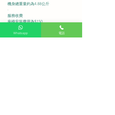
機身總重量約為4.88公斤
·
服務收費
座檯安裝費用為$150
送貨費用為$200
偏遠地區送貨或需額外收取附加費
Whatsapp
電話
固定式掛牆安裝費用為$500
特色牆身如雲石或磁磚及需要活動掛
牆架請先以WhatsApp聯繫客服查詢
確認訂單後我們會安排盡快送貨
·
常見問題FAQ
Q：請問購買此機有包含免費睇位服務
嗎？
A：我們提供免費睇位服務確保安裝環
境符合要求
Q：這部LG電視可以直接觀看香港免
費電視台嗎？
A：可以的此機直接接收香港數碼電視