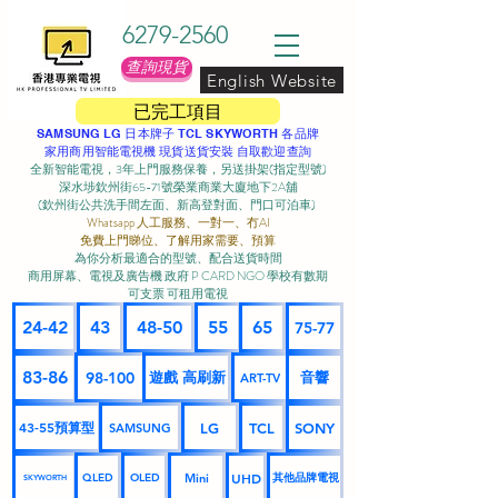
6279-2560
查詢現貨
English Website
已完工項目
SAMSUNG LG 日本牌子 TCL SKYWORTH 各品牌
家用商用智能電視機 現貨送貨安裝 自取歡迎查詢
全新智能電視，3年上門服務保養，另送掛架(指定型號)
深水埗欽州街65-71號榮業商業大廈地下2A舖
(欽州街公共洗手間左面、新高登對面、門口可泊車) ​
Whatsapp 人工服務、一對一、冇AI
免費上門睇位、了解用家需要、預算
為你分析最適合的型號、配合送貨時間
商用屏幕、電視及廣告機 政府 P CARD NGO 學校有數期
可支票 可租用電視
24-42
43
48-50
55
65
75-77
83-86
98-100
遊戲 高刷新
音響
ART-TV
43-55預算型
LG
TCL
SONY
SAMSUNG
UHD
Mini
其他品牌電視
QLED
OLED
SKYWORTH