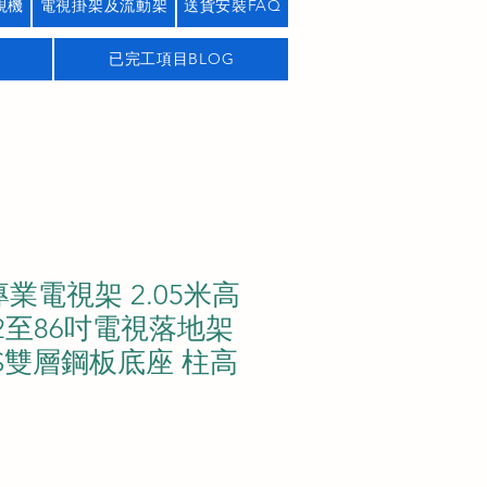
視機
電視掛架及流動架
送貨安裝FAQ
已完工項目BLOG
專業電視架 2.05米高
2至86吋電視落地架
S雙層鋼板底座 柱高