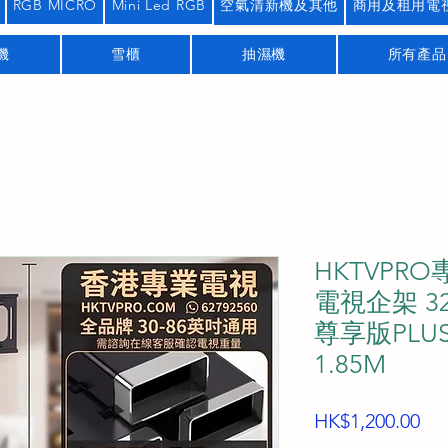
RGB MICRO
Mini Led RGB
空氣清新機及其他
商用及租用電
機
雪櫃
抽濕機
所有產品
HKTVPRO
電視企架 3
尊享版PLU
1.85M
價
HK$1,200.00
格