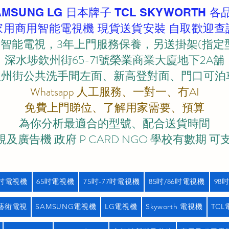
AMSUNG LG 日本牌子 TCL SKYWORTH 各
家用商用智能電視機 現貨送貨安裝 自取歡迎查
智能電視，3年上門服務保養，另送掛架(指定
深水埗欽州街65-71號榮業商業大廈地下2A舖
欽州街公共洗手間左面、新高登對面、門口可泊車)
Whatsapp 人工服務、一對一、冇AI
免費上門睇位、了解用家需要、預算
為你分析最適合的型號、配合送貨時間
及廣告機 政府 P CARD NGO 學校有數期 可
5吋電視機
65吋電視機
75吋-77吋電視機
85吋/86吋電視機
98
藝術電視
SAMSUNG電視機
LG電視機
Skyworth 電視機
TC