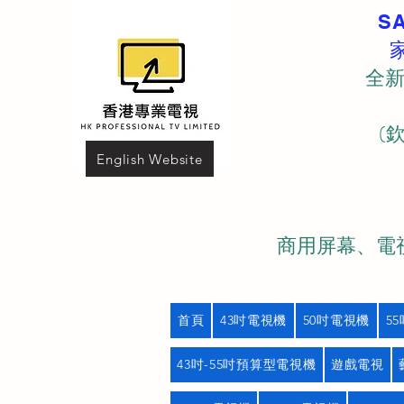
S
全新
(
English Website
商用屏幕、電視
首頁
43吋電視機
50吋電視機
5
43吋-55吋預算型電視機
遊戲電視