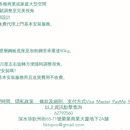
合各種商業或家庭大型空間
輕鬆調整至完美視角
用設計
免費代理上門基本安裝服務。
S雙層鋼板底座及加粗鋼管承重達80kg。
援120度左右旋轉方便隨時調整視角。
費安裝嗎?
門基本安裝服務而且送貨費用不收費。
私政策 、條款及細則、支付方式Visa, Master, PayMe, FP
以上資訊點擊查詢
62792560
深水埗欽州街65-71號榮業商業大廈地下2A舖
hktvpro@gmail.com