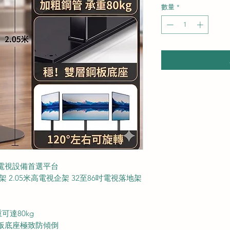
數量
*
業電視設備首選平台
 2.05米高電視企架 32至86吋電視落地架
達80kg
鋼板底座極致防傾倒