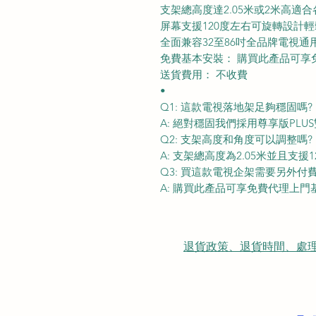
支架總高度達2.05米或2米高適
屏幕支援120度左右可旋轉設計
全面兼容32至86吋全品牌電視通
免費基本安裝： 購買此產品可享
送貨費用： 不收費
•
Q1: 這款電視落地架足夠穩固嗎?
A: 絕對穩固我們採用尊享版PLU
Q2: 支架高度和角度可以調整嗎?
A: 支架總高度為2.05米並且支
Q3: 買這款電視企架需要另外付
A: 購買此產品可享免費代理上
退貨政策、退貨時間、處理時間、隠