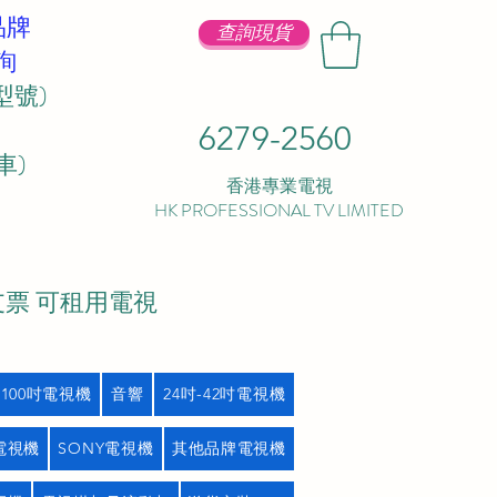
品牌
查詢現貨
詢
型號)
6279-2560
 ​
香港專業電視
HK PROFESSIONAL TV LIMITED
支票 可租用電視
吋100吋電視機
音響
24吋-42吋電視機
L電視機
SONY電視機
其他品牌電視機