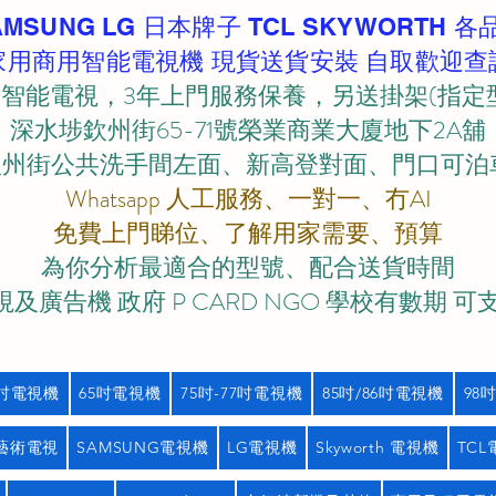
AMSUNG LG 日本牌子 TCL SKYWORTH 各
家用商用智能電視機 現貨送貨安裝 自取歡迎查
智能電視，3年上門服務保養，另送掛架(指定
深水埗欽州街65-71號榮業商業大廈地下2A舖
欽州街公共洗手間左面、新高登對面、門口可泊車)
Whatsapp 人工服務、一對一、冇AI
免費上門睇位、了解用家需要、預算
為你分析最適合的型號、配合送貨時間
及廣告機 政府 P CARD NGO 學校有數期 可
5吋電視機
65吋電視機
75吋-77吋電視機
85吋/86吋電視機
98
藝術電視
SAMSUNG電視機
LG電視機
Skyworth 電視機
TC