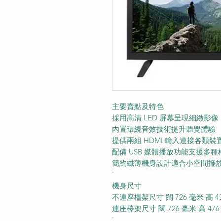
主要賣點及特色
採用高清 LED 屏幕呈現細緻影像
內置環繞音效技術提升聽覺體驗
提供兩組 HDMI 輸入連接各類裝
配備 USB 媒體播放功能支援多種
簡約纖薄機身設計適合小空間擺
˙
機身尺寸
不連座檯架尺寸 闊 726 毫米 高 43
連座檯架尺寸 闊 726 毫米 高 476
˙