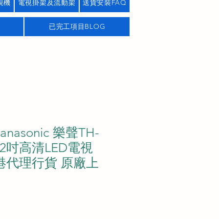
視機
電視掛架及流動架
送貨安裝FAQ
已完工項目BLOG
anasonic 樂聲TH-
 32吋高清LED電視
 香港代理行貨 原廠上