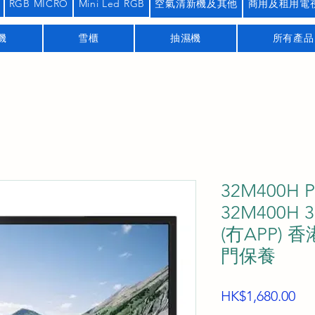
RGB MICRO
Mini Led RGB
空氣清新機及其他
商用及租用電
機
雪櫃
抽濕機
所有產品
32M400H P
32M400H
(冇APP)
門保養
價
HK$1,680.00
格