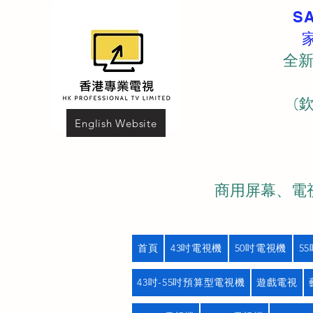
S
全新
(
English Website
商用屏幕、電視
首頁
43吋電視機
50吋電視機
5
43吋-55吋預算型電視機
遊戲電視