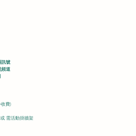
播訊號
視頻道
目
外收費)
 或 需活動掛牆架