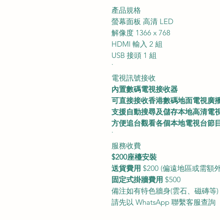
產品規格
螢幕面板 高清 LED
解像度 1366 x 768
HDMI 輸入 2 組
USB 接頭 1 組
˙
電視訊號接收
內置數碼電視接收器
可直接接收香港數碼地面電視廣
支援自動搜尋及儲存本地高清電
方便追台觀看各個本地電視台節
˙
服務收費
$200座檯安裝
送貨費用
$200 (偏遠地區或需額
固定式掛牆費用
$500
備注如有特色牆身(雲石、磁磚等)
請先以 WhatsApp 聯繫客服查詢