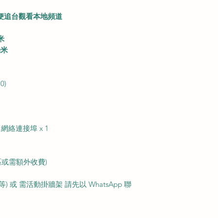
便追台觀看本地頻道
毫米
 毫米
0)
 1 網絡連接埠 x 1
區或需額外收費)
 或 需活動掛牆架 請先以 WhatsApp 聯