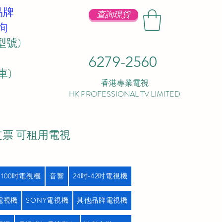
品牌
查詢現貨
詢
型號)
6279-2560
 ​
香港專業電視
HK PROFESSIONAL TV LIMITED
支票 可租用電視
吋100吋電視機
音響
24吋-42吋電視機
L電視機
SONY電視機
其他品牌電視機