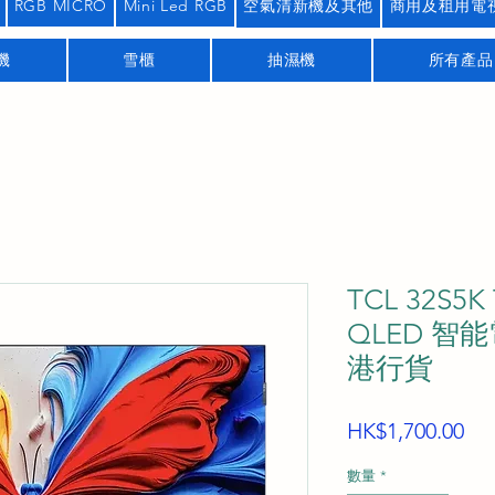
RGB MICRO
Mini Led RGB
空氣清新機及其他
商用及租用電
機
雪櫃
抽濕機
所有產品
TCL 32S5
QLED 智能電
港行貨
價
HK$1,700.00
格
數量
*