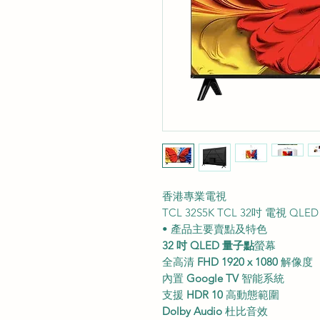
香港專業電視
TCL 32S5K TCL 32吋 電視 QL
• 產品主要賣點及特色
32 吋 QLED 量子點
螢幕
全高清
FHD 1920 x 1080
解像度
內置
Google TV
智能系統
支援
HDR 10
高動態範圍
Dolby Audio
杜比音效