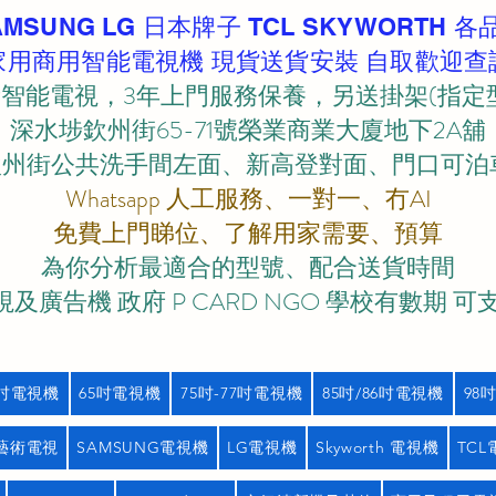
AMSUNG LG 日本牌子 TCL SKYWORTH 各
家用商用智能電視機 現貨送貨安裝 自取歡迎查
智能電視，3年上門服務保養，另送掛架(指定
深水埗欽州街65-71號榮業商業大廈地下2A舖
欽州街公共洗手間左面、新高登對面、門口可泊車)
Whatsapp 人工服務、一對一、冇AI
免費上門睇位、了解用家需要、預算
為你分析最適合的型號、配合送貨時間
及廣告機 政府 P CARD NGO 學校有數期 可
5吋電視機
65吋電視機
75吋-77吋電視機
85吋/86吋電視機
98
藝術電視
SAMSUNG電視機
LG電視機
Skyworth 電視機
TC