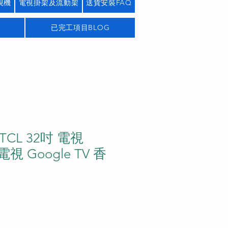
視機
電視掛架及流動架
送貨安裝FAQ
已完工項目BLOG
K TCL 32吋 電視
視 Google TV 香