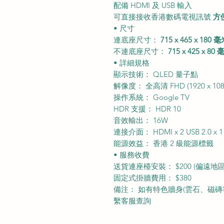
配備 HDMI 及 USB 輸入
可直接接收香港數碼電視訊號
方
• 尺寸
連底座尺寸：
715 x 465 x 180 
不連底座尺寸：
715 x 425 x 80
• 詳細規格
顯示技術： QLED 量子點
解像度： 全高清 FHD (1920 x 108
操作系統： Google TV
HDR 支援： HDR 10
音效輸出： 16W
連接介面： HDMI x 2 USB 2.0 x
能源效益： 香港 2 級能源標籤
• 服務收費
送貨連座檯安裝： $200 (偏遠地
固定式掛牆費用： $380
備注： 如有特色牆身(雲石、磁磚等)
繫客服查詢