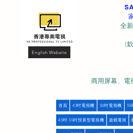
S
全新
(
English Website
商用屏幕、電視
首頁
43吋電視機
50吋電視機
5
43吋-55吋預算型電視機
遊戲電視