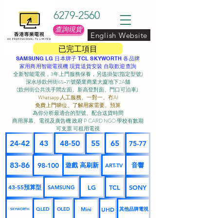
6279-2560
查詢現貨
English Website
已完工項目
SAMSUNG LG 日本牌子 TCL SKYWORTH 各品牌
家用商用智能電視機 現貨送貨安裝 自取歡迎查詢
全新智能電視，3年上門服務保養，另送掛架(指定型號)
深水埗欽州街65-71號榮業商業大廈地下2A舖
(欽州街公共洗手間左面、新高登對面、門口可泊車) ​
Whatsapp 人工服務、一對一、冇AI
免費上門睇位、了解用家需要、預算
為你分析最適合的型號、配合送貨時間
商用屏幕、電視及廣告機 政府 P CARD NGO 學校有數期
可支票 可租用電視
24-42
43
48-50
55
65
75-77
83-86
98-100
遊戲 高刷新
音響
ART-TV
43-55預算型
LG
TCL
SONY
SAMSUNG
UHD
Mini
其他品牌電視
QLED
OLED
SKYWORTH