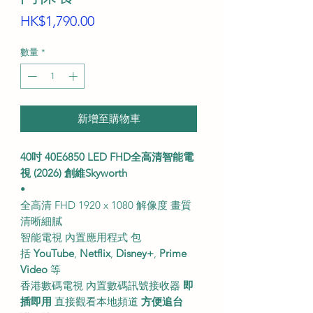
價
HK$1,790.00
格
數量
*
新增至購物車
40吋 40E6850 LED FHD全高清智能電
視 (2026) 創維Skyworth
•
全高清 FHD 1920 x 1080 解像度 畫質
清晰細膩
智能電視 內置應用程式 包
括
YouTube
,
Netflix
,
Disney+
,
Prime
Video
等
香港數碼電視 內置數碼訊號接收器
即
插即用
直接觀看本地頻道
方便追台