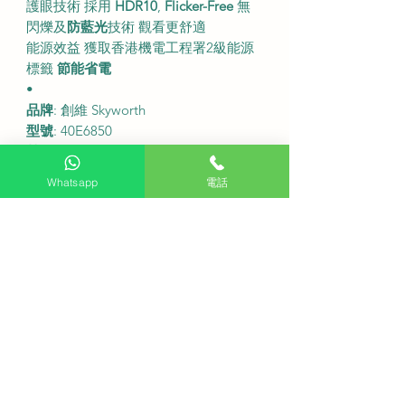
護眼技術 採用
HDR10
,
Flicker-Free
無
閃爍及
防藍光
技術 觀看更舒適
能源效益 獲取香港機電工程署2級能源
標籤
節能省電
•
品牌
: 創維 Skyworth
型號
: 40E6850
螢幕尺寸
: 40 吋
解像度
: FHD 全高清 1920 x 1080
Whatsapp
電話
顯示技術
: LED
智能平台
: 內置應用程式
接收器
: 內置數碼電視訊號接收器
連接埠
: HDMI, USB 等 (實際數量及類
型請參考官方資料)
音效
: 內置喇叭 (詳細功率請參考官方
資料)
能源標籤
: 2級
•
送貨
座檯安裝
服務。
送貨費用： $200 (
偏遠地區
或需額外