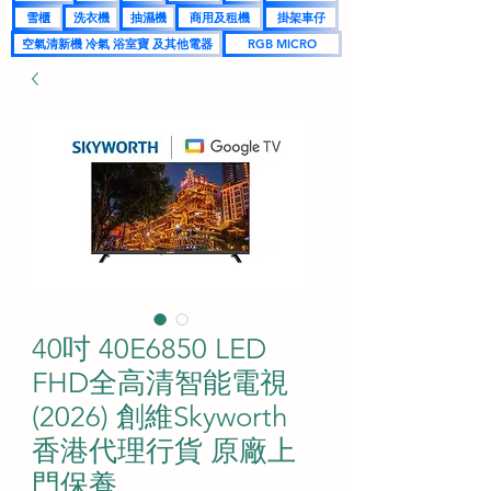
雪櫃
洗衣機
抽濕機
商用及租機
掛架車仔
空氣清新機 冷氣 浴室寶 及其他電器
RGB MICRO
40吋 40E6850 LED
FHD全高清智能電視
(2026) 創維Skyworth
香港代理行貨 原廠上
門保養