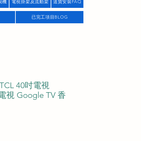
視機
電視掛架及流動架
送貨安裝FAQ
已完工項目BLOG
K TCL 40吋電視
視 Google TV 香