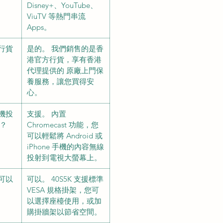
Disney+、YouTube、
ViuTV 等熱門串流
Apps。
理行貨
是的。 我們銷售的是香
港官方行貨，享有香港
代理提供的 原廠上門保
養服務，讓您買得安
心。
手機投
支援。 內置
嗎？
Chromecast 功能，您
可以輕鬆將 Android 或
iPhone 手機的內容無線
投射到電視大螢幕上。
視可以
可以。 40S5K 支援標準
VESA 規格掛架，您可
以選擇座檯使用，或加
購掛牆架以節省空間。