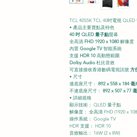
TCL 40S5K TCL 40吋電視 QLE
• 產品主要賣點及特色
40 吋 QLED 量子點
螢幕
全高清
FHD 1920 x 1080
解像度
內置
Google TV
智能系統
支援
HDR 10
高動態範圍
Dolby Audio
杜比音效
可直接接收香港數碼電視訊號
方
• 尺寸
連底座尺寸：
892 x 558 x 184 
不連底座尺寸：
892 x 507 x 77
• 詳細規格
顯示技術： QLED 量子點
解像度： 全高清 FHD (1920 x 108
操作系統： Google TV
HDR 支援： HDR 10
音效輸出： 16W (2 x 8W)