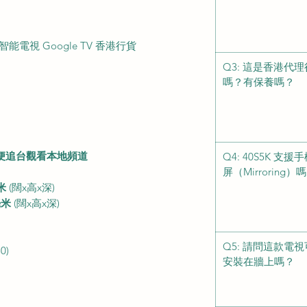
D 智能電視 Google TV 香港行貨
Q3: 這是香港代
嗎？有保養嗎？
便追台觀看本地頻道
Q4: 40S5K 支援
屏（Mirroring）
毫米
(闊x高x深)
 毫米
(闊x高x深)
Q5: 請問這款電
0)
安裝在牆上嗎？