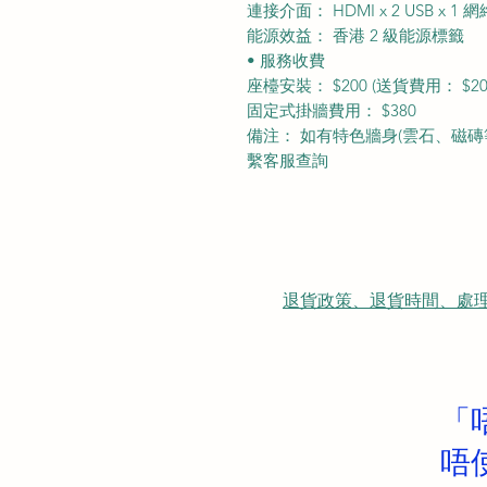
連接介面： HDMI x 2 USB x 1 網
能源效益： 香港 2 級能源標籤
• 服務收費
座檯安裝： $200 (送貨費用： $
固定式掛牆費用： $380
備注： 如有特色牆身(雲石、磁磚等)
繫客服查詢
退貨政策、退貨時間、處理時間、隠
「
唔