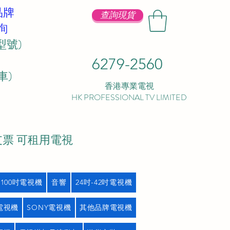
品牌
查詢現貨
詢
型號)
6279-2560
 ​
香港專業電視
HK PROFESSIONAL TV LIMITED
支票 可租用電視
吋100吋電視機
音響
24吋-42吋電視機
L電視機
SONY電視機
其他品牌電視機