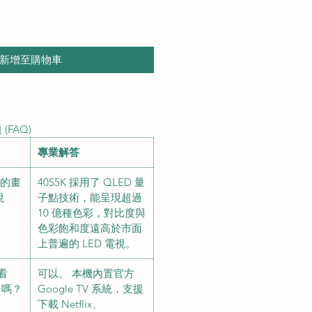
新增至購物車
 (FAQ)
專業解答
K 的畫
40S5K 採用了 QLED 量
視
子點技術，能呈現超過
10 億種色彩，對比度與
色彩飽和度遠高於市面
上普遍的 LED 電視。
看
可以。 本機內置官方
y+ 嗎？
Google TV 系統，支援
下載 Netflix、