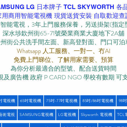
AMSUNG LG 日本牌子 TCL SKYWORTH 各
家用商用智能電視機 現貨送貨安裝 自取歡迎查
智能電視，3年上門服務保養，另送掛架(指定
深水埗欽州街65-71號榮業商業大廈地下2A舖
欽州街公共洗手間左面、新高登對面、門口可泊車)
Whatsapp 人工服務、一對一、冇AI
免費上門睇位、了解用家需要、預算
為你分析最適合的型號、配合送貨時間
及廣告機 政府 P CARD NGO 學校有數期 可
5吋電視機
65吋電視機
75吋-77吋電視機
85吋/86吋電視機
98
藝術電視
SAMSUNG電視機
LG電視機
Skyworth 電視機
TC