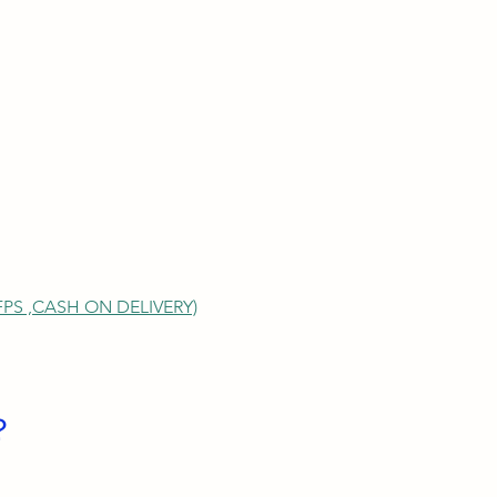
S ,
CASH ON DELIVERY)
？