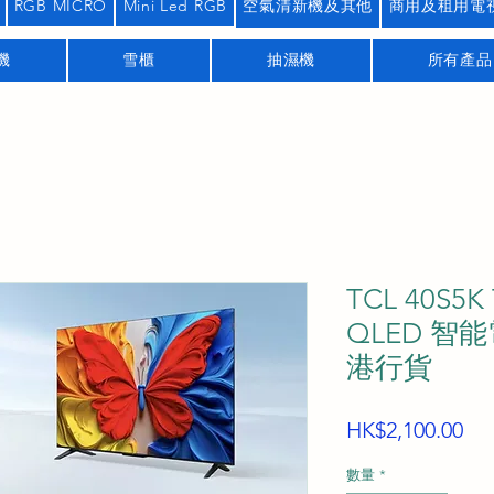
RGB MICRO
Mini Led RGB
空氣清新機及其他
商用及租用電
機
雪櫃
抽濕機
所有產品
TCL 40S5
QLED 智能電
港行貨
價
HK$2,100.00
格
數量
*