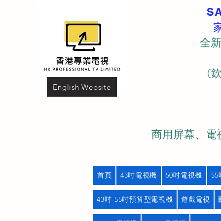
S
全新
(
English Website
商用屏幕、電視
首頁
43吋電視機
50吋電視機
5
43吋-55吋預算型電視機
遊戲電視