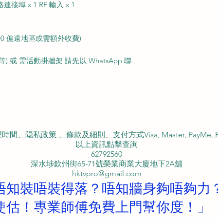
絡連接埠 x 1 RF 輸入 x 1
200 偏遠地區或需額外收費)
 或 需活動掛牆架 請先以 WhatsApp 聯
私政策 、條款及細則、支付方式Visa, Master, PayMe, FP
以上資訊點擊查詢
62792560
深水埗欽州街65-71號榮業商業大廈地下2A舖
hktvpro@gmail.com
唔知裝唔裝得落？唔知牆身夠唔夠力
使估！專業師傅免費上門幫你度！」